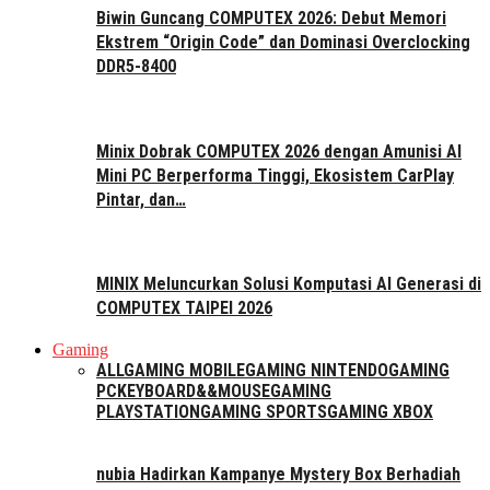
Biwin Guncang COMPUTEX 2026: Debut Memori
Ekstrem “Origin Code” dan Dominasi Overclocking
DDR5-8400
Minix Dobrak COMPUTEX 2026 dengan Amunisi AI
Mini PC Berperforma Tinggi, Ekosistem CarPlay
Pintar, dan…
MINIX Meluncurkan Solusi Komputasi AI Generasi di
COMPUTEX TAIPEI 2026
Gaming
ALL
GAMING MOBILE
GAMING NINTENDO
GAMING
PC
KEYBOARD&&MOUSE
GAMING
PLAYSTATION
GAMING SPORTS
GAMING XBOX
nubia Hadirkan Kampanye Mystery Box Berhadiah