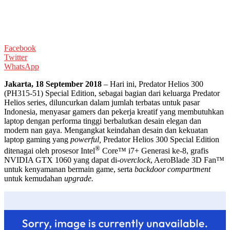
Facebook
Twitter
WhatsApp
Jakarta, 18 September
2018
– Hari ini, Predator Helios 300
(PH315-51) Special Edition, sebagai bagian dari keluarga Predator
Helios series, diluncurkan dalam jumlah terbatas untuk pasar
Indonesia, menyasar gamers dan pekerja kreatif yang membutuhkan
laptop dengan performa tinggi berbalutkan desain elegan dan
modern nan gaya. Mengangkat keindahan desain dan kekuatan
laptop gaming yang
powerful,
Predator Helios 300 Special Edition
®
ditenagai oleh prosesor Intel
Core™ i7+ Generasi ke-8, grafis
NVIDIA GTX 1060 yang dapat di-
overclock
, AeroBlade 3D Fan™
untuk kenyamanan bermain game, serta
backdoor compartment
untuk kemudahan
upgrade.