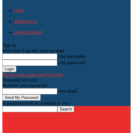
HOME
GAMEHOLIC.ID
OVERCLOCKING ID
Sign in
Welcome! Log into your account
your username
your password
Forgot your password? Get help
Password recovery
Recover your password
your email
A password will be e-mailed to you.
HardwareHolic.com