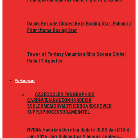
Dalam Periode Closed Beta Boxing Star: Pahami 7
Fitur Utama Boxing Star
Tower of Fantasy Umumkan Rilis Secara Global
Pada 11 Agustus
Pc Hardware
ALL
CASE
COOLER FAN
GRAPHICS
CARD
NVIDIA
RADEON
HARDDISK
SSD
LCD
MEMORY
MOTHERBOARDS
POWER
SUPPLY
PROCESSOR
AMD
INTEL
NVIDIA Hadirkan Deretan Update DLSS dan RTX di
Juni 2026, dari Subnautica 2 hingga Zenless…