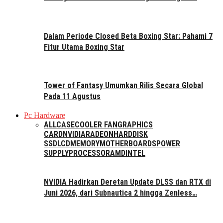
Dalam Periode Closed Beta Boxing Star: Pahami 7
Fitur Utama Boxing Star
Tower of Fantasy Umumkan Rilis Secara Global
Pada 11 Agustus
Pc Hardware
ALL
CASE
COOLER FAN
GRAPHICS
CARD
NVIDIA
RADEON
HARDDISK
SSD
LCD
MEMORY
MOTHERBOARDS
POWER
SUPPLY
PROCESSOR
AMD
INTEL
NVIDIA Hadirkan Deretan Update DLSS dan RTX di
Juni 2026, dari Subnautica 2 hingga Zenless…