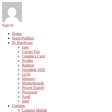
Sign in
Home
Hard-Publiser
Pc Hardware
case
Cooler Fan
Graphics Card
Nvidia
Radeon
Harddisk SSD
LCD
Memory
Motherboards
Power Supply
Processor
Amd
Intel
Gaming
Gaming Mobile