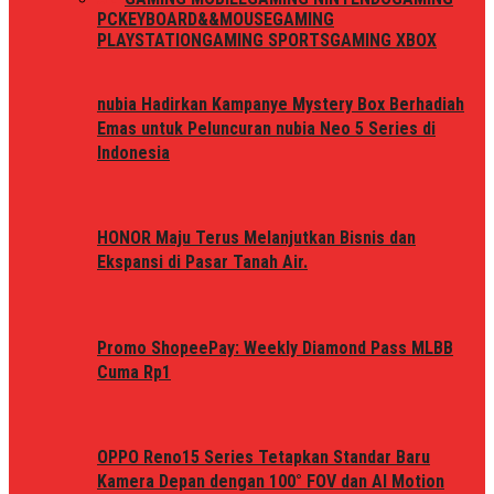
PC
KEYBOARD&&MOUSE
GAMING
PLAYSTATION
GAMING SPORTS
GAMING XBOX
nubia Hadirkan Kampanye Mystery Box Berhadiah
Emas untuk Peluncuran nubia Neo 5 Series di
Indonesia
HONOR Maju Terus Melanjutkan Bisnis dan
Ekspansi di Pasar Tanah Air.
Promo ShopeePay: Weekly Diamond Pass MLBB
Cuma Rp1
OPPO Reno15 Series Tetapkan Standar Baru
Kamera Depan dengan 100° FOV dan AI Motion