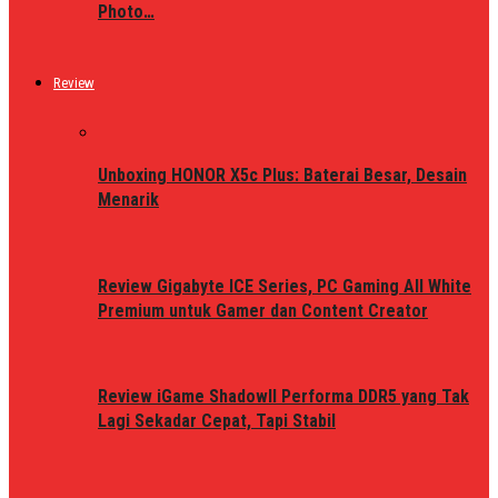
Photo…
Review
Unboxing HONOR X5c Plus: Baterai Besar, Desain
Menarik
Review Gigabyte ICE Series, PC Gaming All White
Premium untuk Gamer dan Content Creator
Review iGame ShadowII Performa DDR5 yang Tak
Lagi Sekadar Cepat, Tapi Stabil