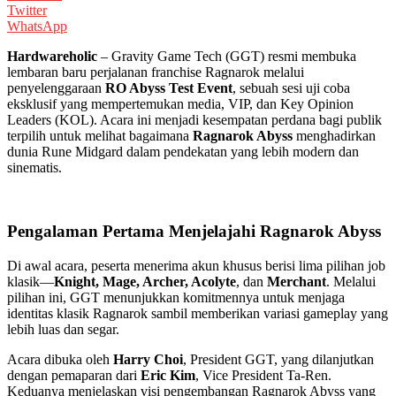
Twitter
WhatsApp
Hardwareholic
– Gravity Game Tech (GGT) resmi membuka
lembaran baru perjalanan franchise Ragnarok melalui
penyelenggaraan
RO Abyss Test Event
, sebuah sesi uji coba
eksklusif yang mempertemukan media, VIP, dan Key Opinion
Leaders (KOL). Acara ini menjadi kesempatan perdana bagi publik
terpilih untuk melihat bagaimana
Ragnarok Abyss
menghadirkan
dunia Rune Midgard dalam pendekatan yang lebih modern dan
sinematis.
Pengalaman Pertama Menjelajahi Ragnarok Abyss
Di awal acara, peserta menerima akun khusus berisi lima pilihan job
klasik—
Knight, Mage, Archer, Acolyte
, dan
Merchant
. Melalui
pilihan ini, GGT menunjukkan komitmennya untuk menjaga
identitas klasik Ragnarok sambil memberikan variasi gameplay yang
lebih luas dan segar.
Acara dibuka oleh
Harry Choi
, President GGT, yang dilanjutkan
dengan pemaparan dari
Eric Kim
, Vice President Ta-Ren.
Keduanya menjelaskan visi pengembangan Ragnarok Abyss yang