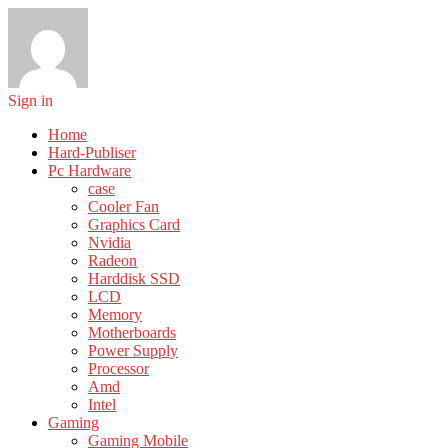
Sign in
Home
Hard-Publiser
Pc Hardware
case
Cooler Fan
Graphics Card
Nvidia
Radeon
Harddisk SSD
LCD
Memory
Motherboards
Power Supply
Processor
Amd
Intel
Gaming
Gaming Mobile