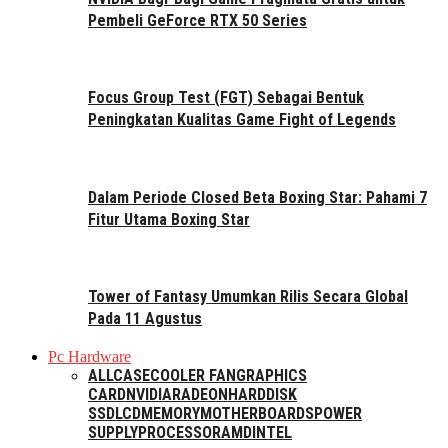
Pembeli GeForce RTX 50 Series
Focus Group Test (FGT) Sebagai Bentuk
Peningkatan Kualitas Game Fight of Legends
Dalam Periode Closed Beta Boxing Star: Pahami 7
Fitur Utama Boxing Star
Tower of Fantasy Umumkan Rilis Secara Global
Pada 11 Agustus
Pc Hardware
ALL
CASE
COOLER FAN
GRAPHICS
CARD
NVIDIA
RADEON
HARDDISK
SSD
LCD
MEMORY
MOTHERBOARDS
POWER
SUPPLY
PROCESSOR
AMD
INTEL