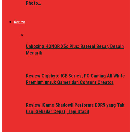
Photo…
Review
Unboxing HONOR X5c Plus: Baterai Besar, Desain
Menarik
Review Gigabyte ICE Series, PC Gaming All White
Premium untuk Gamer dan Content Creator
Review iGame ShadowII Performa DDR5 yang Tak
Lagi Sekadar Cepat, Tapi Stabil