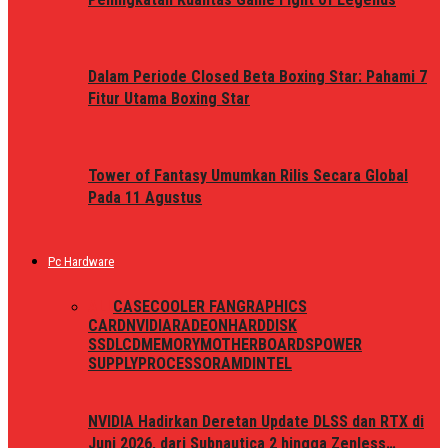
Dalam Periode Closed Beta Boxing Star: Pahami 7
Fitur Utama Boxing Star
Tower of Fantasy Umumkan Rilis Secara Global
Pada 11 Agustus
Pc Hardware
ALL
CASE
COOLER FAN
GRAPHICS
CARD
NVIDIA
RADEON
HARDDISK
SSD
LCD
MEMORY
MOTHERBOARDS
POWER
SUPPLY
PROCESSOR
AMD
INTEL
NVIDIA Hadirkan Deretan Update DLSS dan RTX di
Juni 2026, dari Subnautica 2 hingga Zenless…