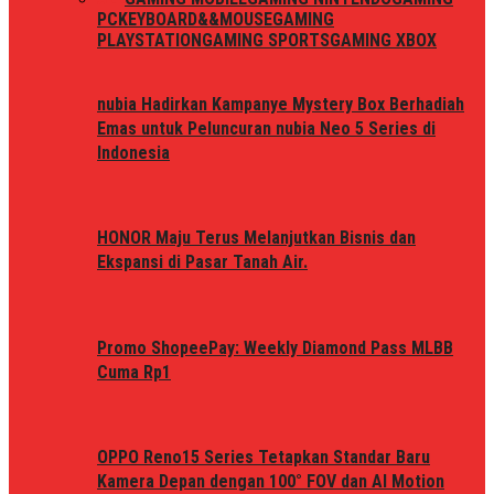
PC
KEYBOARD&&MOUSE
GAMING
PLAYSTATION
GAMING SPORTS
GAMING XBOX
nubia Hadirkan Kampanye Mystery Box Berhadiah
Emas untuk Peluncuran nubia Neo 5 Series di
Indonesia
HONOR Maju Terus Melanjutkan Bisnis dan
Ekspansi di Pasar Tanah Air.
Promo ShopeePay: Weekly Diamond Pass MLBB
Cuma Rp1
OPPO Reno15 Series Tetapkan Standar Baru
Kamera Depan dengan 100° FOV dan AI Motion