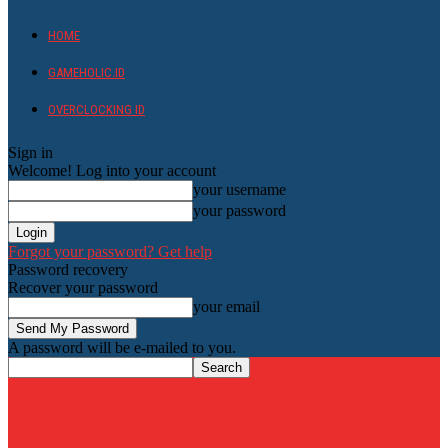
HOME
GAMEHOLIC.ID
OVERCLOCKING ID
Sign in
Welcome! Log into your account
your username
your password
Forgot your password? Get help
Password recovery
Recover your password
your email
A password will be e-mailed to you.
HardwareHolic.com