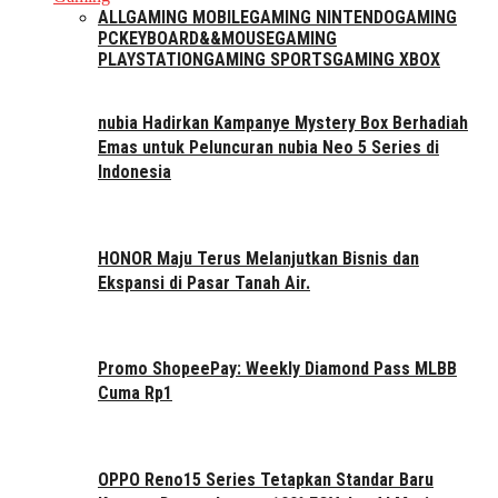
ALL
GAMING MOBILE
GAMING NINTENDO
GAMING
PC
KEYBOARD&&MOUSE
GAMING
PLAYSTATION
GAMING SPORTS
GAMING XBOX
nubia Hadirkan Kampanye Mystery Box Berhadiah
Emas untuk Peluncuran nubia Neo 5 Series di
Indonesia
HONOR Maju Terus Melanjutkan Bisnis dan
Ekspansi di Pasar Tanah Air.
Promo ShopeePay: Weekly Diamond Pass MLBB
Cuma Rp1
OPPO Reno15 Series Tetapkan Standar Baru