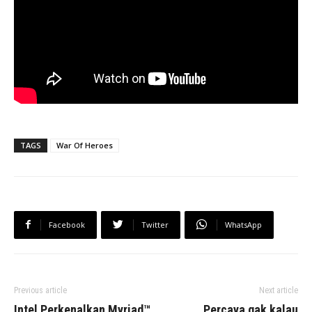
TAGS
War Of Heroes
Facebook
Twitter
WhatsApp
Previous article
Next article
Intel Perkenalkan Myriad™
Percaya gak kalau