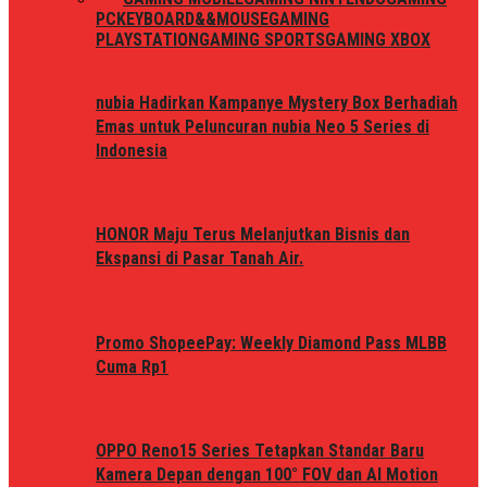
PC
KEYBOARD&&MOUSE
GAMING
PLAYSTATION
GAMING SPORTS
GAMING XBOX
nubia Hadirkan Kampanye Mystery Box Berhadiah
Emas untuk Peluncuran nubia Neo 5 Series di
Indonesia
HONOR Maju Terus Melanjutkan Bisnis dan
Ekspansi di Pasar Tanah Air.
Promo ShopeePay: Weekly Diamond Pass MLBB
Cuma Rp1
OPPO Reno15 Series Tetapkan Standar Baru
Kamera Depan dengan 100° FOV dan AI Motion