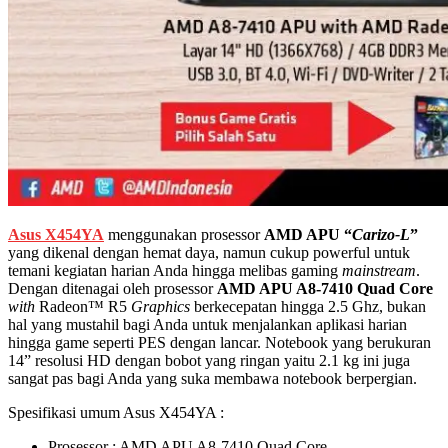
Asus X454YA
menggunakan prosessor
AMD APU “
Carizo-L
”
yang dikenal dengan hemat daya, namun cukup powerful untuk
temani kegiatan harian Anda hingga melibas gaming
mainstream
.
Dengan ditenagai oleh prosessor
AMD APU A8-7410 Quad
Core
with
Radeon™ R5
Graphics
berkecepatan hingga 2.5 Ghz, bukan
hal yang mustahil bagi Anda untuk menjalankan aplikasi harian
hingga game seperti PES dengan lancar. Notebook yang berukuran
14” resolusi HD dengan bobot yang ringan yaitu 2.1 kg ini juga
sangat pas bagi Anda yang suka membawa notebook berpergian.
Spesifikasi umum Asus X454YA :
Prosessor : AMD APU A8-7410 Quad Core