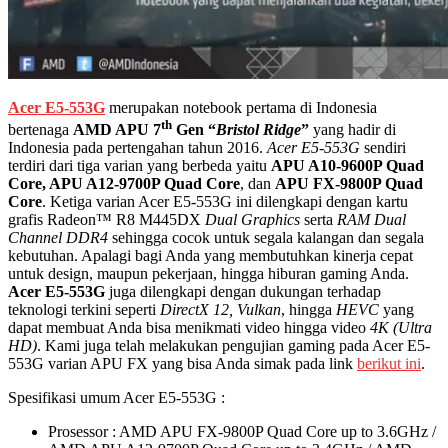
Acer E5-553G
merupakan notebook pertama di Indonesia
th
bertenaga
AMD APU 7
Gen “
Bristol Ridge
”
yang hadir di
Indonesia pada pertengahan tahun 2016.
Acer E5-553G
sendiri
terdiri dari tiga varian yang berbeda yaitu
APU A10-9600P Quad
Core, APU A12-9700P Quad Core
, dan
APU FX-9800P Quad
Core
. Ketiga varian Acer E5-553G ini dilengkapi dengan kartu
grafis Radeon™ R8 M445DX
Dual G
raphics
serta
RAM Dual
Channel DDR4
sehingga cocok untuk segala kalangan dan segala
kebutuhan. Apalagi bagi Anda yang membutuhkan kinerja cepat
untuk design, maupun pekerjaan, hingga hiburan gaming Anda.
Acer E5-553G
juga dilengkapi dengan dukungan terhadap
teknologi terkini seperti
DirectX
12, Vulkan
, hingga
HEVC
yang
dapat membuat Anda bisa menikmati video hingga video
4
K (Ultra
HD)
. Kami juga telah melakukan pengujian gaming pada Acer E5-
553G varian APU FX yang bisa Anda simak pada link
berikut ini
.
Spesifikasi umum Acer E5-553G :
Prosessor : AMD APU FX-9800P Quad Core up to 3.6GHz /