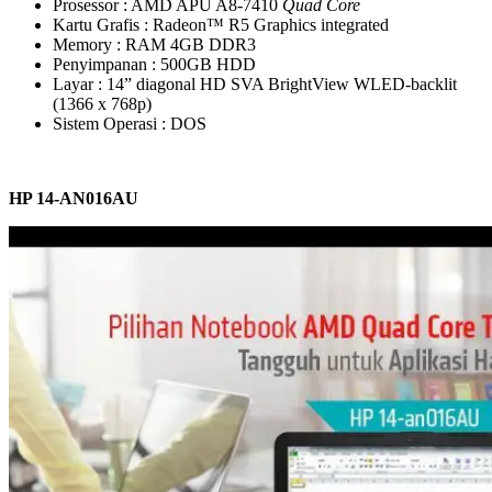
Prosessor : AMD APU A8-7410
Quad
Core
Kartu Grafis : Radeon™ R5 Graphics integrated
Memory : RAM 4GB DDR3
Penyimpanan : 500GB HDD
Layar : 14” diagonal HD SVA BrightView WLED-backlit
(1366 x 768p)
Sistem Operasi : DOS
HP 14-AN016AU