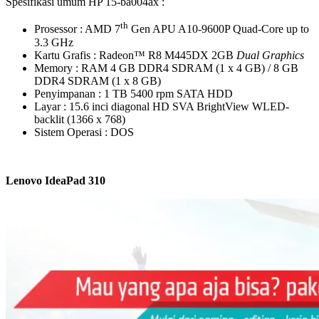
Spesifikasi umum HP 15-ba004ax :
th
Prosessor : AMD 7
Gen APU A10-9600P Quad-Core up to
3.3 GHz
Kartu Grafis : Radeon™ R8 M445DX 2GB
Dual Graphic
s
Memory : RAM 4 GB DDR4 SDRAM (1 x 4 GB) / 8 GB
DDR4 SDRAM (1 x 8 GB)
Penyimpanan : 1 TB 5400 rpm SATA HDD
Layar : 15.6 inci diagonal HD SVA BrightView WLED-
backlit (1366 x 768)
Sistem Operasi : DOS
Lenovo I
dea
P
ad
310