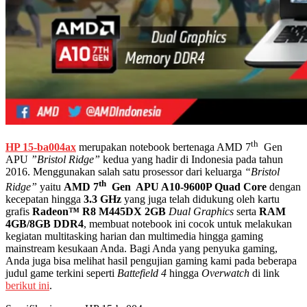
th
HP 15-ba004ax
merupakan notebook bertenaga AMD 7
Gen
APU
”Bristol Ridge”
kedua yang hadir di Indonesia pada tahun
2016. Menggunakan salah satu prosessor dari keluarga
“Bristol
th
Ridge”
yaitu
AMD 7
Gen APU
A10-9600P Quad
Core
dengan
kecepatan hingga
3.3 GHz
yang juga telah didukung oleh kartu
grafis
Radeon
™
R8 M445DX 2GB
Dual
Graphics
serta
RAM
4GB/8GB DDR4
, membuat notebook ini cocok untuk melakukan
kegiatan multitasking harian dan multimedia hingga gaming
mainstream kesukaan Anda. Bagi Anda yang penyuka gaming,
Anda juga bisa melihat hasil pengujian gaming kami pada beberapa
judul game terkini seperti
Battefield 4
hingga
Overwatch
di link
berikut ini
.