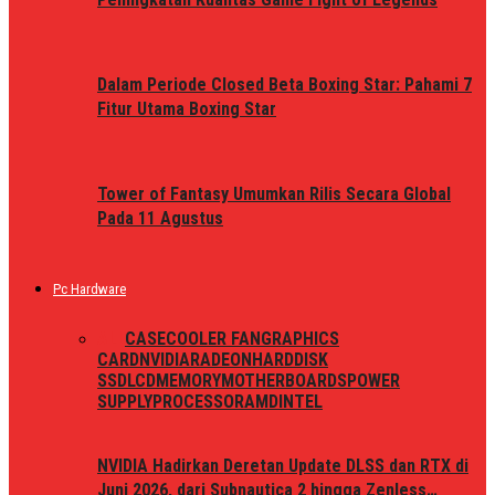
Dalam Periode Closed Beta Boxing Star: Pahami 7
Fitur Utama Boxing Star
Tower of Fantasy Umumkan Rilis Secara Global
Pada 11 Agustus
Pc Hardware
ALL
CASE
COOLER FAN
GRAPHICS
CARD
NVIDIA
RADEON
HARDDISK
SSD
LCD
MEMORY
MOTHERBOARDS
POWER
SUPPLY
PROCESSOR
AMD
INTEL
NVIDIA Hadirkan Deretan Update DLSS dan RTX di
Juni 2026, dari Subnautica 2 hingga Zenless…