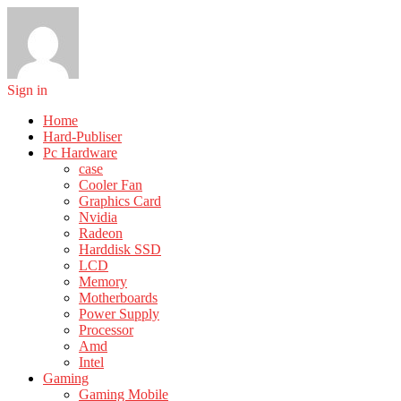
Sign in
Home
Hard-Publiser
Pc Hardware
case
Cooler Fan
Graphics Card
Nvidia
Radeon
Harddisk SSD
LCD
Memory
Motherboards
Power Supply
Processor
Amd
Intel
Gaming
Gaming Mobile