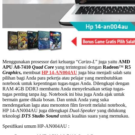
Menggunakan prosessor dari keluarga “
Carizo-L
” juga yaitu
AMD
APU A8-7410
Quad
Core
yang terintegrasi dengan
Radeon
™
R5
Graphics
,
membuat
HP 14-AN004AU
juga bisa menjadi salah satu
pilihan bagi Anda para pekerja atau pelajar yang membutuhkan
notebook untuk kepentingan tugas-tugas Anda. Dilengkapi dengan
RAM 4GB DDR3 membantu Anda menyelesaikan setiap tugas-
tugas penting tanpa
lag.
Notebook ini bisa juga Anda ajak untuk
bermain game dikala bosan. Dan untuk Anda yang suka
mendengarkan lagu atau menonton film favorit melalui notebook,
HP 14-AN004AU juga dilengkapi
Dual-Speaker
yang didukung
teknologi
DTS Studio Sound
untuk kualitas suara yang memukau.
Spesifikasi umum HP-AN004AU :