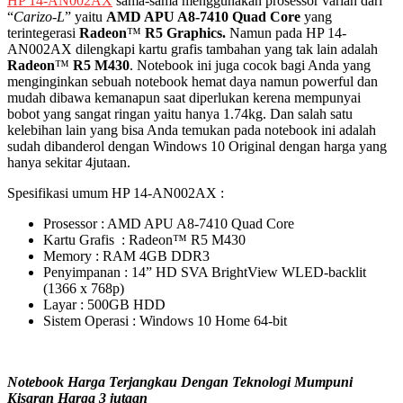
HP 14-AN002AX
sama-sama menggunakan prosessor varian dari
“
Carizo-L
” yaitu
AMD APU A8-7410 Quad
Core
yang
terintegerasi
Radeon
™
R5 Graphics
.
Namun pada HP 14-
AN002AX dilengkapi kartu grafis tambahan yang tak lain adalah
Radeon
™
R5 M430
. Notebook ini juga cocok bagi Anda yang
menginginkan sebuah notebook hemat daya namun powerful dan
mudah dibawa kemanapun saat diperlukan kerena mempunyai
bobot yang sangat ringan yaitu hanya 1.74kg. Dan salah satu
kelebihan lain yang bisa Anda temukan pada notebook ini adalah
sudah dibanderol dengan Windows 10 Original dengan harga yang
hanya sekitar 4jutaan.
Spesifikasi umum HP 14-AN002AX :
Prosessor : AMD APU A8-7410 Quad Core
Kartu Grafis : Radeon™ R5 M430
Memory : RAM 4GB DDR3
Penyimpanan : 14” HD SVA BrightView WLED-backlit
(1366 x 768p)
Layar : 500GB HDD
Sistem Operasi : Windows 10 Home 64-bit
Notebook Harga Terjangkau
Dengan Teknologi Mumpuni
Kisaran
H
arga 3 jutaan