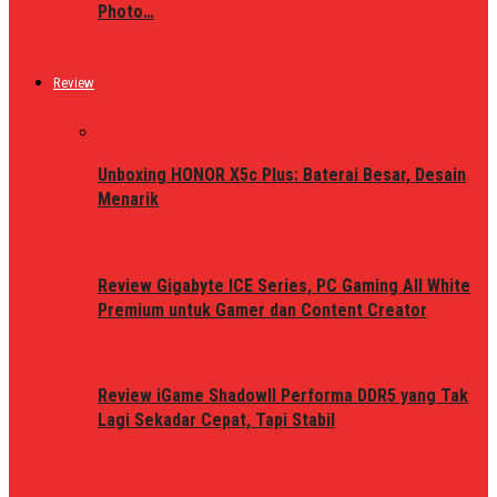
Photo…
Review
Unboxing HONOR X5c Plus: Baterai Besar, Desain
Menarik
Review Gigabyte ICE Series, PC Gaming All White
Premium untuk Gamer dan Content Creator
Review iGame ShadowII Performa DDR5 yang Tak
Lagi Sekadar Cepat, Tapi Stabil