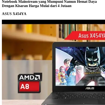
Notebook Mainstream yang
M
umpuni
N
amun
H
emat
D
aya
Dengan K
isaran
Harga Mulai dari
4
J
utaan
A
SUS
X454YA