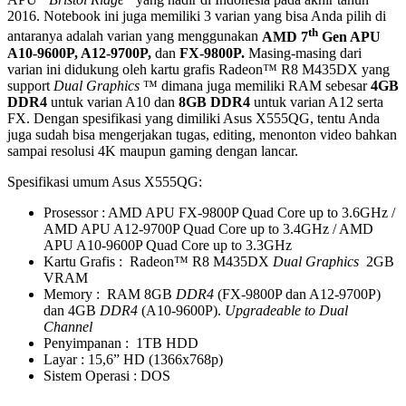
2016. Notebook ini juga memiliki 3 varian yang bisa Anda pilih di
th
antaranya adalah varian yang menggunakan
AMD 7
Gen APU
A10-9600P, A12-9700P,
dan
FX-9800P.
Masing-masing dari
varian ini didukung oleh kartu grafis Radeon™ R8 M435DX yang
support
Dual Graphics
™ dimana juga memiliki RAM sebesar
4GB
DDR4
untuk varian A10 dan
8GB DDR4
untuk varian A12 serta
FX. Dengan spesifikasi yang dimiliki Asus X555QG, tentu Anda
juga sudah bisa mengerjakan tugas, editing, menonton video bahkan
sampai resolusi 4K maupun gaming dengan lancar.
Spesifikasi umum Asus X555QG:
Prosessor : AMD APU FX-9800P Quad Core up to 3.6GHz /
AMD APU A12-9700P Quad Core up to 3.4GHz / AMD
APU A10-9600P Quad Core up to 3.3GHz
Kartu Grafis : Radeon™ R8 M435DX
Dual Graphics
2GB
VRAM
Memory : RAM 8GB
DDR4
(FX-9800P dan A12-9700P)
dan 4GB
DDR4
(A10-9600P).
Upgradeable to Dual
Channel
Penyimpanan : 1TB HDD
Layar : 15,6” HD (1366x768p)
Sistem Operasi : DOS