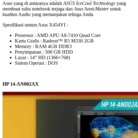
Asus yang di antaranya adalah
ASUS IceCool Technology
yang
membuat suhu notebook terjaga dan
Asus SonicMaster
untuk
kualitas Audio yang memanjakan telinga Anda.
Spesifikasi umum Asus X454YI :
Prosessor : AMD APU A8-7410 Quad Core
Kartu Grafis : Radeon™ R5 M330 2GB
Memory : RAM 4GB DDR3
Penyimpanan : 500 GB HDD
Layar : 14” HD (1366×768)
Sistem Operasi : DOS
HP 14-AN002AX