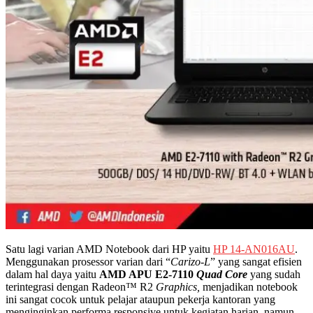
Satu lagi varian AMD Notebook dari HP yaitu
HP 14-AN016AU
.
Menggunakan prosessor varian dari “
Carizo-L
” yang sangat efisien
dalam hal daya yaitu
AMD APU E2-7110
Quad
Core
yang sudah
terintegrasi dengan Radeon™ R2
Graphics
,
menjadikan notebook
ini sangat cocok untuk pelajar ataupun pekerja kantoran yang
menginginkan performa responsive untuk kegiatan harian, namun