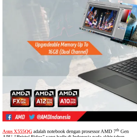
th
Asus X555QG
adalah notebook dengan prosessor AMD 7
Gen
APU
“Bristol Ridge”
yang hadir di Indonesia pada akhir tahun