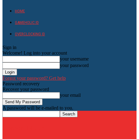
HOME
GAMEHOLIC.ID
OVERCLOCKING ID
Sign in
Welcome! Log into your account
your username
your password
Forgot your password? Get help
Password recovery
Recover your password
your email
A password will be e-mailed to you.
HardwareHolic.com