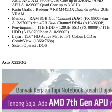
AMD APU A12-9700P Quad Core up to 3.4GHz / AMD
APU A10-9600P Quad Core up to 3.3GHz
Kartu Grafis : Radeon™ R8 M445DX
Dual Graphics
2GB
VRAM
Memory : RAM 8GB
Dual
Channel
DDR4
(FX-9800P dan
A12-9700P) dan 4GB
Dual Channel DDR4
(A10-9600P)
Penyimpanan : 1TB HDD + 128GB SSD (FX-9800P) / 1TB
HDD (A12-9700P dan A10-9600P)
Layar : 15,6” HD Active Matrix TFT Colour LCD &
ComfyView (1366x768p)
Sistem Operasi : DOS
Asus X555QG