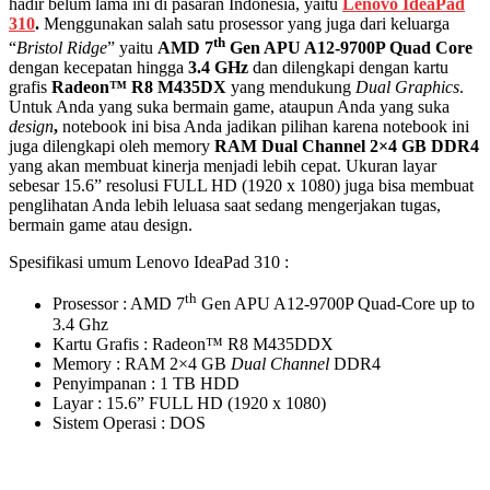
hadir belum lama ini di pasaran Indonesia, yaitu
Lenovo IdeaPad
310
.
Menggunakan salah satu prosessor yang juga dari keluarga
th
“
Bristol Ridge
” yaitu
AMD
7
Gen
APU A12-
9700P Quad
Core
dengan kecepatan hingga
3.4 GHz
dan dilengkapi dengan kartu
grafis
Radeon™ R8 M435DX
yang mendukung
Dual
Graphics
.
Untuk Anda yang suka bermain game, ataupun Anda yang suka
design
,
notebook ini bisa Anda jadikan pilihan karena notebook ini
juga dilengkapi oleh memory
RAM Dual Channel
2×4 GB DDR4
yang akan membuat kinerja menjadi lebih cepat. Ukuran layar
sebesar 15.6” resolusi FULL HD (1920 x 1080) juga bisa membuat
penglihatan Anda lebih leluasa saat sedang mengerjakan tugas,
bermain game atau design.
Spesifikasi umum Lenovo IdeaPad 310 :
th
Prosessor : AMD 7
Gen APU A12-9700P Quad-Core up to
3.4 Ghz
Kartu Grafis : Radeon™ R8 M435DDX
Memory : RAM 2×4 GB
Dual Channel
DDR4
Penyimpanan : 1 TB HDD
Layar : 15.6” FULL HD (1920 x 1080)
Sistem Operasi : DOS