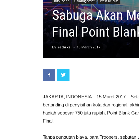
Info Event
Gaming event
Press Release
Sabuga Akan Me
Final Point Bl
By
redaksi
-
15 March 2017
JAKARTA, INDONESIA – 15 Maret 2017 – Setelah l
bertanding di penyisihan kota dan regional, akh
hadiah sebesar 750 juta rupiah, Point Blank
Final.
Tanpa pungutan biaya, para Troopers, sebutan 