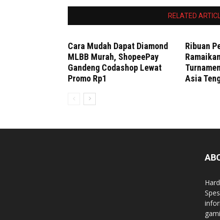
RELATED ARTIC
Cara Mudah Dapat Diamond
Ribuan 
MLBB Murah, ShopeePay
Ramaikan
Gandeng Codashop Lewat
Turnamen
Promo Rp1
Asia Ten
AB
Hard
Spes
info
gami