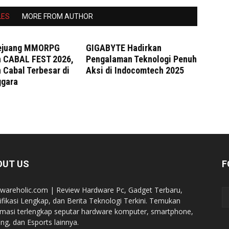
LES
MORE FROM AUTHOR
Pejuang MMORPG
GIGABYTE Hadirkan
 CABAL FEST 2026,
Pengalaman Teknologi Penuh
 Cabal Terbesar di
Aksi di Indocomtech 2025
ggara
OUT US
F
wareholic.com | Review Hardware Pc, Gadget Terbaru,
ifikasi Lengkap, dan Berita Teknologi Terkini. Temukan
rmasi terlengkap seputar hardware komputer, smartphone,
ng, dan Esports lainnya.