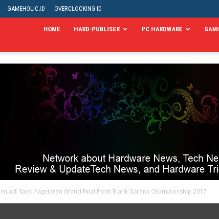
GAMEHOLIC.ID
OVERCLOCKING ID
HOME
HARD-PUBLISER
PC HARDWARE
GAM
njadi Saksi Pagelaran Grand Final Point Blank Garena Championship 2017