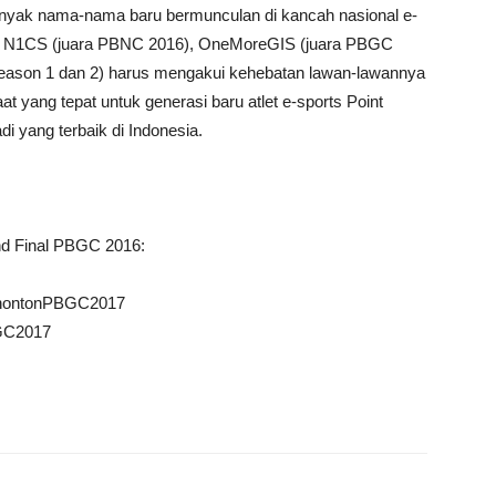
 banyak nama-nama baru bermunculan di kancah nasional e-
perti N1CS (juara PBNC 2016), OneMoreGIS (juara PBGC
season 1 dan 2) harus mengakui kehebatan lawan-lawannya
aat yang tepat untuk generasi baru atlet e-sports Point
i yang terbaik di Indonesia.
and Final PBGC 2016:
ly/nontonPBGC2017
PBGC2017