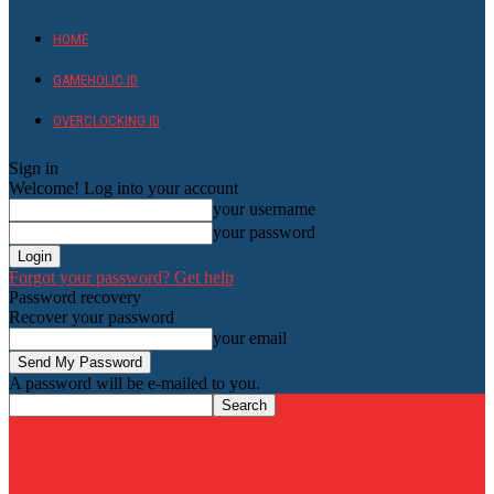
HOME
GAMEHOLIC.ID
OVERCLOCKING ID
Sign in
Welcome! Log into your account
your username
your password
Forgot your password? Get help
Password recovery
Recover your password
your email
A password will be e-mailed to you.
HardwareHolic.com