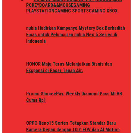
PC
KEYBOARD&&MOUSE
GAMING
PLAYSTATION
GAMING SPORTS
GAMING XBOX
nubia Hadirkan Kampanye Mystery Box Berhadiah
Emas untuk Peluncuran nubia Neo 5 Series di
Indonesia
HONOR Maju Terus Melanjutkan Bisnis dan
Ekspansi di Pasar Tanah Air.
Promo ShopeePay: Weekly Diamond Pass MLBB
Cuma Rp1
OPPO Reno15 Series Tetapkan Standar Baru
Kamera Depan dengan 100° FOV dan AI Motion