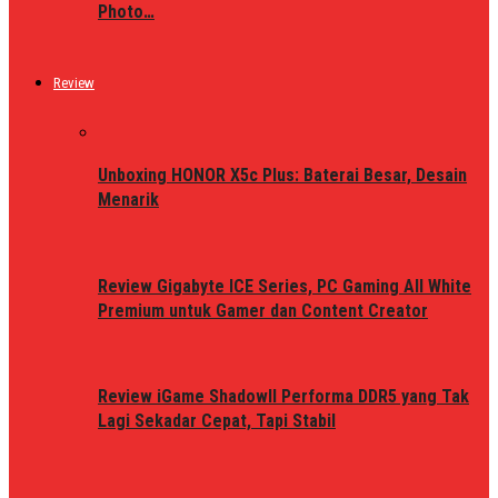
Photo…
Review
Unboxing HONOR X5c Plus: Baterai Besar, Desain
Menarik
Review Gigabyte ICE Series, PC Gaming All White
Premium untuk Gamer dan Content Creator
Review iGame ShadowII Performa DDR5 yang Tak
Lagi Sekadar Cepat, Tapi Stabil