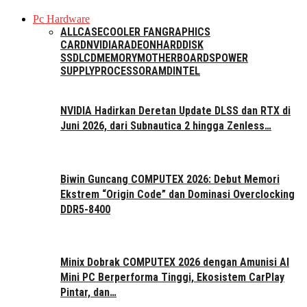
Pc Hardware
ALL
CASE
COOLER FAN
GRAPHICS
CARD
NVIDIA
RADEON
HARDDISK
SSD
LCD
MEMORY
MOTHERBOARDS
POWER
SUPPLY
PROCESSOR
AMD
INTEL
NVIDIA Hadirkan Deretan Update DLSS dan RTX di
Juni 2026, dari Subnautica 2 hingga Zenless…
Biwin Guncang COMPUTEX 2026: Debut Memori
Ekstrem “Origin Code” dan Dominasi Overclocking
DDR5-8400
Minix Dobrak COMPUTEX 2026 dengan Amunisi AI
Mini PC Berperforma Tinggi, Ekosistem CarPlay
Pintar, dan…