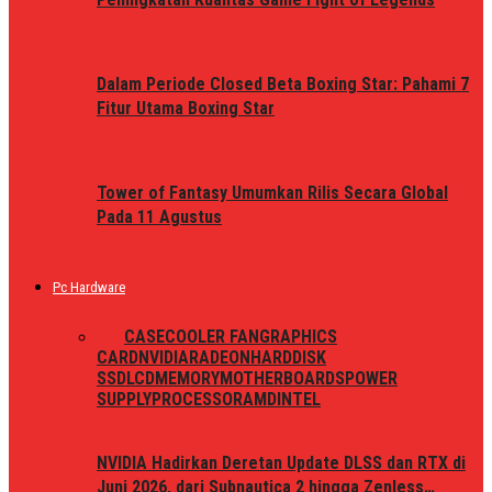
Dalam Periode Closed Beta Boxing Star: Pahami 7
Fitur Utama Boxing Star
Tower of Fantasy Umumkan Rilis Secara Global
Pada 11 Agustus
Pc Hardware
ALL
CASE
COOLER FAN
GRAPHICS
CARD
NVIDIA
RADEON
HARDDISK
SSD
LCD
MEMORY
MOTHERBOARDS
POWER
SUPPLY
PROCESSOR
AMD
INTEL
NVIDIA Hadirkan Deretan Update DLSS dan RTX di
Juni 2026, dari Subnautica 2 hingga Zenless…