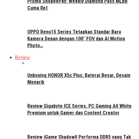
Promo ShopeePay: Weekly Diamond Pass MLBB
Cuma Rp1
OPPO Reno15 Series Tetapkan Standar Baru
Kamera Depan dengan 100° FOV dan AI Motion
Photo…
Review
Unboxing HONOR X5c Plus: Baterai Besar, Desain
Menarik
Review Gigabyte ICE Series, PC Gaming All White
Premium untuk Gamer dan Content Creator
Review iGame ShadowII Performa DDR5 yang Tak