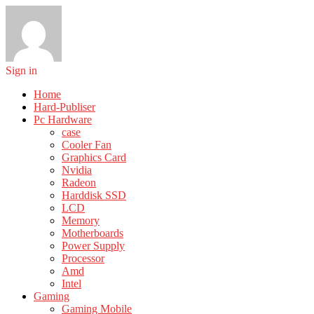
Sign in
Home
Hard-Publiser
Pc Hardware
case
Cooler Fan
Graphics Card
Nvidia
Radeon
Harddisk SSD
LCD
Memory
Motherboards
Power Supply
Processor
Amd
Intel
Gaming
Gaming Mobile