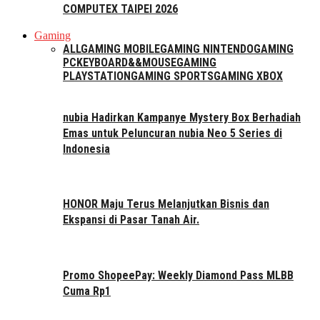
COMPUTEX TAIPEI 2026
Gaming
ALL
GAMING MOBILE
GAMING NINTENDO
GAMING
PC
KEYBOARD&&MOUSE
GAMING
PLAYSTATION
GAMING SPORTS
GAMING XBOX
nubia Hadirkan Kampanye Mystery Box Berhadiah
Emas untuk Peluncuran nubia Neo 5 Series di
Indonesia
HONOR Maju Terus Melanjutkan Bisnis dan
Ekspansi di Pasar Tanah Air.
Promo ShopeePay: Weekly Diamond Pass MLBB
Cuma Rp1