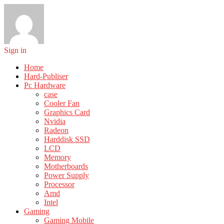
Sign in
Home
Hard-Publiser
Pc Hardware
case
Cooler Fan
Graphics Card
Nvidia
Radeon
Harddisk SSD
LCD
Memory
Motherboards
Power Supply
Processor
Amd
Intel
Gaming
Gaming Mobile