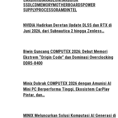
SSD
LCD
MEMORY
MOTHERBOARDS
POWER
SUPPLY
PROCESSOR
AMD
INTEL
NVIDIA Hadirkan Deretan Update DLSS dan RTX di
Juni 2026, dari Subnautica 2 hingga Zenless…
Biwin Guncang COMPUTEX 2026: Debut Memori
Ekstrem “Origin Code” dan Dominasi Overclocking
DDR5-8400
Minix Dobrak COMPUTEX 2026 dengan Amunisi AI
Mini PC Berperforma Tinggi, Ekosistem CarPlay
Pintar, dan…
MINIX Meluncurkan Solusi Komputasi AI Generasi di