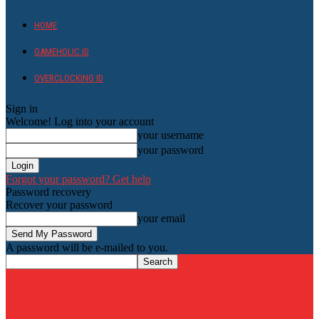
HOME
GAMEHOLIC.ID
OVERCLOCKING ID
Sign in
Welcome! Log into your account
your username
your password
Forgot your password? Get help
Password recovery
Recover your password
your email
A password will be e-mailed to you.
HardwareHolic.com