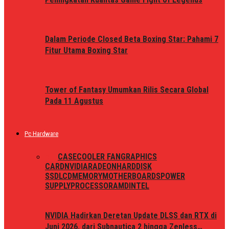
Dalam Periode Closed Beta Boxing Star: Pahami 7
Fitur Utama Boxing Star
Tower of Fantasy Umumkan Rilis Secara Global
Pada 11 Agustus
Pc Hardware
ALL
CASE
COOLER FAN
GRAPHICS
CARD
NVIDIA
RADEON
HARDDISK
SSD
LCD
MEMORY
MOTHERBOARDS
POWER
SUPPLY
PROCESSOR
AMD
INTEL
NVIDIA Hadirkan Deretan Update DLSS dan RTX di
Juni 2026, dari Subnautica 2 hingga Zenless…