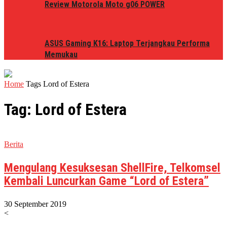
Review Motorola Moto g06 POWER
ASUS Gaming K16: Laptop Terjangkau Performa
Memukau
Home
Tags
Lord of Estera
Tag: Lord of Estera
Berita
Mengulang Kesuksesan ShellFire, Telkomsel
Kembali Luncurkan Game “Lord of Estera”
30 September 2019
<