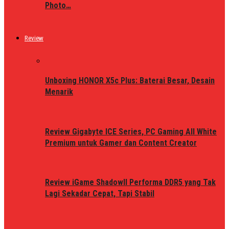
Photo…
Review
Unboxing HONOR X5c Plus: Baterai Besar, Desain
Menarik
Review Gigabyte ICE Series, PC Gaming All White
Premium untuk Gamer dan Content Creator
Review iGame ShadowII Performa DDR5 yang Tak
Lagi Sekadar Cepat, Tapi Stabil