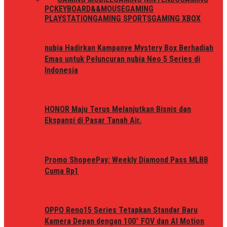
PC
KEYBOARD&&MOUSE
GAMING
PLAYSTATION
GAMING SPORTS
GAMING XBOX
nubia Hadirkan Kampanye Mystery Box Berhadiah
Emas untuk Peluncuran nubia Neo 5 Series di
Indonesia
HONOR Maju Terus Melanjutkan Bisnis dan
Ekspansi di Pasar Tanah Air.
Promo ShopeePay: Weekly Diamond Pass MLBB
Cuma Rp1
OPPO Reno15 Series Tetapkan Standar Baru
Kamera Depan dengan 100° FOV dan AI Motion