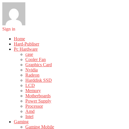
Sign in
Home
Hard-Publiser
Pc Hardware
case
Cooler Fan
Graphics Card
Nvidia
Radeon
Harddisk SSD
LCD
Memory
Motherboards
Power Supply
Processor
Amd
Intel
Gaming
Gaming Mobile