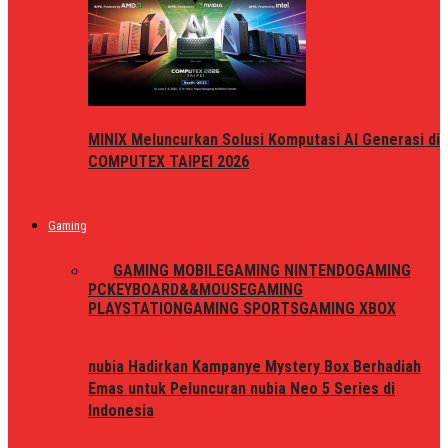
MINIX Meluncurkan Solusi Komputasi AI Generasi di
COMPUTEX TAIPEI 2026
Gaming
ALL
GAMING MOBILE
GAMING NINTENDO
GAMING
PC
KEYBOARD&&MOUSE
GAMING
PLAYSTATION
GAMING SPORTS
GAMING XBOX
nubia Hadirkan Kampanye Mystery Box Berhadiah
Emas untuk Peluncuran nubia Neo 5 Series di
Indonesia