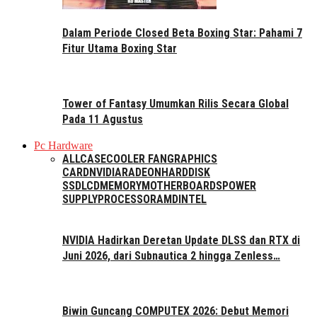
Dalam Periode Closed Beta Boxing Star: Pahami 7
Fitur Utama Boxing Star
Tower of Fantasy Umumkan Rilis Secara Global
Pada 11 Agustus
Pc Hardware
ALL
CASE
COOLER FAN
GRAPHICS
CARD
NVIDIA
RADEON
HARDDISK
SSD
LCD
MEMORY
MOTHERBOARDS
POWER
SUPPLY
PROCESSOR
AMD
INTEL
NVIDIA Hadirkan Deretan Update DLSS dan RTX di
Juni 2026, dari Subnautica 2 hingga Zenless…
Biwin Guncang COMPUTEX 2026: Debut Memori