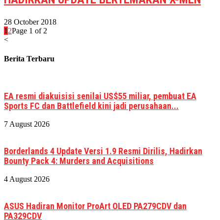
28 October 2018
1
2
Page 1 of 2
<
Berita Terbaru
EA resmi diakuisisi senilai US$55 miliar, pembuat EA
Sports FC dan Battlefield kini jadi perusahaan...
7 August 2026
Borderlands 4 Update Versi 1.9 Resmi Dirilis, Hadirkan
Bounty Pack 4: Murders and Acquisitions
4 August 2026
ASUS Hadiran Monitor ProArt OLED PA279CDV dan
PA329CDV