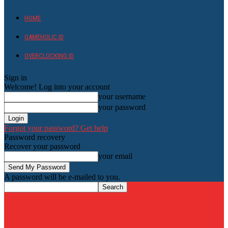
HOME
GAMEHOLIC.ID
OVERCLOCKING ID
Sign in
Welcome! Log into your account
your username
your password
Forgot your password? Get help
Password recovery
Recover your password
your email
A password will be e-mailed to you.
HardwareHolic.com