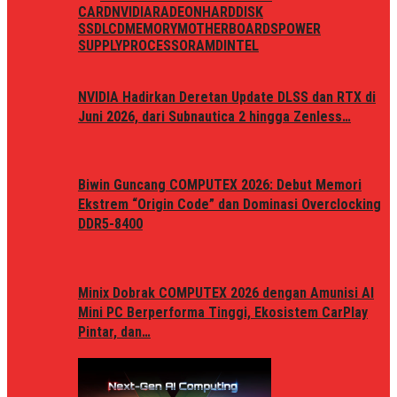
CARD
NVIDIA
RADEON
HARDDISK
SSD
LCD
MEMORY
MOTHERBOARDS
POWER
SUPPLY
PROCESSOR
AMD
INTEL
NVIDIA Hadirkan Deretan Update DLSS dan RTX di
Juni 2026, dari Subnautica 2 hingga Zenless…
Biwin Guncang COMPUTEX 2026: Debut Memori
Ekstrem “Origin Code” dan Dominasi Overclocking
DDR5-8400
Minix Dobrak COMPUTEX 2026 dengan Amunisi AI
Mini PC Berperforma Tinggi, Ekosistem CarPlay
Pintar, dan…