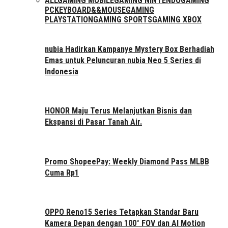
ALL
GAMING MOBILE
GAMING NINTENDO
GAMING
PC
KEYBOARD&&MOUSE
GAMING
PLAYSTATION
GAMING SPORTS
GAMING XBOX
nubia Hadirkan Kampanye Mystery Box Berhadiah
Emas untuk Peluncuran nubia Neo 5 Series di
Indonesia
HONOR Maju Terus Melanjutkan Bisnis dan
Ekspansi di Pasar Tanah Air.
Promo ShopeePay: Weekly Diamond Pass MLBB
Cuma Rp1
OPPO Reno15 Series Tetapkan Standar Baru
Kamera Depan dengan 100° FOV dan AI Motion