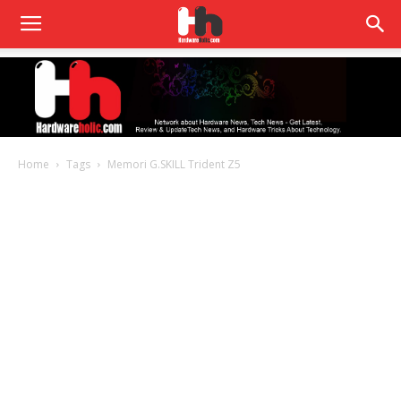
Home
Tags
Memori G.SKILL Trident Z5