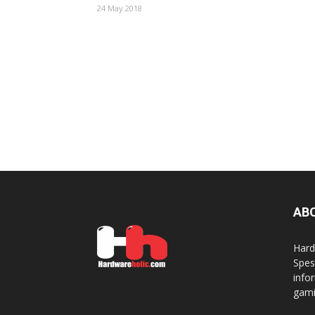
24 May 2018
AB
Hard
Spes
info
gami