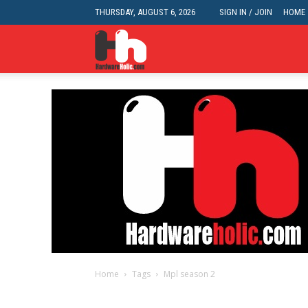
THURSDAY, AUGUST 6, 2026
SIGN IN / JOIN
HOME
HardwareHolic.com
Home
Tags
Mpl season 2