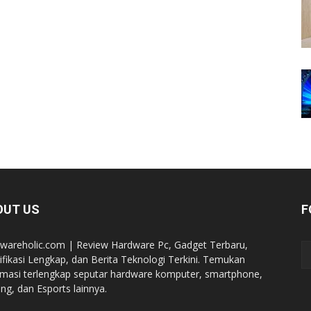
OUT US
F
wareholic.com | Review Hardware Pc, Gadget Terbaru,
ifikasi Lengkap, dan Berita Teknologi Terkini. Temukan
rmasi terlengkap seputar hardware komputer, smartphone,
ng, dan Esports lainnya.