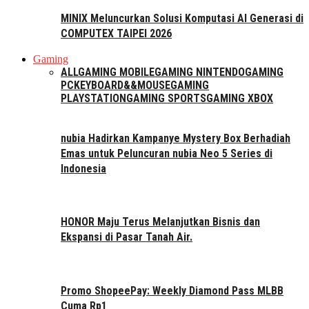
MINIX Meluncurkan Solusi Komputasi AI Generasi di
COMPUTEX TAIPEI 2026
Gaming
ALL
GAMING MOBILE
GAMING NINTENDO
GAMING
PC
KEYBOARD&&MOUSE
GAMING
PLAYSTATION
GAMING SPORTS
GAMING XBOX
nubia Hadirkan Kampanye Mystery Box Berhadiah
Emas untuk Peluncuran nubia Neo 5 Series di
Indonesia
HONOR Maju Terus Melanjutkan Bisnis dan
Ekspansi di Pasar Tanah Air.
Promo ShopeePay: Weekly Diamond Pass MLBB
Cuma Rp1