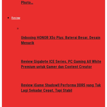
Photo…
Review
Unboxing HONOR X5c Plus: Baterai Besar, Desain
Menarik
Review Gigabyte ICE Series, PC Gaming All White
Premium untuk Gamer dan Content Creator
Review iGame ShadowII Performa DDR5 yang Tak
Lagi Sekadar Cepat, Tapi Stabil