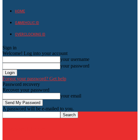
HOME
GAMEHOLIC.ID
OVERCLOCKING ID
Sign in
Welcome! Log into your account
your username
your password
Forgot your password? Get help
Password recovery
Recover your password
your email
A password will be e-mailed to you.
HardwareHolic.com