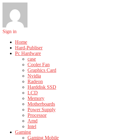
Sign in
Home
Hard-Publiser
Pc Hardware
case
Cooler Fan
Graphics Card
Nvidia
Radeon
Harddisk SSD
LCD
Memory
Motherboards
Power Supply
Processor
Amd
Intel
Gaming
Gaming Mobile