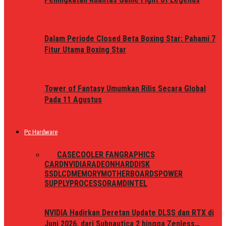
Dalam Periode Closed Beta Boxing Star: Pahami 7
Fitur Utama Boxing Star
Tower of Fantasy Umumkan Rilis Secara Global
Pada 11 Agustus
Pc Hardware
ALL
CASE
COOLER FAN
GRAPHICS
CARD
NVIDIA
RADEON
HARDDISK
SSD
LCD
MEMORY
MOTHERBOARDS
POWER
SUPPLY
PROCESSOR
AMD
INTEL
NVIDIA Hadirkan Deretan Update DLSS dan RTX di
Juni 2026, dari Subnautica 2 hingga Zenless…