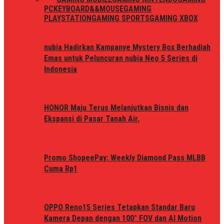
PC
KEYBOARD&&MOUSE
GAMING
PLAYSTATION
GAMING SPORTS
GAMING XBOX
nubia Hadirkan Kampanye Mystery Box Berhadiah
Emas untuk Peluncuran nubia Neo 5 Series di
Indonesia
HONOR Maju Terus Melanjutkan Bisnis dan
Ekspansi di Pasar Tanah Air.
Promo ShopeePay: Weekly Diamond Pass MLBB
Cuma Rp1
OPPO Reno15 Series Tetapkan Standar Baru
Kamera Depan dengan 100° FOV dan AI Motion