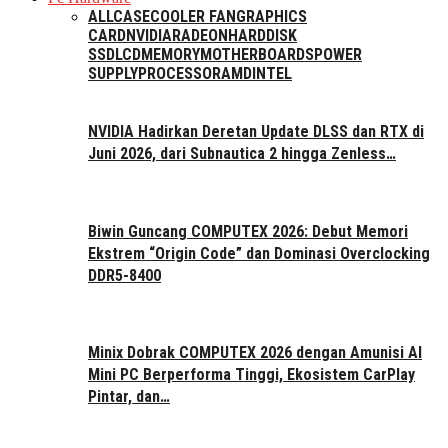
ALL
CASE
COOLER FAN
GRAPHICS
CARD
NVIDIA
RADEON
HARDDISK
SSD
LCD
MEMORY
MOTHERBOARDS
POWER
SUPPLY
PROCESSOR
AMD
INTEL
NVIDIA Hadirkan Deretan Update DLSS dan RTX di
Juni 2026, dari Subnautica 2 hingga Zenless…
Biwin Guncang COMPUTEX 2026: Debut Memori
Ekstrem “Origin Code” dan Dominasi Overclocking
DDR5-8400
Minix Dobrak COMPUTEX 2026 dengan Amunisi AI
Mini PC Berperforma Tinggi, Ekosistem CarPlay
Pintar, dan…