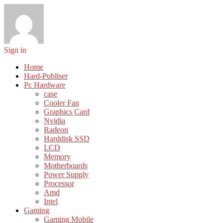
Sign in
Home
Hard-Publiser
Pc Hardware
case
Cooler Fan
Graphics Card
Nvidia
Radeon
Harddisk SSD
LCD
Memory
Motherboards
Power Supply
Processor
Amd
Intel
Gaming
Gaming Mobile