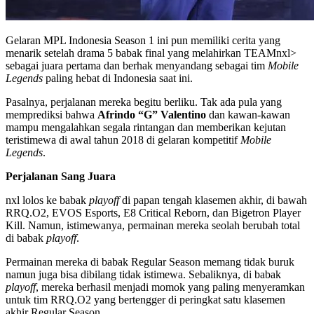
Gelaran MPL Indonesia Season 1 ini pun memiliki cerita yang
menarik setelah drama 5 babak final yang melahirkan TEAMnxl>
sebagai juara pertama dan berhak menyandang sebagai tim
Mobile
Legends
paling hebat di Indonesia saat ini.
Pasalnya, perjalanan mereka begitu berliku. Tak ada pula yang
memprediksi bahwa
Afrindo “G” Valentino
dan kawan-kawan
mampu mengalahkan segala rintangan dan memberikan kejutan
teristimewa di awal tahun 2018 di gelaran kompetitif
Mobile
Legends
.
Perjalanan Sang Juara
nxl lolos ke babak
playoff
di papan tengah klasemen akhir, di bawah
RRQ.O2, EVOS Esports, E8 Critical Reborn, dan Bigetron Player
Kill. Namun, istimewanya, permainan mereka seolah berubah total
di babak
playoff
.
Permainan mereka di babak Regular Season memang tidak buruk
namun juga bisa dibilang tidak istimewa. Sebaliknya, di babak
playoff
, mereka berhasil menjadi momok yang paling menyeramkan
untuk tim RRQ.O2 yang bertengger di peringkat satu klasemen
akhir Regular Season.