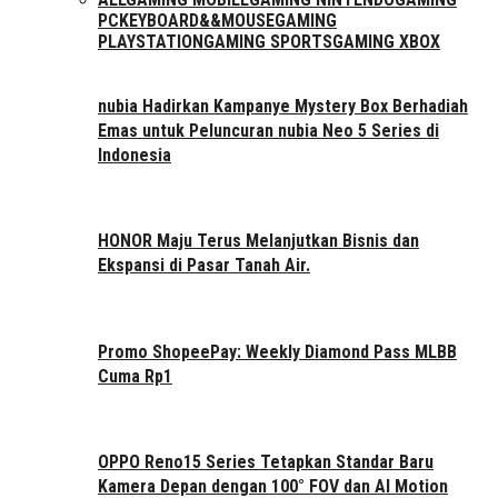
PC
KEYBOARD&&MOUSE
GAMING
PLAYSTATION
GAMING SPORTS
GAMING XBOX
nubia Hadirkan Kampanye Mystery Box Berhadiah
Emas untuk Peluncuran nubia Neo 5 Series di
Indonesia
HONOR Maju Terus Melanjutkan Bisnis dan
Ekspansi di Pasar Tanah Air.
Promo ShopeePay: Weekly Diamond Pass MLBB
Cuma Rp1
OPPO Reno15 Series Tetapkan Standar Baru
Kamera Depan dengan 100° FOV dan AI Motion