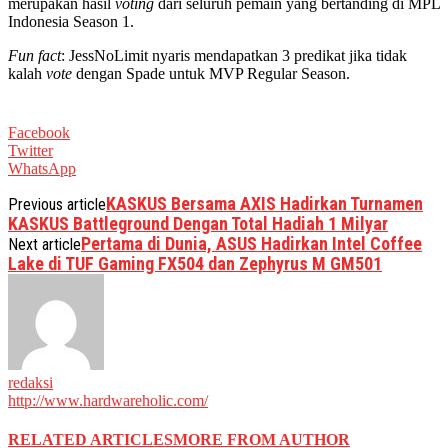
merupakan hasil
voting
dari seluruh pemain yang bertanding di MPL
Indonesia Season 1.
Fun fact
: JessNoLimit nyaris mendapatkan 3 predikat jika tidak
kalah
vote
dengan Spade untuk MVP Regular Season.
Facebook
Twitter
WhatsApp
KASKUS Bersama AXIS Hadirkan Turnamen
Previous article
KASKUS Battleground Dengan Total Hadiah 1 Milyar
Pertama di Dunia, ASUS Hadirkan Intel Coffee
Next article
Lake di TUF Gaming FX504 dan Zephyrus M GM501
redaksi
http://www.hardwareholic.com/
RELATED ARTICLES
MORE FROM AUTHOR