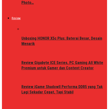
Photo…
Review
Unboxing HONOR X5c Plus: Baterai Besar, Desain
Menarik
Review Gigabyte ICE Series, PC Gaming All White
Premium untuk Gamer dan Content Creator
Review iGame ShadowII Performa DDR5 yang Tak
Lagi Sekadar Cepat, Tapi Stabil