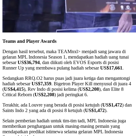
Teams and Player Awards
Dengan hasil tersebut, maka TEAMnxl> menjadi sang jawara di
gelaran MPL Indonesia Season 1, mendapatkan hadiah uang tunai
sebesar
US$36,794
, dan diikuti oleh EVOS Esports di posisi
Runner Up yang membawa pulang hadiah sebesar
US$17,661
.
Sedangkan RRQ.O2 harus puas jadi juara ketiga dan mengantongi
hadiah sebesar
US$7,359
. Bigetron Player Kill menyusul di juara 4
(
US$4,415
), Rev Indo di posisi kelima (
US$2,208
), dan Elite 8
Critical Reborn (
US$2,208
) jadi peringkat 6.
Terakhir, ada Louvre yang berada di posisi ketujuh (
US$1,472
) dan
Saints Indo 2 yang ada di posisi 8 ketujuh (
US$1,472
).
Selain pemberian hadiah untuk tim-tim tadi, MPL Indonesia juga
memberikan penghargaan untuk masing-masing pemain yang
mendapatkan predikat istimewa selama gelaran MPL Indonesia