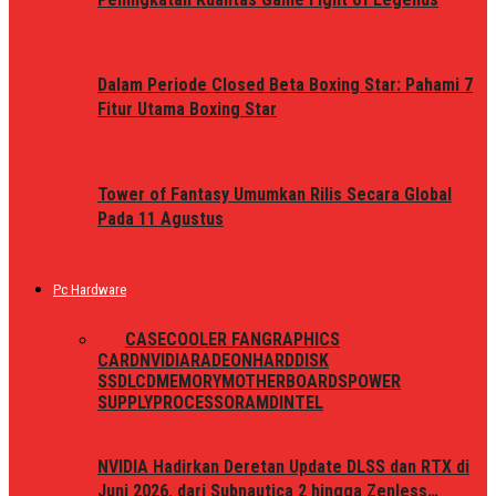
Dalam Periode Closed Beta Boxing Star: Pahami 7
Fitur Utama Boxing Star
Tower of Fantasy Umumkan Rilis Secara Global
Pada 11 Agustus
Pc Hardware
ALL
CASE
COOLER FAN
GRAPHICS
CARD
NVIDIA
RADEON
HARDDISK
SSD
LCD
MEMORY
MOTHERBOARDS
POWER
SUPPLY
PROCESSOR
AMD
INTEL
NVIDIA Hadirkan Deretan Update DLSS dan RTX di
Juni 2026, dari Subnautica 2 hingga Zenless…