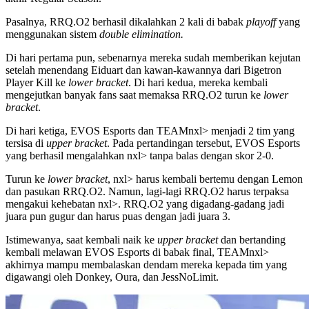
Pasalnya, RRQ.O2 berhasil dikalahkan 2 kali di babak
playoff
yang
menggunakan sistem
double elimination.
Di hari pertama pun, sebenarnya mereka sudah memberikan kejutan
setelah menendang Eiduart dan kawan-kawannya dari Bigetron
Player Kill ke
lower bracket
. Di hari kedua, mereka kembali
mengejutkan banyak fans saat memaksa RRQ.O2 turun ke
lower
bracket
.
Di hari ketiga, EVOS Esports dan TEAMnxl> menjadi 2 tim yang
tersisa di
upper bracket
. Pada pertandingan tersebut, EVOS Esports
yang berhasil mengalahkan nxl> tanpa balas dengan skor 2-0.
Turun ke
lower bracket
, nxl> harus kembali bertemu dengan Lemon
dan pasukan RRQ.O2. Namun, lagi-lagi RRQ.O2 harus terpaksa
mengakui kehebatan nxl>. RRQ.O2 yang digadang-gadang jadi
juara pun gugur dan harus puas dengan jadi juara 3.
Istimewanya, saat kembali naik ke
upper bracket
dan bertanding
kembali melawan EVOS Esports di babak final, TEAMnxl>
akhirnya mampu membalaskan dendam mereka kepada tim yang
digawangi oleh Donkey, Oura, dan JessNoLimit.