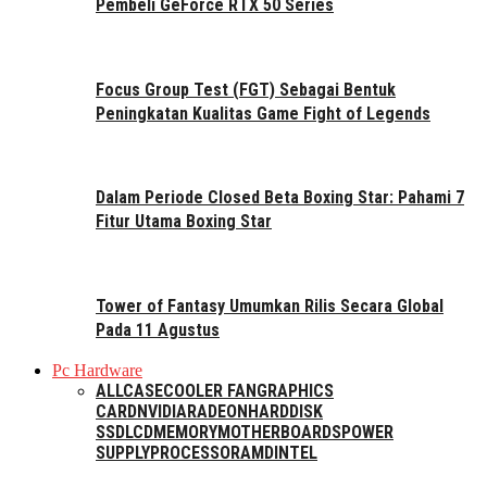
Pembeli GeForce RTX 50 Series
Focus Group Test (FGT) Sebagai Bentuk
Peningkatan Kualitas Game Fight of Legends
Dalam Periode Closed Beta Boxing Star: Pahami 7
Fitur Utama Boxing Star
Tower of Fantasy Umumkan Rilis Secara Global
Pada 11 Agustus
Pc Hardware
ALL
CASE
COOLER FAN
GRAPHICS
CARD
NVIDIA
RADEON
HARDDISK
SSD
LCD
MEMORY
MOTHERBOARDS
POWER
SUPPLY
PROCESSOR
AMD
INTEL