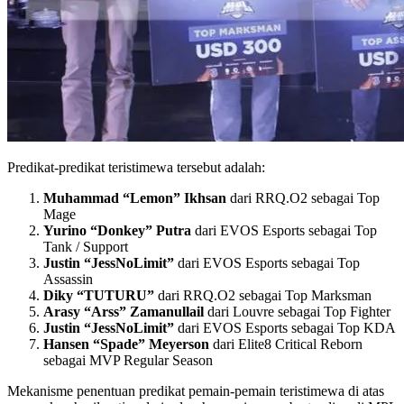
Predikat-predikat teristimewa tersebut adalah:
Muhammad “Lemon” Ikhsan
dari RRQ.O2 sebagai Top
Mage
Yurino “Donkey” Putra
dari EVOS Esports sebagai Top
Tank / Support
Justin “JessNoLimit”
dari EVOS Esports sebagai Top
Assassin
Diky “TUTURU”
dari RRQ.O2 sebagai Top Marksman
Arasy “Arss” Zamanullail
dari Louvre sebagai Top Fighter
Justin “JessNoLimit”
dari EVOS Esports sebagai Top KDA
Hansen “Spade” Meyerson
dari Elite8 Critical Reborn
sebagai MVP Regular Season
Mekanisme penentuan predikat pemain-pemain teristimewa di atas