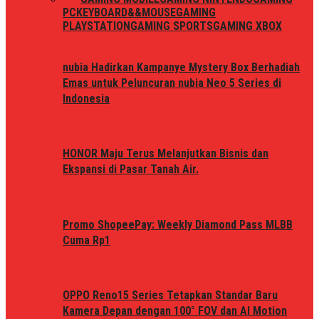
PC
KEYBOARD&&MOUSE
GAMING
PLAYSTATION
GAMING SPORTS
GAMING XBOX
nubia Hadirkan Kampanye Mystery Box Berhadiah
Emas untuk Peluncuran nubia Neo 5 Series di
Indonesia
HONOR Maju Terus Melanjutkan Bisnis dan
Ekspansi di Pasar Tanah Air.
Promo ShopeePay: Weekly Diamond Pass MLBB
Cuma Rp1
OPPO Reno15 Series Tetapkan Standar Baru
Kamera Depan dengan 100° FOV dan AI Motion