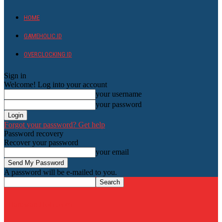
HOME
GAMEHOLIC.ID
OVERCLOCKING ID
Sign in
Welcome! Log into your account
your username
your password
Forgot your password? Get help
Password recovery
Recover your password
your email
A password will be e-mailed to you.
HardwareHolic.com