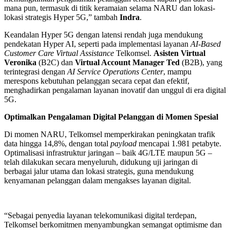
mana pun, termasuk di titik keramaian selama NARU dan lokasi-
lokasi strategis Hyper 5G,” tambah
Indra
.
Keandalan Hyper 5G dengan latensi rendah juga mendukung
pendekatan Hyper AI, seperti pada implementasi layanan
AI-Based
Customer Care Virtual Assistance
Telkomsel.
Asisten Virtual
Veronika
(B2C) dan
Virtual Account Manager Ted
(B2B), yang
terintegrasi dengan
AI Service Operations Center
, mampu
merespons kebutuhan pelanggan secara cepat dan efektif,
menghadirkan pengalaman layanan inovatif dan unggul di era digital
5G.
Optimalkan Pengalaman Digital Pelanggan di Momen Spesial
Di momen NARU, Telkomsel memperkirakan peningkatan trafik
data hingga 14,8%, dengan total
payload
mencapai 1.981 petabyte.
Optimalisasi infrastruktur jaringan – baik 4G/LTE maupun 5G –
telah dilakukan secara menyeluruh, didukung uji jaringan di
berbagai jalur utama dan lokasi strategis, guna mendukung
kenyamanan pelanggan dalam mengakses layanan digital.
“Sebagai penyedia layanan telekomunikasi digital terdepan,
Telkomsel berkomitmen menyambungkan semangat optimisme dan