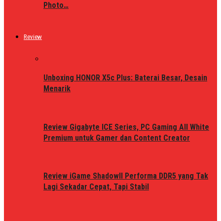
Photo…
Review
Unboxing HONOR X5c Plus: Baterai Besar, Desain
Menarik
Review Gigabyte ICE Series, PC Gaming All White
Premium untuk Gamer dan Content Creator
Review iGame ShadowII Performa DDR5 yang Tak
Lagi Sekadar Cepat, Tapi Stabil