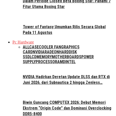
Dalam Periode Closed Beta Boxing Star: Pahami 7
Fitur Utama Boxing Star
Tower of Fantasy Umumkan Rilis Secara Global
Pada 11 Agustus
Pc Hardware
ALL
CASE
COOLER FAN
GRAPHICS
CARD
NVIDIA
RADEON
HARDDISK
SSD
LCD
MEMORY
MOTHERBOARDS
POWER
SUPPLY
PROCESSOR
AMD
INTEL
NVIDIA Hadirkan Deretan Update DLSS dan RTX di
Juni 2026, dari Subnautica 2 hingga Zenless…
Biwin Guncang COMPUTEX 2026: Debut Memori
Ekstrem “Origin Code” dan Dominasi Overclocking
DDR5-8400