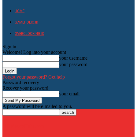
HOME
GAMEHOLIC.ID
OVERCLOCKING ID
Sign in
Welcome! Log into your account
your username
your password
Forgot your password? Get help
Password recovery
Recover your password
your email
A password will be e-mailed to you.
HardwareHolic.com