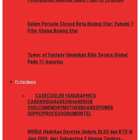
Dalam Periode Closed Beta Boxing Star: Pahami 7
Fitur Utama Boxing Star
Tower of Fantasy Umumkan Rilis Secara Global
Pada 11 Agustus
Pc Hardware
ALL
CASE
COOLER FAN
GRAPHICS
CARD
NVIDIA
RADEON
HARDDISK
SSD
LCD
MEMORY
MOTHERBOARDS
POWER
SUPPLY
PROCESSOR
AMD
INTEL
NVIDIA Hadirkan Deretan Update DLSS dan RTX di
Juni 2026, dari Subnautica 2 hingga Zenless…