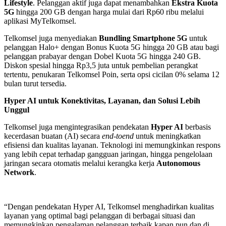
Lifestyle
. Pelanggan aktif juga dapat menambahkan
Ekstra Kuota
5G
hingga 200 GB dengan harga mulai dari Rp60 ribu melalui
aplikasi MyTelkomsel.
Telkomsel juga menyediakan
Bundling Smartphone 5G
untuk
pelanggan Halo+ dengan Bonus Kuota 5G hingga 20 GB atau bagi
pelanggan prabayar dengan Dobel Kuota 5G hingga 240 GB.
Diskon spesial hingga Rp3,5 juta untuk pembelian perangkat
tertentu, penukaran Telkomsel Poin, serta opsi cicilan 0% selama 12
bulan turut tersedia.
Hyper AI untuk Konektivitas, Layanan, dan Solusi Lebih
Unggul
Telkomsel juga mengintegrasikan pendekatan
Hyper AI
berbasis
kecerdasan buatan (AI) secara
end-toend
untuk meningkatkan
efisiensi dan kualitas layanan. Teknologi ini memungkinkan respons
yang lebih cepat terhadap gangguan jaringan, hingga pengelolaan
jaringan secara otomatis melalui kerangka kerja
Autonomous
Network
.
“Dengan pendekatan Hyper AI, Telkomsel menghadirkan kualitas
layanan yang optimal bagi pelanggan di berbagai situasi dan
memungkinkan pengalaman pelanggan terbaik kapan pun dan di