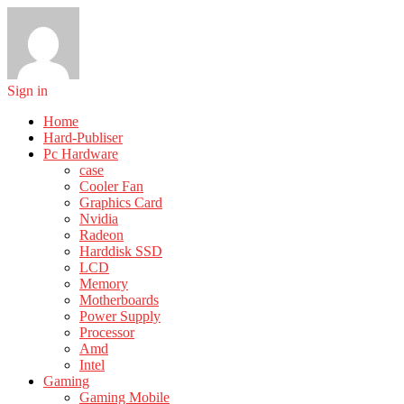
Sign in
Home
Hard-Publiser
Pc Hardware
case
Cooler Fan
Graphics Card
Nvidia
Radeon
Harddisk SSD
LCD
Memory
Motherboards
Power Supply
Processor
Amd
Intel
Gaming
Gaming Mobile