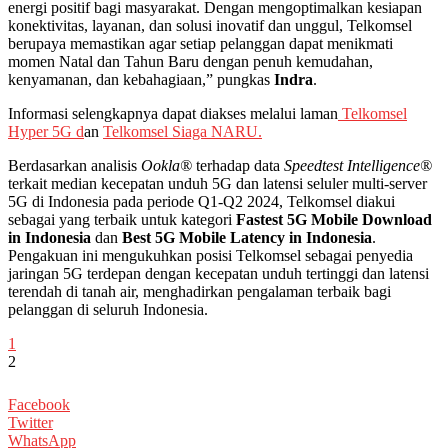
energi positif bagi masyarakat. Dengan mengoptimalkan kesiapan
konektivitas, layanan, dan solusi inovatif dan unggul, Telkomsel
berupaya memastikan agar setiap pelanggan dapat menikmati
momen Natal dan Tahun Baru dengan penuh kemudahan,
kenyamanan, dan kebahagiaan,” pungkas
Indra
.
Informasi selengkapnya dapat diakses melalui laman
Telkomsel
Hyper 5G
d
an
Telkomsel Siaga NARU
.
Berdasarkan analisis
Ookla®
terhadap data
Speedtest Intelligence®
terkait median kecepatan unduh 5G dan latensi seluler multi-server
5G di Indonesia pada periode Q1-Q2 2024, Telkomsel diakui
sebagai yang terbaik untuk kategori
Fastest 5G Mobile Download
in Indonesia
dan
Best 5G Mobile Latency in Indonesia
.
Pengakuan ini mengukuhkan posisi Telkomsel sebagai penyedia
jaringan 5G terdepan dengan kecepatan unduh tertinggi dan latensi
terendah di tanah air, menghadirkan pengalaman terbaik bagi
pelanggan di seluruh Indonesia.
1
2
Facebook
Twitter
WhatsApp