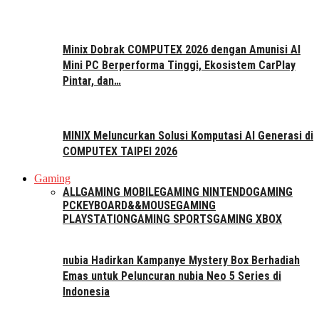
Minix Dobrak COMPUTEX 2026 dengan Amunisi AI
Mini PC Berperforma Tinggi, Ekosistem CarPlay
Pintar, dan…
MINIX Meluncurkan Solusi Komputasi AI Generasi di
COMPUTEX TAIPEI 2026
Gaming
ALL
GAMING MOBILE
GAMING NINTENDO
GAMING
PC
KEYBOARD&&MOUSE
GAMING
PLAYSTATION
GAMING SPORTS
GAMING XBOX
nubia Hadirkan Kampanye Mystery Box Berhadiah
Emas untuk Peluncuran nubia Neo 5 Series di
Indonesia