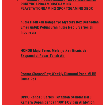
PC
KEYBOARD&&MOUSE
GAMING
PLAYSTATION
GAMING SPORTS
GAMING XBOX
nubia Hadirkan Kampanye Mystery Box Berhadiah
Emas untuk Peluncuran nubia Neo 5 Series di
Indonesia
HONOR Maju Terus Melanjutkan Bisnis dan
Ekspansi di Pasar Tanah Air.
Promo ShopeePay: Weekly Diamond Pass MLBB
Cuma Rp1
OPPO Reno15 Series Tetapkan Standar Baru
Kamera Depan dengan 100° FOV dan AI Motion