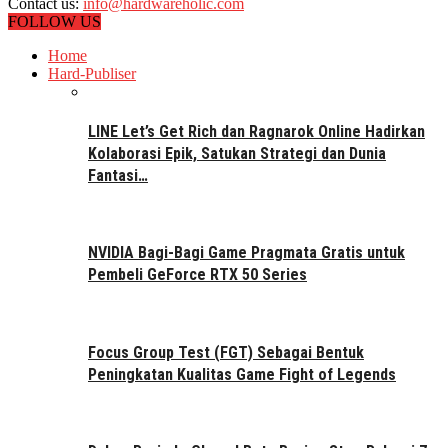
Contact us:
info@hardwareholic.com
FOLLOW US
Home
Hard-Publiser
LINE Let’s Get Rich dan Ragnarok Online Hadirkan
Kolaborasi Epik, Satukan Strategi dan Dunia
Fantasi…
NVIDIA Bagi-Bagi Game Pragmata Gratis untuk
Pembeli GeForce RTX 50 Series
Focus Group Test (FGT) Sebagai Bentuk
Peningkatan Kualitas Game Fight of Legends