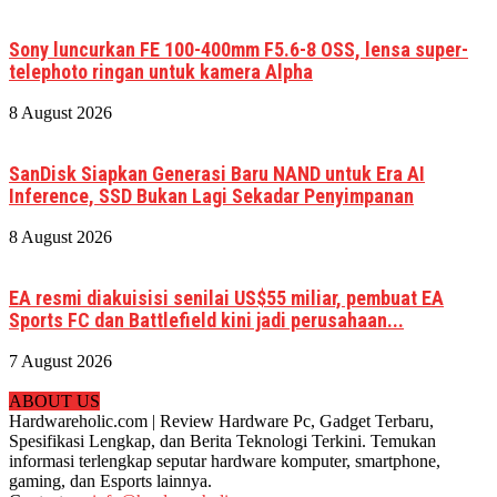
Sony luncurkan FE 100-400mm F5.6-8 OSS, lensa super-
telephoto ringan untuk kamera Alpha
8 August 2026
SanDisk Siapkan Generasi Baru NAND untuk Era AI
Inference, SSD Bukan Lagi Sekadar Penyimpanan
8 August 2026
EA resmi diakuisisi senilai US$55 miliar, pembuat EA
Sports FC dan Battlefield kini jadi perusahaan...
7 August 2026
ABOUT US
Hardwareholic.com | Review Hardware Pc, Gadget Terbaru,
Spesifikasi Lengkap, dan Berita Teknologi Terkini. Temukan
informasi terlengkap seputar hardware komputer, smartphone,
gaming, dan Esports lainnya.