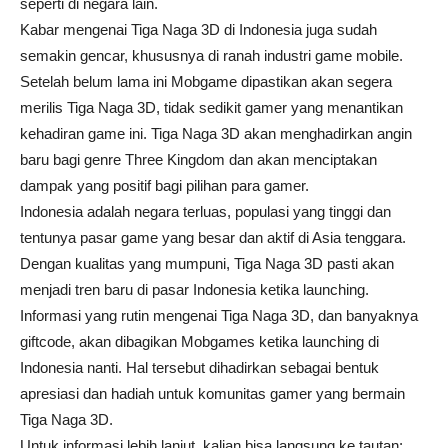
seperti di negara lain.
Kabar mengenai Tiga Naga 3D di Indonesia juga sudah
semakin gencar, khususnya di ranah industri game mobile.
Setelah belum lama ini Mobgame dipastikan akan segera
merilis Tiga Naga 3D, tidak sedikit gamer yang menantikan
kehadiran game ini. Tiga Naga 3D akan menghadirkan angin
baru bagi genre Three Kingdom dan akan menciptakan
dampak yang positif bagi pilihan para gamer.
Indonesia adalah negara terluas, populasi yang tinggi dan
tentunya pasar game yang besar dan aktif di Asia tenggara.
Dengan kualitas yang mumpuni, Tiga Naga 3D pasti akan
menjadi tren baru di pasar Indonesia ketika launching.
Informasi yang rutin mengenai Tiga Naga 3D, dan banyaknya
giftcode, akan dibagikan Mobgames ketika launching di
Indonesia nanti. Hal tersebut dihadirkan sebagai bentuk
apresiasi dan hadiah untuk komunitas gamer yang bermain
Tiga Naga 3D.
Untuk informasi lebih lanjut, kalian bisa langsung ke tautan: