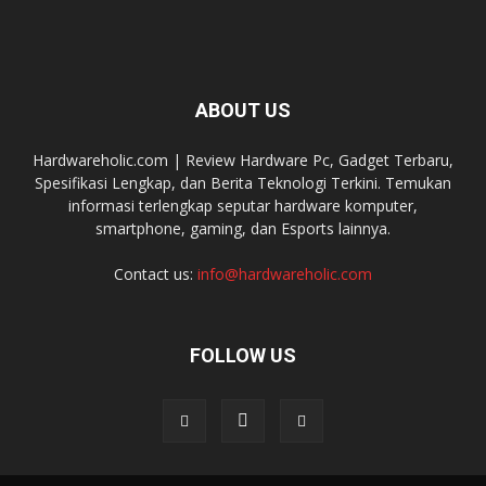
ABOUT US
Hardwareholic.com | Review Hardware Pc, Gadget Terbaru,
Spesifikasi Lengkap, dan Berita Teknologi Terkini. Temukan
informasi terlengkap seputar hardware komputer,
smartphone, gaming, dan Esports lainnya.
Contact us:
info@hardwareholic.com
FOLLOW US