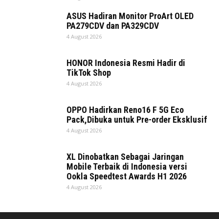
ASUS Hadiran Monitor ProArt OLED
PA279CDV dan PA329CDV
4 August 2026
HONOR Indonesia Resmi Hadir di
TikTok Shop
4 August 2026
OPPO Hadirkan Reno16 F 5G Eco
Pack,Dibuka untuk Pre-order Eksklusif
4 August 2026
XL Dinobatkan Sebagai Jaringan
Mobile Terbaik di Indonesia versi
Ookla Speedtest Awards H1 2026
4 August 2026