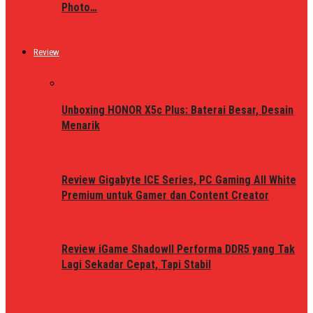
Photo…
Review
Unboxing HONOR X5c Plus: Baterai Besar, Desain
Menarik
Review Gigabyte ICE Series, PC Gaming All White
Premium untuk Gamer dan Content Creator
Review iGame ShadowII Performa DDR5 yang Tak
Lagi Sekadar Cepat, Tapi Stabil