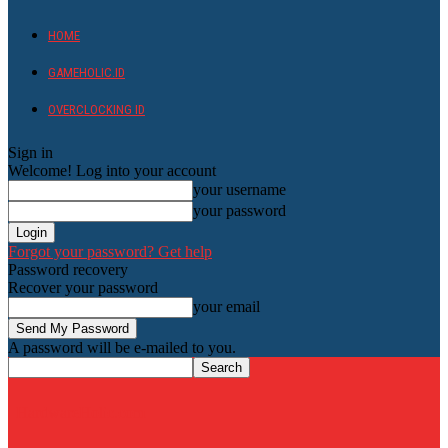
HOME
GAMEHOLIC.ID
OVERCLOCKING ID
Sign in
Welcome! Log into your account
your username
your password
Forgot your password? Get help
Password recovery
Recover your password
your email
A password will be e-mailed to you.
HardwareHolic.com