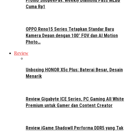
Promo ShopeePay: Weekly Diamond Pass MLBB
Cuma Rp1
OPPO Reno15 Series Tetapkan Standar Baru
Kamera Depan dengan 100° FOV dan AI Motion
Photo…
Review
Unboxing HONOR X5c Plus: Baterai Besar, Desain
Menarik
Review Gigabyte ICE Series, PC Gaming All White
Premium untuk Gamer dan Content Creator
Review iGame ShadowII Performa DDR5 yang Tak