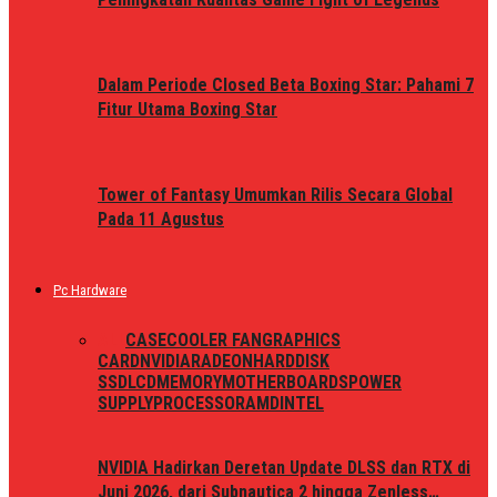
Dalam Periode Closed Beta Boxing Star: Pahami 7
Fitur Utama Boxing Star
Tower of Fantasy Umumkan Rilis Secara Global
Pada 11 Agustus
Pc Hardware
ALL
CASE
COOLER FAN
GRAPHICS
CARD
NVIDIA
RADEON
HARDDISK
SSD
LCD
MEMORY
MOTHERBOARDS
POWER
SUPPLY
PROCESSOR
AMD
INTEL
NVIDIA Hadirkan Deretan Update DLSS dan RTX di
Juni 2026, dari Subnautica 2 hingga Zenless…