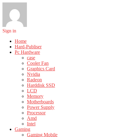
Sign in
Home
Hard-Publiser
Pc Hardware
case
Cooler Fan
Graphics Card
Nvidia
Radeon
Harddisk SSD
LCD
Memory
Motherboards
Power Supply
Processor
Amd
Intel
Gaming
Gaming Mobile