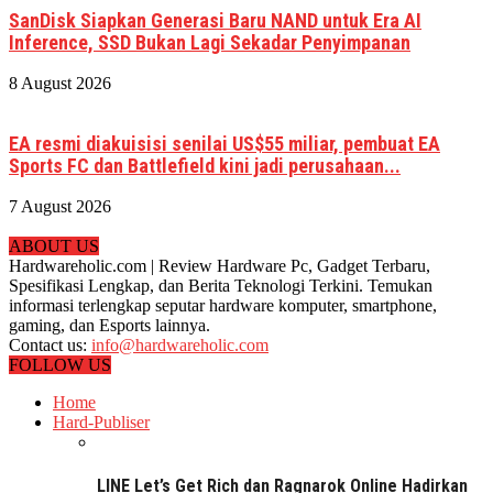
SanDisk Siapkan Generasi Baru NAND untuk Era AI
Inference, SSD Bukan Lagi Sekadar Penyimpanan
8 August 2026
EA resmi diakuisisi senilai US$55 miliar, pembuat EA
Sports FC dan Battlefield kini jadi perusahaan...
7 August 2026
ABOUT US
Hardwareholic.com | Review Hardware Pc, Gadget Terbaru,
Spesifikasi Lengkap, dan Berita Teknologi Terkini. Temukan
informasi terlengkap seputar hardware komputer, smartphone,
gaming, dan Esports lainnya.
Contact us:
info@hardwareholic.com
FOLLOW US
Home
Hard-Publiser
LINE Let’s Get Rich dan Ragnarok Online Hadirkan