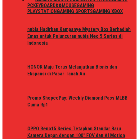
PC
KEYBOARD&&MOUSE
GAMING
PLAYSTATION
GAMING SPORTS
GAMING XBOX
nubia Hadirkan Kampanye Mystery Box Berhadiah
Emas untuk Peluncuran nubia Neo 5 Series di
Indonesia
HONOR Maju Terus Melanjutkan Bisnis dan
Ekspansi di Pasar Tanah Air.
Promo ShopeePay: Weekly Diamond Pass MLBB
Cuma Rp1
OPPO Reno15 Series Tetapkan Standar Baru
Kamera Depan dengan 100° FOV dan AI Motion