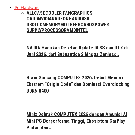
Pc Hardware
ALL
CASE
COOLER FAN
GRAPHICS
CARD
NVIDIA
RADEON
HARDDISK
SSD
LCD
MEMORY
MOTHERBOARDS
POWER
SUPPLY
PROCESSOR
AMD
INTEL
NVIDIA Hadirkan Deretan Update DLSS dan RTX di
Juni 2026, dari Subnautica 2 hingga Zenless…
Biwin Guncang COMPUTEX 2026: Debut Memori
Ekstrem “Origin Code” dan Dominasi Overclocking
DDR5-8400
Minix Dobrak COMPUTEX 2026 dengan Amunisi AI
Mini PC Berperforma Tinggi, Ekosistem CarPlay
Pintar, dan…