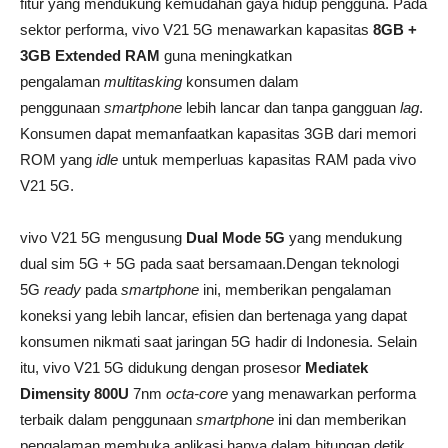
fitur yang mendukung kemudahan gaya hidup pengguna. Pada
sektor performa, vivo V21 5G menawarkan kapasitas
8GB +
3GB Extended RAM
guna meningkatkan
pengalaman
multitasking
konsumen dalam
penggunaan
smartphone
lebih lancar dan tanpa gangguan
lag
.
Konsumen dapat memanfaatkan kapasitas 3GB dari memori
ROM yang
idle
untuk memperluas kapasitas RAM pada vivo
V21 5G.
vivo V21 5G mengusung
Dual Mode 5G
yang mendukung
dual sim 5G + 5G pada saat bersamaan.Dengan teknologi
5G
ready
pada
smartphone
ini, memberikan pengalaman
koneksi yang lebih lancar, efisien dan bertenaga yang dapat
konsumen nikmati saat jaringan 5G hadir di Indonesia. Selain
itu, vivo V21 5G didukung dengan prosesor
Mediatek
Dimensity 800U
7nm
octa-core
yang menawarkan performa
terbaik dalam penggunaan
smartphone
ini dan memberikan
pengalaman membuka aplikasi hanya dalam hitungan detik.