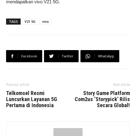
mendapatkan vivo V21 5G.
TAGS
V21 5G
vivo
Facebook
Twitter
WhatsApp
Previous article
Next article
Telkomsel Resmi
Story Game Platform
Luncurkan Layanan 5G
Com2us ‘Storypick’ Rilis
Pertama di Indonesia
Secara Global!