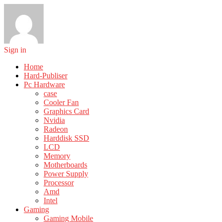
Sign in
Home
Hard-Publiser
Pc Hardware
case
Cooler Fan
Graphics Card
Nvidia
Radeon
Harddisk SSD
LCD
Memory
Motherboards
Power Supply
Processor
Amd
Intel
Gaming
Gaming Mobile