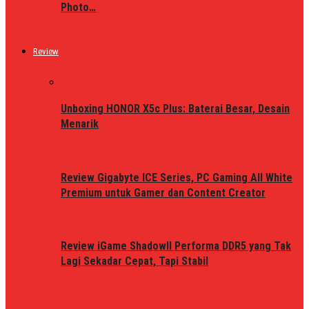
Photo…
Review
Unboxing HONOR X5c Plus: Baterai Besar, Desain
Menarik
Review Gigabyte ICE Series, PC Gaming All White
Premium untuk Gamer dan Content Creator
Review iGame ShadowII Performa DDR5 yang Tak
Lagi Sekadar Cepat, Tapi Stabil