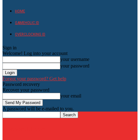
HOME
GAMEHOLIC.ID
OVERCLOCKING ID
Sign in
Welcome! Log into your account
your username
your password
Forgot your password? Get help
Password recovery
Recover your password
your email
A password will be e-mailed to you.
HardwareHolic.com