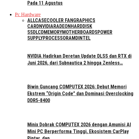
Pada 11 Agustus
Pc Hardware
ALL
CASE
COOLER FAN
GRAPHICS
CARD
NVIDIA
RADEON
HARDDISK
SSD
LCD
MEMORY
MOTHERBOARDS
POWER
SUPPLY
PROCESSOR
AMD
INTEL
NVIDIA Hadirkan Deretan Update DLSS dan RTX di
Juni 2026, dari Subnautica 2 hingga Zenless…
Biwin Guncang COMPUTEX 2026: Debut Memori
Ekstrem “Origin Code” dan Dominasi Overclocking
DDR5-8400
Minix Dobrak COMPUTEX 2026 dengan Amunisi AI
Mini PC Berperforma Tinggi, Ekosistem CarPlay
Pintar, dan…