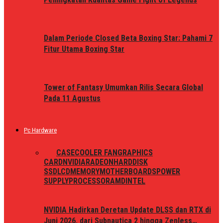
Dalam Periode Closed Beta Boxing Star: Pahami 7
Fitur Utama Boxing Star
Tower of Fantasy Umumkan Rilis Secara Global
Pada 11 Agustus
Pc Hardware
ALL
CASE
COOLER FAN
GRAPHICS
CARD
NVIDIA
RADEON
HARDDISK
SSD
LCD
MEMORY
MOTHERBOARDS
POWER
SUPPLY
PROCESSOR
AMD
INTEL
NVIDIA Hadirkan Deretan Update DLSS dan RTX di
Juni 2026, dari Subnautica 2 hingga Zenless…