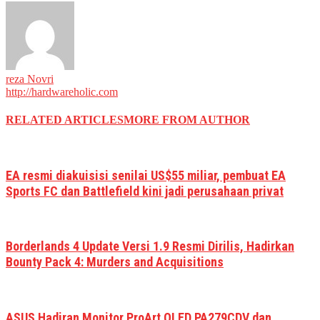
reza Novri
http://hardwareholic.com
RELATED ARTICLES
MORE FROM AUTHOR
EA resmi diakuisisi senilai US$55 miliar, pembuat EA
Sports FC dan Battlefield kini jadi perusahaan privat
Borderlands 4 Update Versi 1.9 Resmi Dirilis, Hadirkan
Bounty Pack 4: Murders and Acquisitions
ASUS Hadiran Monitor ProArt OLED PA279CDV dan