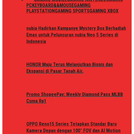
PC
KEYBOARD&&MOUSE
GAMING
PLAYSTATION
GAMING SPORTS
GAMING XBOX
nubia Hadirkan Kampanye Mystery Box Berhadiah
Emas untuk Peluncuran nubia Neo 5 Series di
Indonesia
HONOR Maju Terus Melanjutkan Bisnis dan
Ekspansi di Pasar Tanah Air.
Promo ShopeePay: Weekly Diamond Pass MLBB
Cuma Rp1
OPPO Reno15 Series Tetapkan Standar Baru
Kamera Depan dengan 100° FOV dan AI Motion