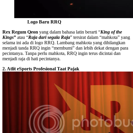
Logo Baru RRQ
Rex Regum Qeon
yang dalam bahasa latin berarti “
King of the
Kings
”
atau “
Raja dari segala Raja
” tersirat dalam “mahkota” yang
selama ini ada di logo RRQ. Lambang mahkota yang dihilangkan
menjadi tanda RRQ ingin “membumi” dan lebih dekat dengan para
pecintanya. Tanpa perlu mahkota, RRQ ingin terus dicintai dan
menjadi raja di hati pecintanya.
2. Atlit eSports Profesional Taat Pajak