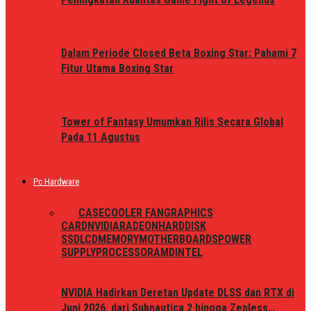
Dalam Periode Closed Beta Boxing Star: Pahami 7
Fitur Utama Boxing Star
Tower of Fantasy Umumkan Rilis Secara Global
Pada 11 Agustus
Pc Hardware
ALL
CASE
COOLER FAN
GRAPHICS
CARD
NVIDIA
RADEON
HARDDISK
SSD
LCD
MEMORY
MOTHERBOARDS
POWER
SUPPLY
PROCESSOR
AMD
INTEL
NVIDIA Hadirkan Deretan Update DLSS dan RTX di
Juni 2026, dari Subnautica 2 hingga Zenless…