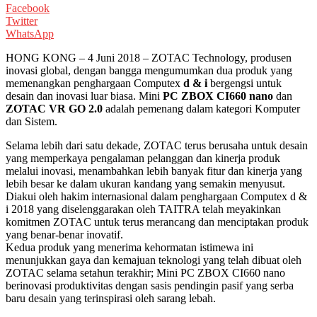
Facebook
Twitter
WhatsApp
HONG KONG – 4 Juni 2018 – ZOTAC Technology, produsen
inovasi global, dengan bangga mengumumkan dua produk yang
memenangkan penghargaan Computex
d & i
bergengsi untuk
desain dan inovasi luar biasa. Mini
PC ZBOX CI660
nano
dan
ZOTAC VR GO 2.0
adalah pemenang dalam kategori Komputer
dan Sistem.
Selama lebih dari satu dekade, ZOTAC terus berusaha untuk desain
yang memperkaya pengalaman pelanggan dan kinerja produk
melalui inovasi, menambahkan lebih banyak fitur dan kinerja yang
lebih besar ke dalam ukuran kandang yang semakin menyusut.
Diakui oleh hakim internasional dalam penghargaan Computex d &
i 2018 yang diselenggarakan oleh TAITRA telah meyakinkan
komitmen ZOTAC untuk terus merancang dan menciptakan produk
yang benar-benar inovatif.
Kedua produk yang menerima kehormatan istimewa ini
menunjukkan gaya dan kemajuan teknologi yang telah dibuat oleh
ZOTAC selama setahun terakhir; Mini PC ZBOX CI660 nano
berinovasi produktivitas dengan sasis pendingin pasif yang serba
baru desain yang terinspirasi oleh sarang lebah.