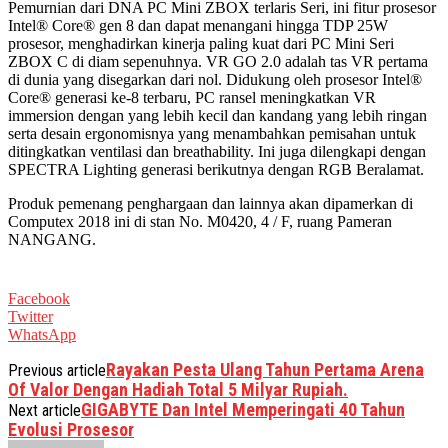
Pemurnian dari DNA PC Mini ZBOX terlaris Seri, ini fitur prosesor
Intel® Core® gen 8 dan dapat menangani hingga TDP 25W
prosesor, menghadirkan kinerja paling kuat dari PC Mini Seri
ZBOX C di diam sepenuhnya. VR GO 2.0 adalah tas VR pertama
di dunia yang disegarkan dari nol. Didukung oleh prosesor Intel®
Core® generasi ke-8 terbaru, PC ransel meningkatkan VR
immersion dengan yang lebih kecil dan kandang yang lebih ringan
serta desain ergonomisnya yang menambahkan pemisahan untuk
ditingkatkan ventilasi dan breathability. Ini juga dilengkapi dengan
SPECTRA Lighting generasi berikutnya dengan RGB Beralamat.
Produk pemenang penghargaan dan lainnya akan dipamerkan di
Computex 2018 ini di stan No. M0420, 4 / F, ruang Pameran
NANGANG.
Facebook
Twitter
WhatsApp
Rayakan Pesta Ulang Tahun Pertama Arena
Previous article
Of Valor Dengan Hadiah Total 5 Milyar Rupiah.
GIGABYTE Dan Intel Memperingati 40 Tahun
Next article
Evolusi Prosesor