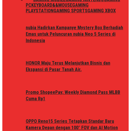
PC
KEYBOARD&&MOUSE
GAMING
PLAYSTATION
GAMING SPORTS
GAMING XBOX
nubia Hadirkan Kampanye Mystery Box Berhadiah
Emas untuk Peluncuran nubia Neo 5 Series di
Indonesia
HONOR Maju Terus Melanjutkan Bisnis dan
Ekspansi di Pasar Tanah Air.
Promo ShopeePay: Weekly Diamond Pass MLBB
Cuma Rp1
OPPO Reno15 Series Tetapkan Standar Baru
Kamera Depan dengan 100° FOV dan AI Motion