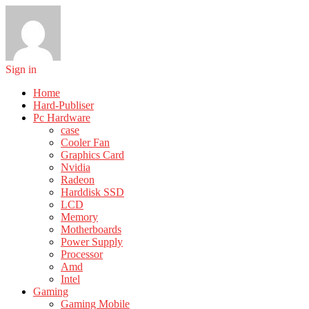
Sign in
Home
Hard-Publiser
Pc Hardware
case
Cooler Fan
Graphics Card
Nvidia
Radeon
Harddisk SSD
LCD
Memory
Motherboards
Power Supply
Processor
Amd
Intel
Gaming
Gaming Mobile