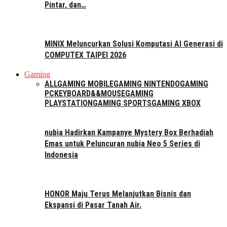
Pintar, dan…
MINIX Meluncurkan Solusi Komputasi AI Generasi di
COMPUTEX TAIPEI 2026
Gaming
ALL
GAMING MOBILE
GAMING NINTENDO
GAMING
PC
KEYBOARD&&MOUSE
GAMING
PLAYSTATION
GAMING SPORTS
GAMING XBOX
nubia Hadirkan Kampanye Mystery Box Berhadiah
Emas untuk Peluncuran nubia Neo 5 Series di
Indonesia
HONOR Maju Terus Melanjutkan Bisnis dan
Ekspansi di Pasar Tanah Air.