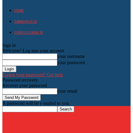
HOME
GAMEHOLIC.ID
OVERCLOCKING ID
Sign in
Welcome! Log into your account
your username
your password
Forgot your password? Get help
Password recovery
Recover your password
your email
A password will be e-mailed to you.
HardwareHolic.com