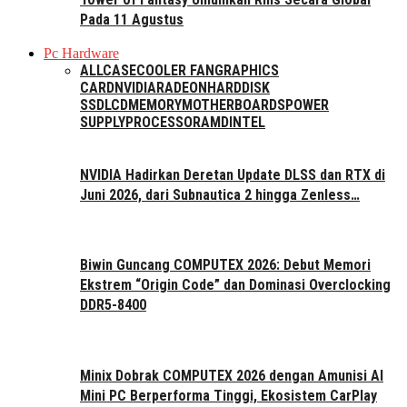
Pada 11 Agustus
Pc Hardware
ALL
CASE
COOLER FAN
GRAPHICS
CARD
NVIDIA
RADEON
HARDDISK
SSD
LCD
MEMORY
MOTHERBOARDS
POWER
SUPPLY
PROCESSOR
AMD
INTEL
NVIDIA Hadirkan Deretan Update DLSS dan RTX di
Juni 2026, dari Subnautica 2 hingga Zenless…
Biwin Guncang COMPUTEX 2026: Debut Memori
Ekstrem “Origin Code” dan Dominasi Overclocking
DDR5-8400
Minix Dobrak COMPUTEX 2026 dengan Amunisi AI
Mini PC Berperforma Tinggi, Ekosistem CarPlay