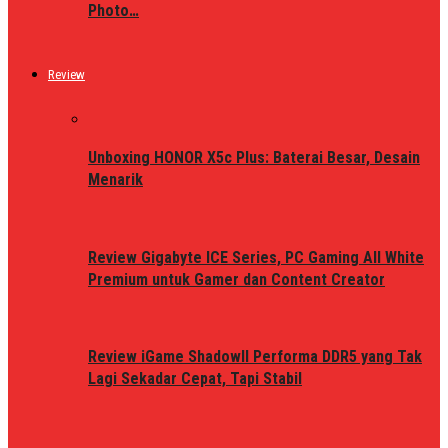
Photo…
Review
Unboxing HONOR X5c Plus: Baterai Besar, Desain
Menarik
Review Gigabyte ICE Series, PC Gaming All White
Premium untuk Gamer dan Content Creator
Review iGame ShadowII Performa DDR5 yang Tak
Lagi Sekadar Cepat, Tapi Stabil