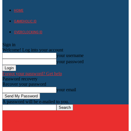
HOME
GAMEHOLIC.ID
OVERCLOCKING ID
Sign in
Welcome! Log into your account
your username
your password
Forgot your password? Get help
Password recovery
Recover your password
your email
A password will be e-mailed to you.
HardwareHolic.com