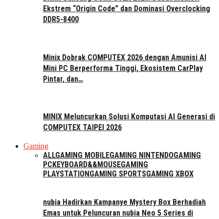
Ekstrem “Origin Code” dan Dominasi Overclocking
DDR5-8400
Minix Dobrak COMPUTEX 2026 dengan Amunisi AI
Mini PC Berperforma Tinggi, Ekosistem CarPlay
Pintar, dan…
MINIX Meluncurkan Solusi Komputasi AI Generasi di
COMPUTEX TAIPEI 2026
Gaming
ALL
GAMING MOBILE
GAMING NINTENDO
GAMING
PC
KEYBOARD&&MOUSE
GAMING
PLAYSTATION
GAMING SPORTS
GAMING XBOX
nubia Hadirkan Kampanye Mystery Box Berhadiah
Emas untuk Peluncuran nubia Neo 5 Series di