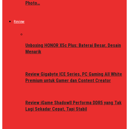
Photo…
Review
Unboxing HONOR X5c Plus: Baterai Besar, Desain
Menarik
Review Gigabyte ICE Series, PC Gaming All White
Premium untuk Gamer dan Content Creator
Review iGame ShadowII Performa DDR5 yang Tak
Lagi Sekadar Cepat, Tapi Stabil