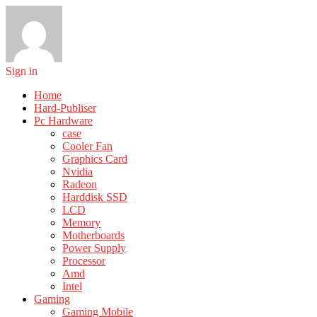
Sign in
Home
Hard-Publiser
Pc Hardware
case
Cooler Fan
Graphics Card
Nvidia
Radeon
Harddisk SSD
LCD
Memory
Motherboards
Power Supply
Processor
Amd
Intel
Gaming
Gaming Mobile