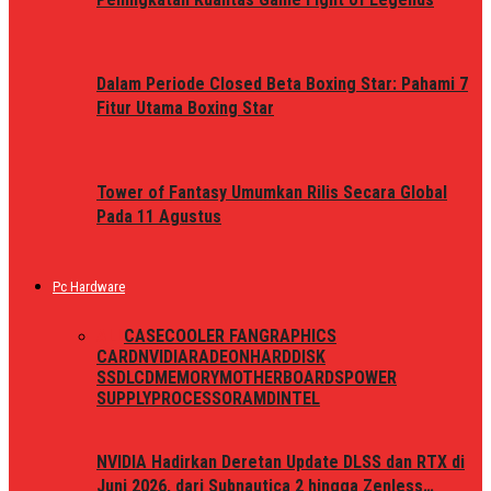
Dalam Periode Closed Beta Boxing Star: Pahami 7
Fitur Utama Boxing Star
Tower of Fantasy Umumkan Rilis Secara Global
Pada 11 Agustus
Pc Hardware
ALL
CASE
COOLER FAN
GRAPHICS
CARD
NVIDIA
RADEON
HARDDISK
SSD
LCD
MEMORY
MOTHERBOARDS
POWER
SUPPLY
PROCESSOR
AMD
INTEL
NVIDIA Hadirkan Deretan Update DLSS dan RTX di
Juni 2026, dari Subnautica 2 hingga Zenless…