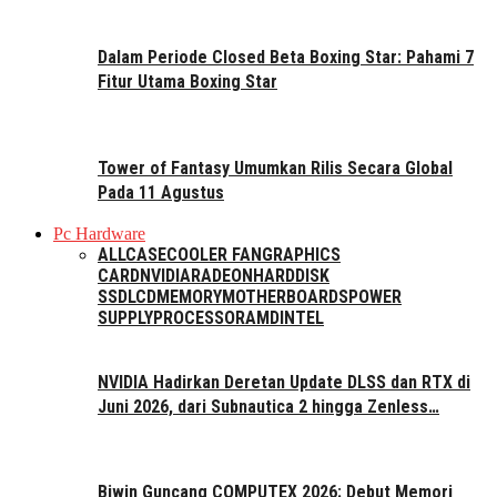
Dalam Periode Closed Beta Boxing Star: Pahami 7
Fitur Utama Boxing Star
Tower of Fantasy Umumkan Rilis Secara Global
Pada 11 Agustus
Pc Hardware
ALL
CASE
COOLER FAN
GRAPHICS
CARD
NVIDIA
RADEON
HARDDISK
SSD
LCD
MEMORY
MOTHERBOARDS
POWER
SUPPLY
PROCESSOR
AMD
INTEL
NVIDIA Hadirkan Deretan Update DLSS dan RTX di
Juni 2026, dari Subnautica 2 hingga Zenless…
Biwin Guncang COMPUTEX 2026: Debut Memori