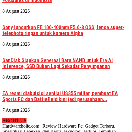
Foldables di Indonesia
8 August 2026
Sony luncurkan FE 100-400mm F5.6-8 OSS, lensa super-
telephoto ringan untuk kamera Alpha
8 August 2026
SanDisk Siapkan Generasi Baru NAND untuk Era AI
Inference, SSD Bukan Lagi Sekadar Penyimpanan
8 August 2026
EA resmi diakuisisi senilai US$55 miliar, pembuat EA
Sports FC dan Battlefield kini jadi perusahaan...
7 August 2026
ABOUT US
Hardwareholic.com | Review Hardware Pc, Gadget Terbaru,
Spesifikasi Lengkap, dan Berita Teknologi Terkini. Temukan