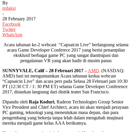
By
redaksi
-
28 February 2017
Facebook
Twitter
WhatsApp
Acara tahunan ke-2 webcast “Capsaicin Live” berlangsung selama
acara Game Developer Conferece 2017 yang berisi penampilan
eksklusif berbagai game PC yang sangat diantisipasi dan
pengalaman VR yang akan hadir di musim panas
SUNNYVALE, Calif – 2
8
Februari 2017
–
AMD
. (NASDAQ:
AMD) hari ini mengumumkan Acara tahunan kedua webcast
“Capsaicin Live” dan acara pers pada Selasa 28 Februari jam 10:30
PT (12:30 CT / 1: 30 PM ET) selama Game Developer Conference
2017, disiarkan langsung dari distrik teater San Francisco.
Dipandu oleh
Raja Koduri
, Radeon Technologies Group Senior
Vice President and Chief Architect, acara ini akan menjadi perayaan
PC gaming, teknologi yang menentukan masa depan, dan para
pengembang yang bekerja tanpa lelah dalam mengubah imajinasi
mereka menjadi game kelas AAA berikutnya.