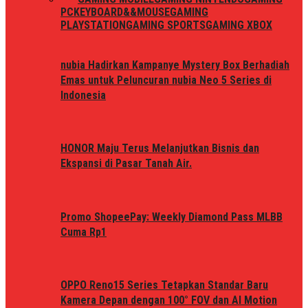
PC
KEYBOARD&&MOUSE
GAMING
PLAYSTATION
GAMING SPORTS
GAMING XBOX
nubia Hadirkan Kampanye Mystery Box Berhadiah
Emas untuk Peluncuran nubia Neo 5 Series di
Indonesia
HONOR Maju Terus Melanjutkan Bisnis dan
Ekspansi di Pasar Tanah Air.
Promo ShopeePay: Weekly Diamond Pass MLBB
Cuma Rp1
OPPO Reno15 Series Tetapkan Standar Baru
Kamera Depan dengan 100° FOV dan AI Motion