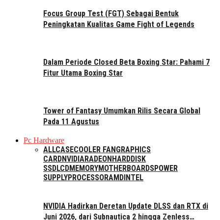
Focus Group Test (FGT) Sebagai Bentuk
Peningkatan Kualitas Game Fight of Legends
Dalam Periode Closed Beta Boxing Star: Pahami 7
Fitur Utama Boxing Star
Tower of Fantasy Umumkan Rilis Secara Global
Pada 11 Agustus
Pc Hardware
ALL
CASE
COOLER FAN
GRAPHICS
CARD
NVIDIA
RADEON
HARDDISK
SSD
LCD
MEMORY
MOTHERBOARDS
POWER
SUPPLY
PROCESSOR
AMD
INTEL
NVIDIA Hadirkan Deretan Update DLSS dan RTX di
Juni 2026, dari Subnautica 2 hingga Zenless…