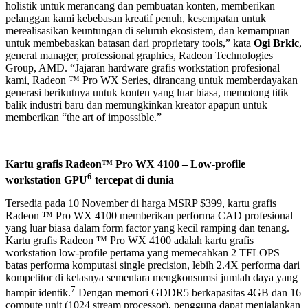
holistik untuk merancang dan pembuatan konten, memberikan
pelanggan kami kebebasan kreatif penuh, kesempatan untuk
merealisasikan keuntungan di seluruh ekosistem, dan kemampuan
untuk membebaskan batasan dari proprietary tools,” kata
Ogi Brkic
,
general manager, professional graphics, Radeon Technologies
Group, AMD. “Jajaran hardware grafis workstation profesional
kami, Radeon ™ Pro WX Series, dirancang untuk memberdayakan
generasi berikutnya untuk konten yang luar biasa, memotong titik
balik industri baru dan memungkinkan kreator apapun untuk
memberikan “the art of impossible.”
Kartu grafis Radeon™ Pro WX 4100 – Low-profile
6
workstation GPU
tercepat di dunia
Tersedia pada 10 November di harga MSRP $399, kartu grafis
Radeon ™ Pro WX 4100 memberikan performa CAD profesional
yang luar biasa dalam form factor yang kecil ramping dan tenang.
Kartu grafis Radeon ™ Pro WX 4100 adalah kartu grafis
workstation low-profile pertama yang memecahkan 2 TFLOPS
batas performa komputasi single precision, lebih 2.4X performa dari
kompetitor di kelasnya sementara mengkonsumsi jumlah daya yang
7
hampir identik.
Dengan memori GDDR5 berkapasitas 4GB dan 16
compute unit (1024 stream processor), pengguna dapat menjalankan