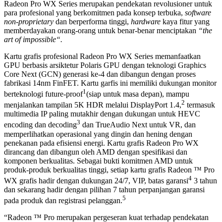
Radeon Pro WX Series merupakan pendekatan revolusioner untuk
para profesional yang berkomitmen pada konsep terbuka,
software
non-
proprietary
dan berperforma tinggi,
hardware
kaya fitur yang
memberdayakan orang-orang untuk benar-benar menciptakan
“
the
art of impossible
“
.
Kartu grafis profesional Radeon Pro WX Series memanfaatkan
GPU berbasis arsiktetur Polaris GPU dengan teknologi Graphics
Core Next (GCN) generasi ke-4 dan dibangun dengan proses
fabrikasi 14nm FinFET. Kartu garfis ini memiliki dukungan monitor
1
berteknologi future-proof
(siap untuk masa depan), mampu
2
menjalankan tampilan 5K HDR melalui DisplayPort 1.4,
termasuk
multimedia IP paling mutakhir dengan dukungan untuk HEVC
3
encoding dan decoding
dan TrueAudio Next untuk VR, dan
memperlihatkan operasional yang dingin dan hening dengan
penekanan pada efisiensi energi. Kartu grafis Radeon Pro WX
dirancang dan dibangun oleh AMD dengan spesifikasi dan
komponen berkualitas. Sebagai bukti komitmen AMD untuk
produk-produk berkualitas tinggi, setiap kartu grafis Radeon ™ Pro
4
WX grafis hadir dengan dukungan 24/7, VIP, batas garansi
3 tahun
dan sekarang hadir dengan pilihan 7 tahun perpanjangan garansi
5
pada produk dan registrasi pelanggan.
“Radeon ™ Pro merupakan pergeseran kuat terhadap pendekatan