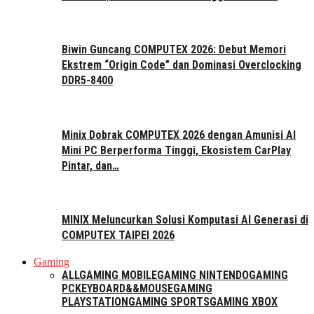
Biwin Guncang COMPUTEX 2026: Debut Memori
Ekstrem “Origin Code” dan Dominasi Overclocking
DDR5-8400
Minix Dobrak COMPUTEX 2026 dengan Amunisi AI
Mini PC Berperforma Tinggi, Ekosistem CarPlay
Pintar, dan…
MINIX Meluncurkan Solusi Komputasi AI Generasi di
COMPUTEX TAIPEI 2026
Gaming
ALL
GAMING MOBILE
GAMING NINTENDO
GAMING
PC
KEYBOARD&&MOUSE
GAMING
PLAYSTATION
GAMING SPORTS
GAMING XBOX