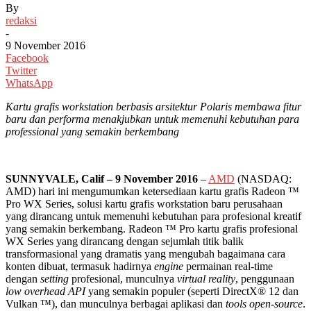
By
redaksi
-
9 November 2016
Facebook
Twitter
WhatsApp
Kartu grafis workstation berbasis arsitektur Polaris membawa fitur
baru dan performa menakjubkan untuk memenuhi kebutuhan para
professional yang semakin berkembang
SUNNYVALE, Calif –
9
November 2016
–
AMD
(NASDAQ:
AMD) hari ini mengumumkan ketersediaan kartu grafis Radeon ™
Pro WX Series, solusi kartu grafis workstation baru perusahaan
yang dirancang untuk memenuhi kebutuhan para profesional kreatif
yang semakin berkembang. Radeon ™ Pro kartu grafis profesional
WX Series yang dirancang dengan sejumlah titik balik
transformasional yang dramatis yang mengubah bagaimana cara
konten dibuat, termasuk hadirnya
engine
permainan real-time
dengan
setting
profesional, munculnya
virtual
reality
, penggunaan
low overhead API
yang semakin populer (seperti DirectX® 12 dan
Vulkan ™), dan munculnya berbagai aplikasi dan
tools
open-source
.