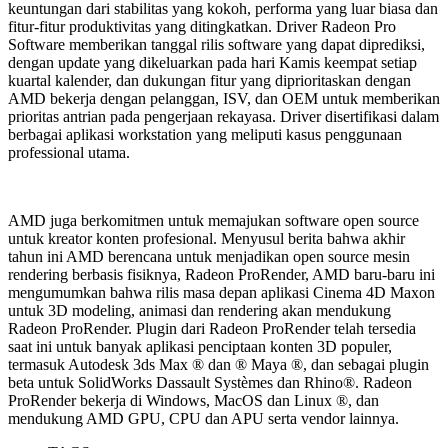
keuntungan dari stabilitas yang kokoh, performa yang luar biasa dan
fitur-fitur produktivitas yang ditingkatkan. Driver Radeon Pro
Software memberikan tanggal rilis software yang dapat diprediksi,
dengan update yang dikeluarkan pada hari Kamis keempat setiap
kuartal kalender, dan dukungan fitur yang diprioritaskan dengan
AMD bekerja dengan pelanggan, ISV, dan OEM untuk memberikan
prioritas antrian pada pengerjaan rekayasa. Driver disertifikasi dalam
berbagai aplikasi workstation yang meliputi kasus penggunaan
professional utama.
AMD juga berkomitmen untuk memajukan software open source
untuk kreator konten profesional. Menyusul berita bahwa akhir
tahun ini AMD berencana untuk menjadikan open source mesin
rendering berbasis fisiknya, Radeon ProRender, AMD baru-baru ini
mengumumkan bahwa rilis masa depan aplikasi Cinema 4D Maxon
untuk 3D modeling, animasi dan rendering akan mendukung
Radeon ProRender. Plugin dari Radeon ProRender telah tersedia
saat ini untuk banyak aplikasi penciptaan konten 3D populer,
termasuk Autodesk 3ds Max ® dan ® Maya ®, dan sebagai plugin
beta untuk SolidWorks Dassault Systèmes dan Rhino®. Radeon
ProRender bekerja di Windows, MacOS dan Linux ®, dan
mendukung AMD GPU, CPU dan APU serta vendor lainnya.