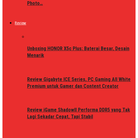
Photo…
Review
Unboxing HONOR X5c Plus: Baterai Besar, Desain
Menarik
Review Gigabyte ICE Series, PC Gaming All White
Premium untuk Gamer dan Content Creator
Review iGame ShadowII Performa DDR5 yang Tak
Lagi Sekadar Cepat, Tapi Stabil