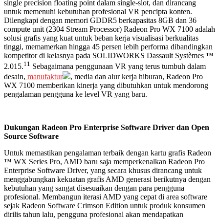
single precision floating point dalam single-slot, dan dirancang
untuk memenuhi kebutuhan profesional VR pencipta konten.
Dilengkapi dengan memori GDDR5 berkapasitas 8GB dan 36
compute unit (2304 Stream Processor) Radeon Pro WX 7100 adalah
solusi grafis yang kuat untuk beban kerja visualisasi berkualitas
tinggi, memamerkan hingga 45 persen lebih performa dibandingkan
kompetitor di kelasnya pada SOLIDWORKS Dassault Systèmes ™
11
2.015.
Sebagaimana penggunaan VR yang terus tumbuh dalam
desain,
manufaktur
, media dan alur kerja hiburan, Radeon Pro
WX 7100 memberikan kinerja yang dibutuhkan untuk mendorong
pengalaman pengguna ke level VR yang baru.
Dukungan Radeon Pro Enterprise Software Driver dan Open
Source Software
Untuk memastikan pengalaman terbaik dengan kartu grafis Radeon
™ WX Series Pro, AMD baru saja memperkenalkan Radeon Pro
Enterprise Software Driver, yang secara khusus dirancang untuk
menggabungkan kekuatan grafis AMD generasi berikutnya dengan
kebutuhan yang sangat disesuaikan dengan para pengguna
profesional. Membangun iterasi AMD yang cepat di area software
sejak Radeon Software Crimson Edition untuk produk konsumen
dirilis tahun lalu, pengguna profesional akan mendapatkan