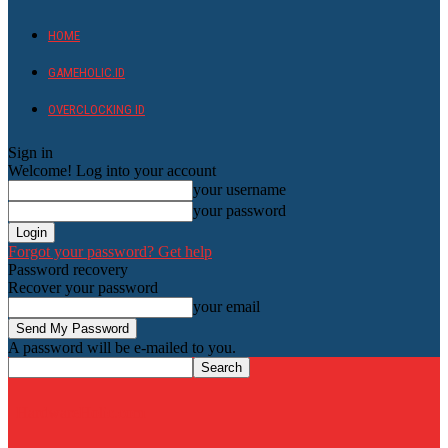
HOME
GAMEHOLIC.ID
OVERCLOCKING ID
Sign in
Welcome! Log into your account
your username
your password
Forgot your password? Get help
Password recovery
Recover your password
your email
A password will be e-mailed to you.
HardwareHolic.com