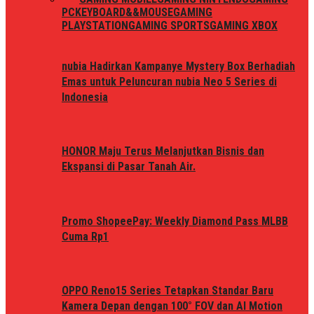
PC
KEYBOARD&&MOUSE
GAMING
PLAYSTATION
GAMING SPORTS
GAMING XBOX
nubia Hadirkan Kampanye Mystery Box Berhadiah
Emas untuk Peluncuran nubia Neo 5 Series di
Indonesia
HONOR Maju Terus Melanjutkan Bisnis dan
Ekspansi di Pasar Tanah Air.
Promo ShopeePay: Weekly Diamond Pass MLBB
Cuma Rp1
OPPO Reno15 Series Tetapkan Standar Baru
Kamera Depan dengan 100° FOV dan AI Motion