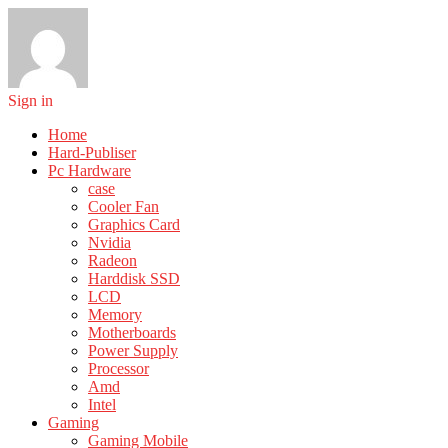
Sign in
Home
Hard-Publiser
Pc Hardware
case
Cooler Fan
Graphics Card
Nvidia
Radeon
Harddisk SSD
LCD
Memory
Motherboards
Power Supply
Processor
Amd
Intel
Gaming
Gaming Mobile