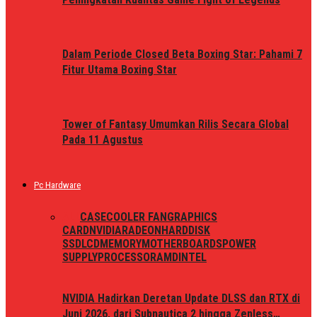
Dalam Periode Closed Beta Boxing Star: Pahami 7
Fitur Utama Boxing Star
Tower of Fantasy Umumkan Rilis Secara Global
Pada 11 Agustus
Pc Hardware
ALL
CASE
COOLER FAN
GRAPHICS
CARD
NVIDIA
RADEON
HARDDISK
SSD
LCD
MEMORY
MOTHERBOARDS
POWER
SUPPLY
PROCESSOR
AMD
INTEL
NVIDIA Hadirkan Deretan Update DLSS dan RTX di
Juni 2026, dari Subnautica 2 hingga Zenless…