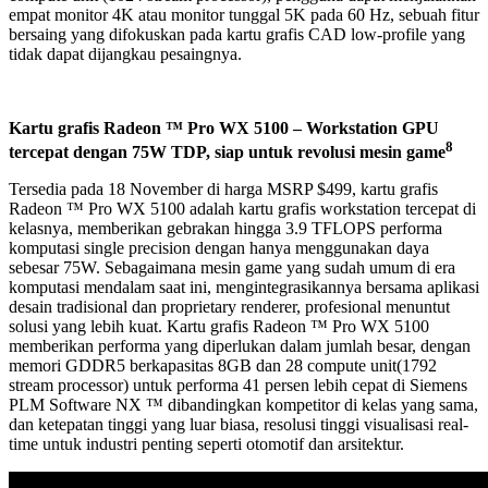
empat monitor 4K atau monitor tunggal 5K pada 60 Hz, sebuah fitur
bersaing yang difokuskan pada kartu grafis CAD low-profile yang
tidak dapat dijangkau pesaingnya.
Kartu grafis Radeon ™ Pro WX 5100 – Workstation GPU
8
tercepat dengan 75W TDP, siap untuk revolusi mesin game
Tersedia pada 18 November di harga MSRP $499, kartu grafis
Radeon ™ Pro WX 5100 adalah kartu grafis workstation tercepat di
kelasnya, memberikan gebrakan hingga 3.9 TFLOPS performa
komputasi single precision dengan hanya menggunakan daya
sebesar 75W. Sebagaimana mesin game yang sudah umum di era
komputasi mendalam saat ini, mengintegrasikannya bersama aplikasi
desain tradisional dan proprietary renderer, profesional menuntut
solusi yang lebih kuat. Kartu grafis Radeon ™ Pro WX 5100
memberikan performa yang diperlukan dalam jumlah besar, dengan
memori GDDR5 berkapasitas 8GB dan 28 compute unit(1792
stream processor) untuk performa 41 persen lebih cepat di Siemens
PLM Software NX ™ dibandingkan kompetitor di kelas yang sama,
dan ketepatan tinggi yang luar biasa, resolusi tinggi visualisasi real-
time untuk industri penting seperti otomotif dan arsitektur.