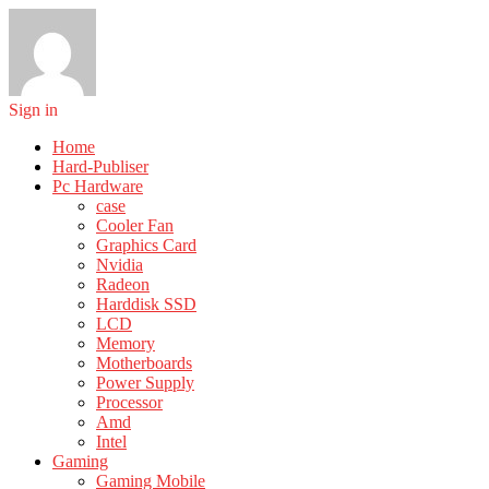
Sign in
Home
Hard-Publiser
Pc Hardware
case
Cooler Fan
Graphics Card
Nvidia
Radeon
Harddisk SSD
LCD
Memory
Motherboards
Power Supply
Processor
Amd
Intel
Gaming
Gaming Mobile