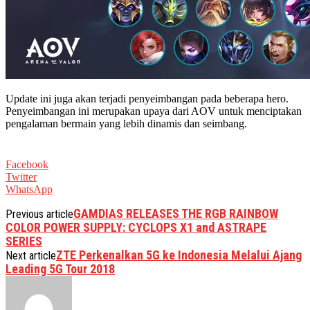
Update ini juga akan terjadi penyeimbangan pada beberapa hero.
Penyeimbangan ini merupakan upaya dari AOV untuk menciptakan
pengalaman bermain yang lebih dinamis dan seimbang.
Facebook
Twitter
WhatsApp
GAMDIAS RELEASES THE RGB RAINBOW
Previous article
COLOR POWER SUPPLY: CYCLOPS X1 and ASTRAPE
SERIES
ZTE Perkenalkan 5G ke Indonesia Melalui Ajang
Next article
Leading 5G Tour 2018