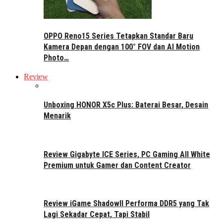
OPPO Reno15 Series Tetapkan Standar Baru
Kamera Depan dengan 100° FOV dan AI Motion
Photo…
Review
Unboxing HONOR X5c Plus: Baterai Besar, Desain
Menarik
Review Gigabyte ICE Series, PC Gaming All White
Premium untuk Gamer dan Content Creator
Review iGame ShadowII Performa DDR5 yang Tak
Lagi Sekadar Cepat, Tapi Stabil