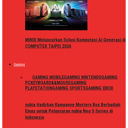
MINIX Meluncurkan Solusi Komputasi AI Generasi di
COMPUTEX TAIPEI 2026
Gaming
ALL
GAMING MOBILE
GAMING NINTENDO
GAMING
PC
KEYBOARD&&MOUSE
GAMING
PLAYSTATION
GAMING SPORTS
GAMING XBOX
nubia Hadirkan Kampanye Mystery Box Berhadiah
Emas untuk Peluncuran nubia Neo 5 Series di
Indonesia