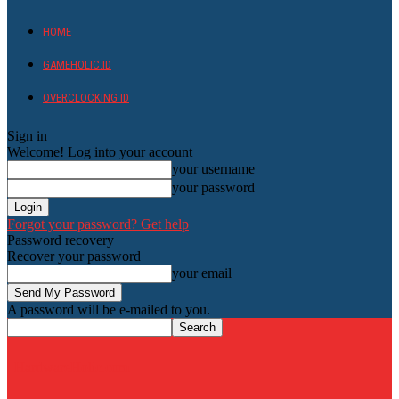
HOME
GAMEHOLIC.ID
OVERCLOCKING ID
Sign in
Welcome! Log into your account
your username
your password
Forgot your password? Get help
Password recovery
Recover your password
your email
A password will be e-mailed to you.
HardwareHolic.com