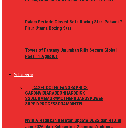
Dalam Periode Closed Beta Boxing Star: Pahami 7
Fitur Utama Boxing Star
Tower of Fantasy Umumkan Rilis Secara Global
Pada 11 Agustus
Pc Hardware
ALL
CASE
COOLER FAN
GRAPHICS
CARD
NVIDIA
RADEON
HARDDISK
SSD
LCD
MEMORY
MOTHERBOARDS
POWER
SUPPLY
PROCESSOR
AMD
INTEL
NVIDIA Hadirkan Deretan Update DLSS dan RTX di
Juni 2026, dari Subnautica 2 hingga Zenless…