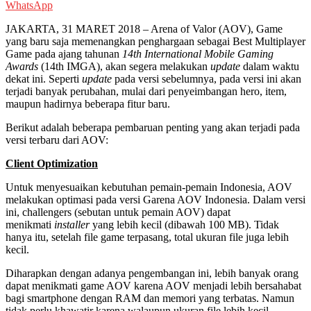
WhatsApp
JAKARTA, 31 MARET 2018 – Arena of Valor (AOV), Game
yang baru saja memenangkan penghargaan sebagai Best Multiplayer
Game pada ajang tahunan
14th International Mobile Gaming
Awards
(14th IMGA), akan segera melakukan
update
dalam waktu
dekat ini. Seperti
update
pada versi sebelumnya, pada versi ini akan
terjadi banyak perubahan, mulai dari penyeimbangan hero, item,
maupun hadirnya beberapa fitur baru.
Berikut adalah beberapa pembaruan penting yang akan terjadi pada
versi terbaru dari AOV:
Client Optimization
Untuk menyesuaikan kebutuhan pemain-pemain Indonesia, AOV
melakukan optimasi pada versi Garena AOV Indonesia. Dalam versi
ini, challengers (sebutan untuk pemain AOV) dapat
menikmati
installer
yang lebih kecil (dibawah 100 MB). Tidak
hanya itu, setelah file game terpasang, total ukuran file juga lebih
kecil.
Diharapkan dengan adanya pengembangan ini, lebih banyak orang
dapat menikmati game AOV karena AOV menjadi lebih bersahabat
bagi smartphone dengan RAM dan memori yang terbatas. Namun
tidak perlu khawatir karena walaupun ukuran file lebih kecil,