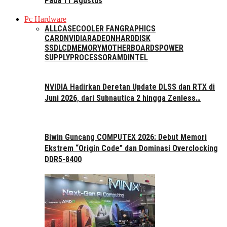
Pada 11 Agustus
Pc Hardware
ALL
CASE
COOLER FAN
GRAPHICS
CARD
NVIDIA
RADEON
HARDDISK
SSD
LCD
MEMORY
MOTHERBOARDS
POWER
SUPPLY
PROCESSOR
AMD
INTEL
NVIDIA Hadirkan Deretan Update DLSS dan RTX di
Juni 2026, dari Subnautica 2 hingga Zenless…
Biwin Guncang COMPUTEX 2026: Debut Memori
Ekstrem “Origin Code” dan Dominasi Overclocking
DDR5-8400