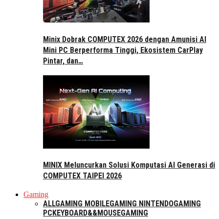
Minix Dobrak COMPUTEX 2026 dengan Amunisi AI
Mini PC Berperforma Tinggi, Ekosistem CarPlay
Pintar, dan…
MINIX Meluncurkan Solusi Komputasi AI Generasi di
COMPUTEX TAIPEI 2026
Gaming
ALL
GAMING MOBILE
GAMING NINTENDO
GAMING
PC
KEYBOARD&&MOUSE
GAMING