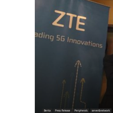
Berita
Press Release
Peripherals
server&network