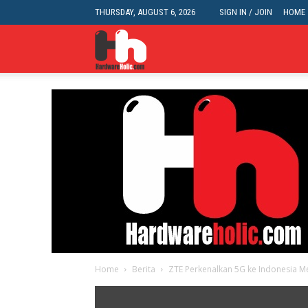
THURSDAY, AUGUST 6, 2026
SIGN IN / JOIN
HOME
HardwareHolic.com
Home
Berita
ZTE Perkenalkan 5G ke Indonesia Me