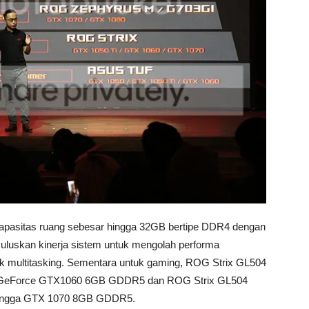
pasitas ruang sebesar hingga 32GB bertipe DDR4 dengan
luskan kinerja sistem untuk mengolah performa
k multitasking. Sementara untuk gaming, ROG Strix GL504
idia GeForce GTX1060 6GB GDDR5 dan ROG Strix GL504
ce hingga GTX 1070 8GB GDDR5.