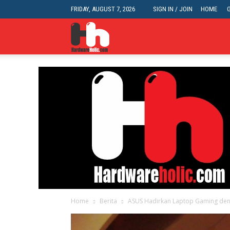
FRIDAY, AUGUST 7, 2026
SIGN IN / JOIN
HOME
HardwareHolic.com
Home
Berita
ASUS Hadirkan Laptop Gaming deng