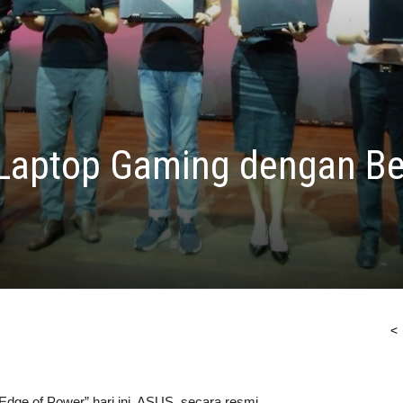
Laptop Gaming dengan Be
<
dge of Power” hari ini, ASUS secara resmi