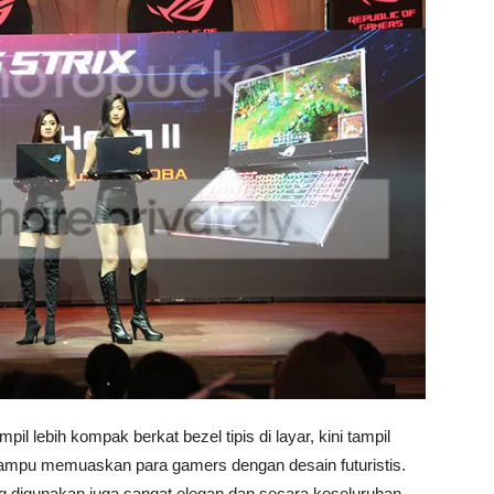
il lebih kompak berkat bezel tipis di layar, kini tampil
mampu memuaskan para gamers dengan desain futuristis.
g digunakan juga sangat elegan dan secara keseluruhan