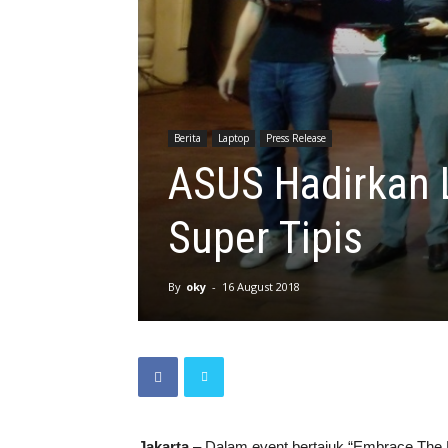
Berita
Laptop
Press Release
ASUS Hadirkan 
Super Tipis
By
oky
-
16 August 2018
Jakarta
– Dalam event bertajuk “Embrace The E