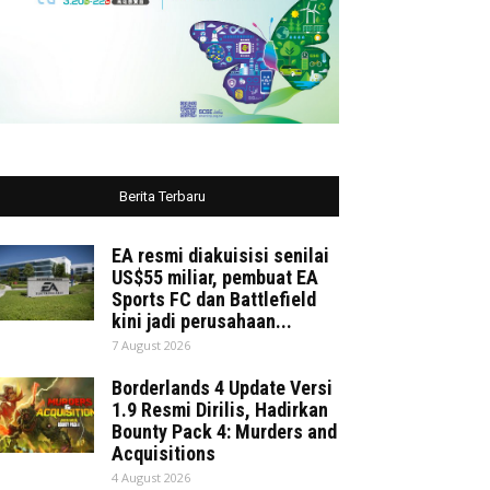
Berita Terbaru
EA resmi diakuisisi senilai
US$55 miliar, pembuat EA
Sports FC dan Battlefield
kini jadi perusahaan...
7 August 2026
Borderlands 4 Update Versi
1.9 Resmi Dirilis, Hadirkan
Bounty Pack 4: Murders and
Acquisitions
4 August 2026