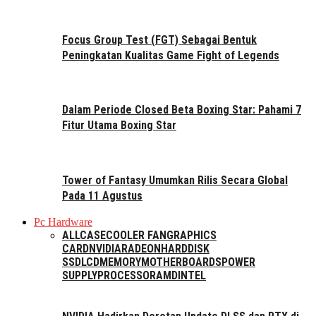
Focus Group Test (FGT) Sebagai Bentuk
Peningkatan Kualitas Game Fight of Legends
Dalam Periode Closed Beta Boxing Star: Pahami 7
Fitur Utama Boxing Star
Tower of Fantasy Umumkan Rilis Secara Global
Pada 11 Agustus
Pc Hardware
ALL
CASE
COOLER FAN
GRAPHICS
CARD
NVIDIA
RADEON
HARDDISK
SSD
LCD
MEMORY
MOTHERBOARDS
POWER
SUPPLY
PROCESSOR
AMD
INTEL