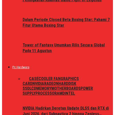
Dalam Periode Closed Beta Boxing Star: Pahami 7
Fitur Utama Boxing Star
Tower of Fantasy Umumkan Rilis Secara Global
Pada 11 Agustus
Pc Hardware
ALL
CASE
COOLER FAN
GRAPHICS
CARD
NVIDIA
RADEON
HARDDISK
SSD
LCD
MEMORY
MOTHERBOARDS
POWER
SUPPLY
PROCESSOR
AMD
INTEL
NVIDIA Hadirkan Deretan Update DLSS dan RTX di
Juni 2026, dari Subnautica 2 hingga Zenless…