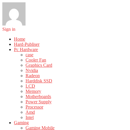
Sign in
Home
Hard-Publiser
Pc Hardware
case
Cooler Fan
Graphics Card
Nvidia
Radeon
Harddisk SSD
LCD
Memory
Motherboards
Power Supply
Processor
Amd
Intel
Gaming
Gaming Mobile