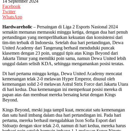
14 September 2024
Facebook
Twitter
WhatsApp
Hardwareholic
– Persaingan di Liga 2 Esports Nasional 2024
semakin memanas memasuki minggu ketiga, dengan dua hari penuh
pertandingan yang memperlihatkan kekuatan dan konsistensi dari
tim-tim terbaik di Indonesia. Setelah dua hari pertandingan, Dewa
United Academy dari Tangerang berhasil menduduki puncak
klasemen dengan 23 poin, unggul tipis atas Kings Beyond dari
Jakarta Timur yang memiliki poin sama, namun Dewa United lebih
unggul dalam selisih KDA, sehingga mengamankan posisi teratas.
Di hari pertama minggu ketiga, Dewa United Academy mencatat
kemenangan telak 2-0 melawan Hyper Emperor, disusul oleh
kemenangan solid 2-0 melawan Astral Strix Force dari Jakarta Utara
di hari kedua. Dua kemenangan ini memperkuat posisi mereka di
papan atas dan membuat mereka bersaing ketat dengan Kings
Beyond.
Kings Beyond, meski juga tampil kuat, mencatat satu kemenangan
dan satu hasil imbang dalam dua hari pertandingan ini. Pada hari
pertama, mereka berhasil mengalahkan Ixon Sofia Esport dari
Sidoarjo dengan skor telak 2-0, namun di hari kedua, mereka harus
berbagi poin setelah bermain imbang 1-1 melawan Super Ninety