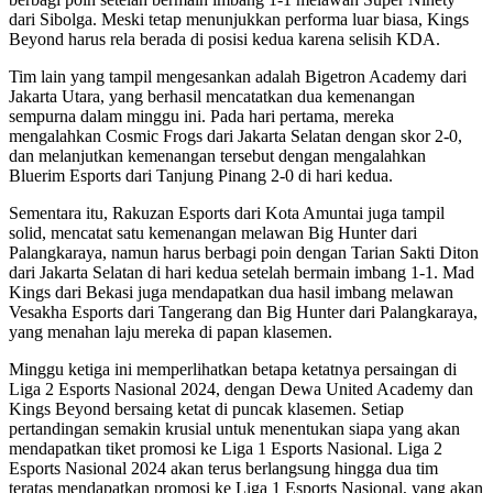
dari Sibolga. Meski tetap menunjukkan performa luar biasa, Kings
Beyond harus rela berada di posisi kedua karena selisih KDA.
Tim lain yang tampil mengesankan adalah Bigetron Academy dari
Jakarta Utara, yang berhasil mencatatkan dua kemenangan
sempurna dalam minggu ini. Pada hari pertama, mereka
mengalahkan Cosmic Frogs dari Jakarta Selatan dengan skor 2-0,
dan melanjutkan kemenangan tersebut dengan mengalahkan
Bluerim Esports dari Tanjung Pinang 2-0 di hari kedua.
Sementara itu, Rakuzan Esports dari Kota Amuntai juga tampil
solid, mencatat satu kemenangan melawan Big Hunter dari
Palangkaraya, namun harus berbagi poin dengan Tarian Sakti Diton
dari Jakarta Selatan di hari kedua setelah bermain imbang 1-1. Mad
Kings dari Bekasi juga mendapatkan dua hasil imbang melawan
Vesakha Esports dari Tangerang dan Big Hunter dari Palangkaraya,
yang menahan laju mereka di papan klasemen.
Minggu ketiga ini memperlihatkan betapa ketatnya persaingan di
Liga 2 Esports Nasional 2024, dengan Dewa United Academy dan
Kings Beyond bersaing ketat di puncak klasemen. Setiap
pertandingan semakin krusial untuk menentukan siapa yang akan
mendapatkan tiket promosi ke Liga 1 Esports Nasional. Liga 2
Esports Nasional 2024 akan terus berlangsung hingga dua tim
teratas mendapatkan promosi ke Liga 1 Esports Nasional, yang akan