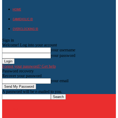
HOME
GAMEHOLIC.ID
OVERCLOCKING ID
Sign in
Welcome! Log into your account
your username
your password
Forgot your password? Get help
Password recovery
Recover your password
your email
A password will be e-mailed to you.
HardwareHolic.com