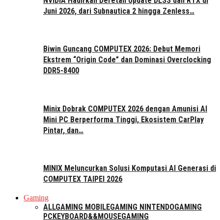
NVIDIA Hadirkan Deretan Update DLSS dan RTX di
Juni 2026, dari Subnautica 2 hingga Zenless…
Biwin Guncang COMPUTEX 2026: Debut Memori
Ekstrem “Origin Code” dan Dominasi Overclocking
DDR5-8400
Minix Dobrak COMPUTEX 2026 dengan Amunisi AI
Mini PC Berperforma Tinggi, Ekosistem CarPlay
Pintar, dan…
MINIX Meluncurkan Solusi Komputasi AI Generasi di
COMPUTEX TAIPEI 2026
Gaming
ALL
GAMING MOBILE
GAMING NINTENDO
GAMING
PC
KEYBOARD&&MOUSE
GAMING