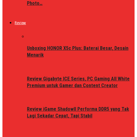
Photo…
Review
Unboxing HONOR X5c Plus: Baterai Besar, Desain
Menarik
Review Gigabyte ICE Series, PC Gaming All White
Premium untuk Gamer dan Content Creator
Review iGame ShadowII Performa DDR5 yang Tak
Lagi Sekadar Cepat, Tapi Stabil