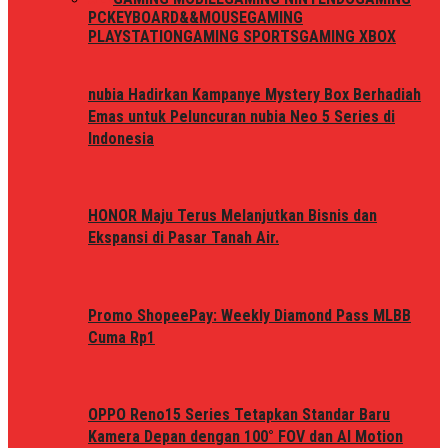
PC
KEYBOARD&&MOUSE
GAMING
PLAYSTATION
GAMING SPORTS
GAMING XBOX
nubia Hadirkan Kampanye Mystery Box Berhadiah
Emas untuk Peluncuran nubia Neo 5 Series di
Indonesia
HONOR Maju Terus Melanjutkan Bisnis dan
Ekspansi di Pasar Tanah Air.
Promo ShopeePay: Weekly Diamond Pass MLBB
Cuma Rp1
OPPO Reno15 Series Tetapkan Standar Baru
Kamera Depan dengan 100° FOV dan AI Motion