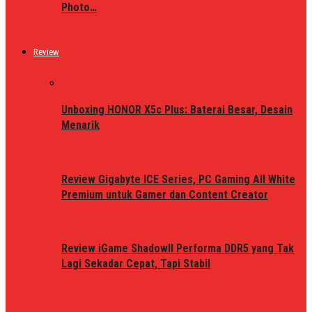
Photo…
Review
Unboxing HONOR X5c Plus: Baterai Besar, Desain
Menarik
Review Gigabyte ICE Series, PC Gaming All White
Premium untuk Gamer dan Content Creator
Review iGame ShadowII Performa DDR5 yang Tak
Lagi Sekadar Cepat, Tapi Stabil