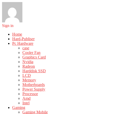
Sign in
Home
Hard-Publiser
Pc Hardware
case
Cooler Fan
Graphics Card
Nvidia
Radeon
Harddisk SSD
LCD
Memory
Motherboards
Power Supply
Processor
Amd
Intel
Gaming
Gaming Mobile