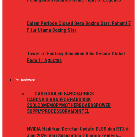
Dalam Periode Closed Beta Boxing Star: Pahami 7
Fitur Utama Boxing Star
Tower of Fantasy Umumkan Rilis Secara Global
Pada 11 Agustus
Pc Hardware
ALL
CASE
COOLER FAN
GRAPHICS
CARD
NVIDIA
RADEON
HARDDISK
SSD
LCD
MEMORY
MOTHERBOARDS
POWER
SUPPLY
PROCESSOR
AMD
INTEL
NVIDIA Hadirkan Deretan Update DLSS dan RTX di
Juni 2026, dari Subnautica 2 hingga Zenless…