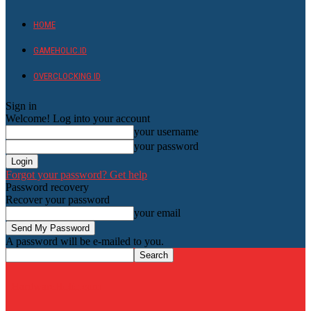
HOME
GAMEHOLIC.ID
OVERCLOCKING ID
Sign in
Welcome! Log into your account
your username
your password
Forgot your password? Get help
Password recovery
Recover your password
your email
A password will be e-mailed to you.
HardwareHolic.com