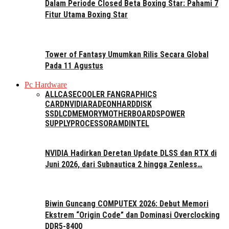
Dalam Periode Closed Beta Boxing Star: Pahami 7
Fitur Utama Boxing Star
Tower of Fantasy Umumkan Rilis Secara Global
Pada 11 Agustus
Pc Hardware
ALL
CASE
COOLER FAN
GRAPHICS
CARD
NVIDIA
RADEON
HARDDISK
SSD
LCD
MEMORY
MOTHERBOARDS
POWER
SUPPLY
PROCESSOR
AMD
INTEL
NVIDIA Hadirkan Deretan Update DLSS dan RTX di
Juni 2026, dari Subnautica 2 hingga Zenless…
Biwin Guncang COMPUTEX 2026: Debut Memori
Ekstrem “Origin Code” dan Dominasi Overclocking
DDR5-8400