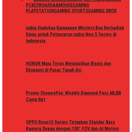
PC
KEYBOARD&&MOUSE
GAMING
PLAYSTATION
GAMING SPORTS
GAMING XBOX
nubia Hadirkan Kampanye Mystery Box Berhadiah
Emas untuk Peluncuran nubia Neo 5 Series di
Indonesia
HONOR Maju Terus Melanjutkan Bisnis dan
Ekspansi di Pasar Tanah Air.
Promo ShopeePay: Weekly Diamond Pass MLBB
Cuma Rp1
OPPO Reno15 Series Tetapkan Standar Baru
Kamera Depan dengan 100° FOV dan AI Motion