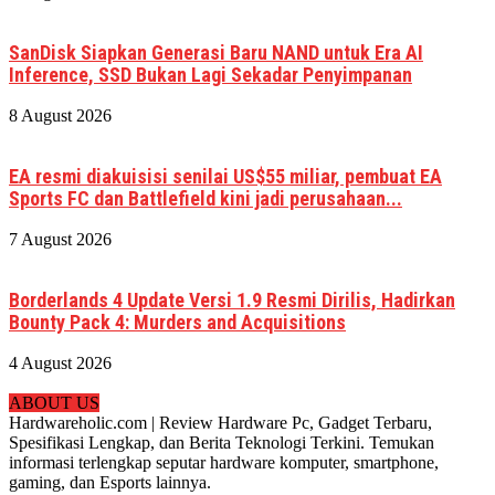
SanDisk Siapkan Generasi Baru NAND untuk Era AI
Inference, SSD Bukan Lagi Sekadar Penyimpanan
8 August 2026
EA resmi diakuisisi senilai US$55 miliar, pembuat EA
Sports FC dan Battlefield kini jadi perusahaan...
7 August 2026
Borderlands 4 Update Versi 1.9 Resmi Dirilis, Hadirkan
Bounty Pack 4: Murders and Acquisitions
4 August 2026
ABOUT US
Hardwareholic.com | Review Hardware Pc, Gadget Terbaru,
Spesifikasi Lengkap, dan Berita Teknologi Terkini. Temukan
informasi terlengkap seputar hardware komputer, smartphone,
gaming, dan Esports lainnya.