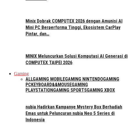
Minix Dobrak COMPUTEX 2026 dengan Amunisi AI
Mini PC Berperforma Tinggi, Ekosistem CarPlay
Pintar, dan…
MINIX Meluncurkan Solusi Komputasi AI Generasi di
COMPUTEX TAIPEI 2026
Gaming
ALL
GAMING MOBILE
GAMING NINTENDO
GAMING
PC
KEYBOARD&&MOUSE
GAMING
PLAYSTATION
GAMING SPORTS
GAMING XBOX
nubia Hadirkan Kampanye Mystery Box Berhadiah
Emas untuk Peluncuran nubia Neo 5 Series di
Indonesia