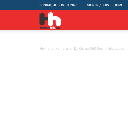
SUNDAY, AUGUST 9, 2026
SIGN IN / JOIN
HOME
HardwareHolic.com
Home
Kamera
DJI Osmo 360 Resmi Diluncurkan,