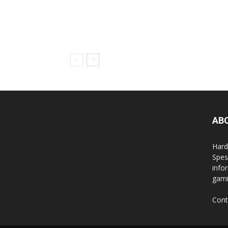
AB
Hard
Spes
info
gami
Cont