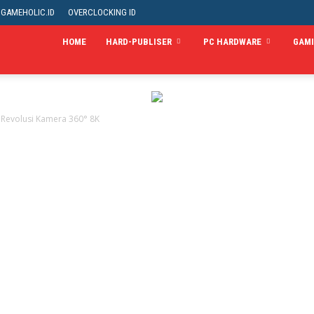
GAMEHOLIC.ID
OVERCLOCKING ID
HOME
HARD-PUBLISER
PC HARDWARE
GAM
 Revolusi Kamera 360° 8K