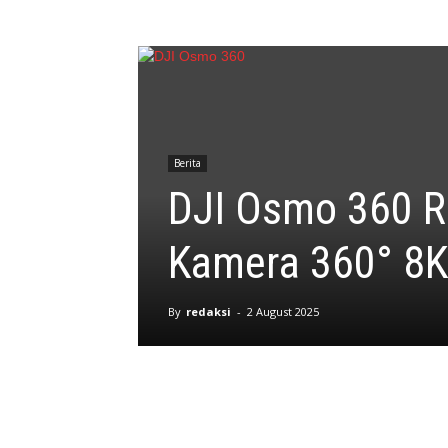
Berita
DJI Osmo 360 Re
Kamera 360° 8K
By
redaksi
-
2 August 2025