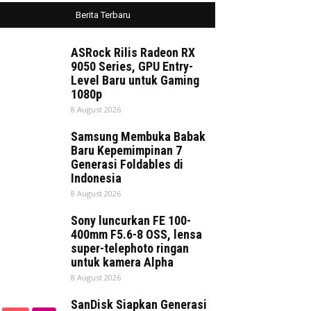
Berita Terbaru
ASRock Rilis Radeon RX
9050 Series, GPU Entry-
Level Baru untuk Gaming
1080p
8 August 2026
Samsung Membuka Babak
Baru Kepemimpinan 7
Generasi Foldables di
Indonesia
8 August 2026
Sony luncurkan FE 100-
400mm F5.6-8 OSS, lensa
super-telephoto ringan
untuk kamera Alpha
8 August 2026
SanDisk Siapkan Generasi