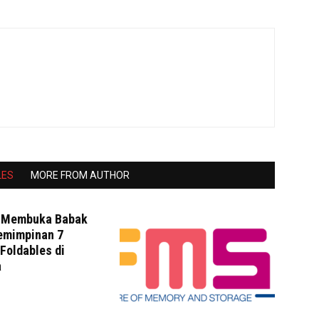
LES
MORE FROM AUTHOR
 Membuka Babak
emimpinan 7
Foldables di
a