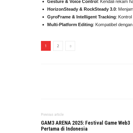
Gesture & Voice Control
: Kendali rekam h
HorizonSteady & RockSteady 3.0
: Menjam
GyroFrame & Intelligent Tracking
: Kontro
Multi-Platform Editing
: Kompatibel dengan
1
2
Facebook
Twitter
Previous article
GAM3 ARENA 2025: Festival Game Web3
Pertama di Indonesia