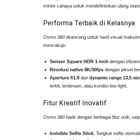
minim cahaya untuk mendefinisikan ulang stan
Performa Terbaik di Kelasnya
Osmo 360 dirancang untuk hasil visual maksima
mencakup:
Sensor Square HDR 1-inch
dengan efisiens
Resolusi native 8K/30fps
dengan piksel bes
Aperture f/1.9
dan
dynamic range 13,5 st
terbit, terbenam, atau kondisi low-light.
Fitur Kreatif Inovatif
Osmo 360 hadir dengan berbagai fitur unik, sepe
Invisible Selfie Stick
: Tongkat selfie otoma