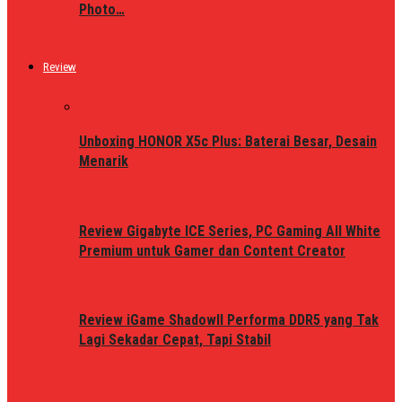
Photo…
Review
Unboxing HONOR X5c Plus: Baterai Besar, Desain
Menarik
Review Gigabyte ICE Series, PC Gaming All White
Premium untuk Gamer dan Content Creator
Review iGame ShadowII Performa DDR5 yang Tak
Lagi Sekadar Cepat, Tapi Stabil