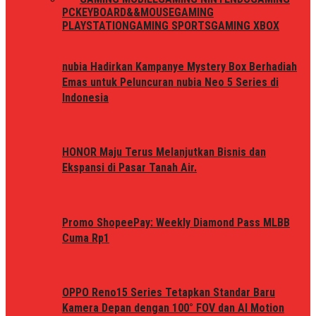
PC
KEYBOARD&&MOUSE
GAMING
PLAYSTATION
GAMING SPORTS
GAMING XBOX
nubia Hadirkan Kampanye Mystery Box Berhadiah
Emas untuk Peluncuran nubia Neo 5 Series di
Indonesia
HONOR Maju Terus Melanjutkan Bisnis dan
Ekspansi di Pasar Tanah Air.
Promo ShopeePay: Weekly Diamond Pass MLBB
Cuma Rp1
OPPO Reno15 Series Tetapkan Standar Baru
Kamera Depan dengan 100° FOV dan AI Motion