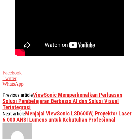
Facebook
Twitter
WhatsApp
ViewSonic Memperkenalkan Perluasan
Previous article
Solusi Pembelajaran Berbasis AI dan Solusi Visual
Terintegrasi
Menjajal ViewSonic LSD600W, Proyektor Laser
Next article
6.000 ANSI Lumens untuk Kebutuhan Profesional