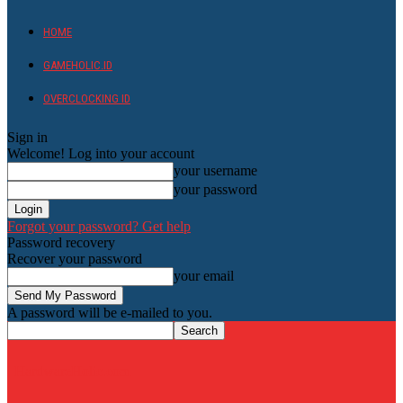
HOME
GAMEHOLIC.ID
OVERCLOCKING ID
Sign in
Welcome! Log into your account
your username
your password
Forgot your password? Get help
Password recovery
Recover your password
your email
A password will be e-mailed to you.
HardwareHolic.com