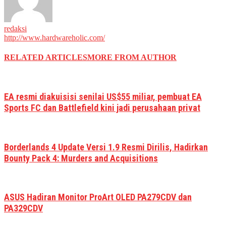
redaksi
http://www.hardwareholic.com/
RELATED ARTICLES
MORE FROM AUTHOR
EA resmi diakuisisi senilai US$55 miliar, pembuat EA
Sports FC dan Battlefield kini jadi perusahaan privat
Borderlands 4 Update Versi 1.9 Resmi Dirilis, Hadirkan
Bounty Pack 4: Murders and Acquisitions
ASUS Hadiran Monitor ProArt OLED PA279CDV dan
PA329CDV