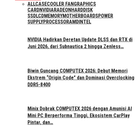
ALL
CASE
COOLER FAN
GRAPHICS
CARD
NVIDIA
RADEON
HARDDISK
SSD
LCD
MEMORY
MOTHERBOARDS
POWER
SUPPLY
PROCESSOR
AMD
INTEL
NVIDIA Hadirkan Deretan Update DLSS dan RTX di
Juni 2026, dari Subnautica 2 hingga Zenless…
Biwin Guncang COMPUTEX 2026: Debut Memori
Ekstrem “Origin Code” dan Dominasi Overclocking
DDR5-8400
Minix Dobrak COMPUTEX 2026 dengan Amunisi AI
Mini PC Berperforma Tinggi, Ekosistem CarPlay
Pintar, dan…