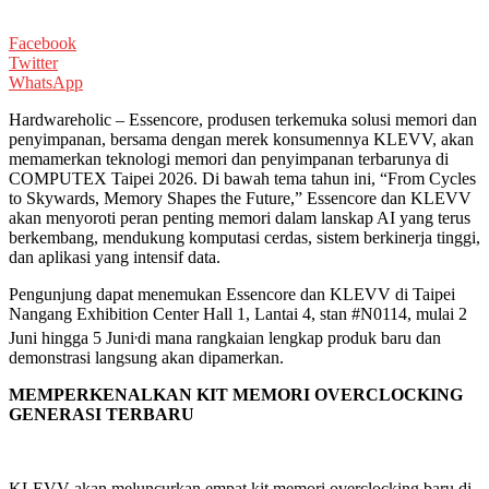
Facebook
Twitter
WhatsApp
Hardwareholic – Essencore, produsen terkemuka solusi memori dan
penyimpanan, bersama dengan merek konsumennya KLEVV, akan
memamerkan teknologi memori dan penyimpanan terbarunya di
COMPUTEX Taipei 2026. Di bawah tema tahun ini, “From Cycles
to Skywards, Memory Shapes the Future,” Essencore dan KLEVV
akan menyoroti peran penting memori dalam lanskap AI yang terus
berkembang, mendukung komputasi cerdas, sistem berkinerja tinggi,
dan aplikasi yang intensif data.
Pengunjung dapat menemukan Essencore dan KLEVV di Taipei
Nangang Exhibition Center Hall 1, Lantai 4, stan #N0114, mulai 2
,
Juni hingga 5 Juni
di mana rangkaian lengkap produk baru dan
demonstrasi langsung akan dipamerkan.
MEMPERKENALKAN KIT MEMORI OVERCLOCKING
GENERASI TERBARU
KLEVV akan meluncurkan empat kit memori overclocking baru di