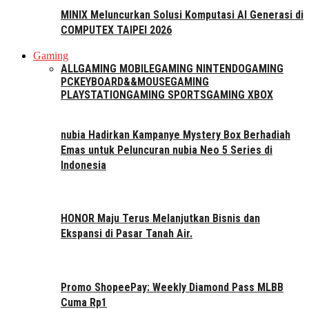
MINIX Meluncurkan Solusi Komputasi AI Generasi di
COMPUTEX TAIPEI 2026
Gaming
ALL
GAMING MOBILE
GAMING NINTENDO
GAMING
PC
KEYBOARD&&MOUSE
GAMING
PLAYSTATION
GAMING SPORTS
GAMING XBOX
nubia Hadirkan Kampanye Mystery Box Berhadiah
Emas untuk Peluncuran nubia Neo 5 Series di
Indonesia
HONOR Maju Terus Melanjutkan Bisnis dan
Ekspansi di Pasar Tanah Air.
Promo ShopeePay: Weekly Diamond Pass MLBB
Cuma Rp1