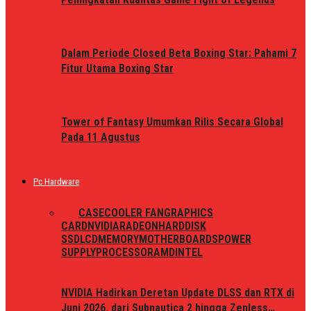
Dalam Periode Closed Beta Boxing Star: Pahami 7
Fitur Utama Boxing Star
Tower of Fantasy Umumkan Rilis Secara Global
Pada 11 Agustus
Pc Hardware
ALL
CASE
COOLER FAN
GRAPHICS
CARD
NVIDIA
RADEON
HARDDISK
SSD
LCD
MEMORY
MOTHERBOARDS
POWER
SUPPLY
PROCESSOR
AMD
INTEL
NVIDIA Hadirkan Deretan Update DLSS dan RTX di
Juni 2026, dari Subnautica 2 hingga Zenless…