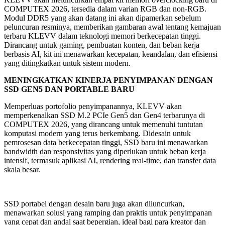
COMPUTEX 2026, tersedia dalam varian RGB dan non-RGB.
Modul DDR5 yang akan datang ini akan dipamerkan sebelum
peluncuran resminya, memberikan gambaran awal tentang kemajuan
terbaru KLEVV dalam teknologi memori berkecepatan tinggi.
Dirancang untuk gaming, pembuatan konten, dan beban kerja
berbasis AI, kit ini menawarkan kecepatan, keandalan, dan efisiensi
yang ditingkatkan untuk sistem modern.
MENINGKATKAN KINERJA PENYIMPANAN DENGAN
SSD GEN5 DAN PORTABLE BARU
Memperluas portofolio penyimpanannya, KLEVV akan
memperkenalkan SSD M.2 PCIe Gen5 dan Gen4 terbarunya di
COMPUTEX 2026, yang dirancang untuk memenuhi tuntutan
komputasi modern yang terus berkembang. Didesain untuk
pemrosesan data berkecepatan tinggi, SSD baru ini menawarkan
bandwidth dan responsivitas yang diperlukan untuk beban kerja
intensif, termasuk aplikasi AI, rendering real-time, dan transfer data
skala besar.
SSD portabel dengan desain baru juga akan diluncurkan,
menawarkan solusi yang ramping dan praktis untuk penyimpanan
yang cepat dan andal saat bepergian, ideal bagi para kreator dan