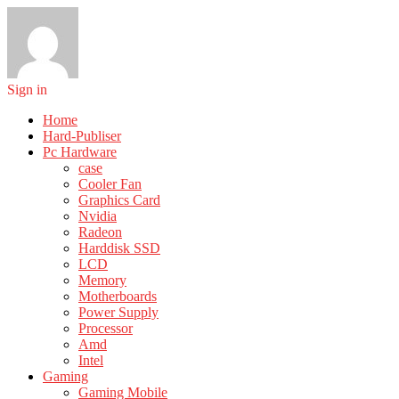
Sign in
Home
Hard-Publiser
Pc Hardware
case
Cooler Fan
Graphics Card
Nvidia
Radeon
Harddisk SSD
LCD
Memory
Motherboards
Power Supply
Processor
Amd
Intel
Gaming
Gaming Mobile