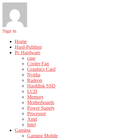
Sign in
Home
Hard-Publiser
Pc Hardware
case
Cooler Fan
Graphics Card
Nvidia
Radeon
Harddisk SSD
LCD
Memory
Motherboards
Power Supply
Processor
Amd
Intel
Gaming
Gaming Mobile