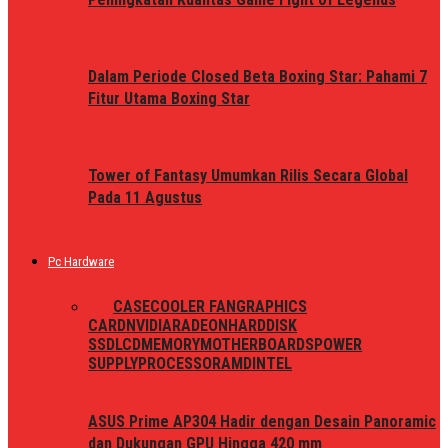
Dalam Periode Closed Beta Boxing Star: Pahami 7
Fitur Utama Boxing Star
Tower of Fantasy Umumkan Rilis Secara Global
Pada 11 Agustus
Pc Hardware
ALL
CASE
COOLER FAN
GRAPHICS
CARD
NVIDIA
RADEON
HARDDISK
SSD
LCD
MEMORY
MOTHERBOARDS
POWER
SUPPLY
PROCESSOR
AMD
INTEL
ASUS Prime AP304 Hadir dengan Desain Panoramic
dan Dukungan GPU Hingga 420 mm