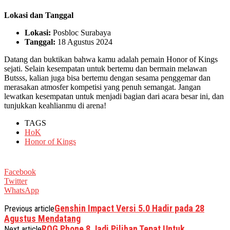
Lokasi dan Tanggal
Lokasi:
Posbloc Surabaya
Tanggal:
18 Agustus 2024
Datang dan buktikan bahwa kamu adalah pemain Honor of Kings
sejati. Selain kesempatan untuk bertemu dan bermain melawan
Butsss, kalian juga bisa bertemu dengan sesama penggemar dan
merasakan atmosfer kompetisi yang penuh semangat. Jangan
lewatkan kesempatan untuk menjadi bagian dari acara besar ini, dan
tunjukkan keahlianmu di arena!
TAGS
HoK
Honor of Kings
Facebook
Twitter
WhatsApp
Genshin Impact Versi 5.0 Hadir pada 28
Previous article
Agustus Mendatang
ROG Phone 8 Jadi Pilihan Tepat Untuk
Next article