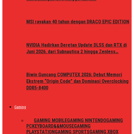
MSI rayakan 40 tahun dengan DRACO EPIC EDITION
NVIDIA Hadirkan Deretan Update DLSS dan RTX di
Juni 2026, dari Subnautica 2 hingga Zenless…
Biwin Guncang COMPUTEX 2026: Debut Memori
Ekstrem “Origin Code” dan Dominasi Overclocking
DDR5-8400
Gaming
ALL
GAMING MOBILE
GAMING NINTENDO
GAMING
PC
KEYBOARD&&MOUSE
GAMING
PLAYSTATION
GAMING SPORTS
GAMING XBOX