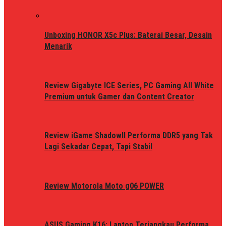
Unboxing HONOR X5c Plus: Baterai Besar, Desain
Menarik
Review Gigabyte ICE Series, PC Gaming All White
Premium untuk Gamer dan Content Creator
Review iGame ShadowII Performa DDR5 yang Tak
Lagi Sekadar Cepat, Tapi Stabil
Review Motorola Moto g06 POWER
ASUS Gaming K16: Laptop Terjangkau Performa