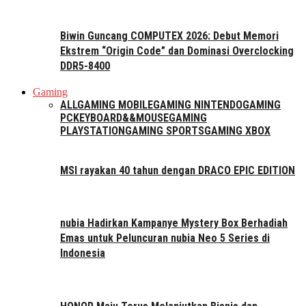
Biwin Guncang COMPUTEX 2026: Debut Memori
Ekstrem “Origin Code” dan Dominasi Overclocking
DDR5-8400
Gaming
ALL
GAMING MOBILE
GAMING NINTENDO
GAMING
PC
KEYBOARD&&MOUSE
GAMING
PLAYSTATION
GAMING SPORTS
GAMING XBOX
MSI rayakan 40 tahun dengan DRACO EPIC EDITION
nubia Hadirkan Kampanye Mystery Box Berhadiah
Emas untuk Peluncuran nubia Neo 5 Series di
Indonesia