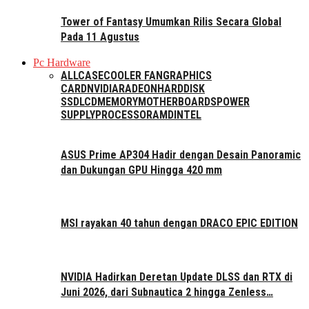
Tower of Fantasy Umumkan Rilis Secara Global
Pada 11 Agustus
Pc Hardware
ALL
CASE
COOLER FAN
GRAPHICS
CARD
NVIDIA
RADEON
HARDDISK
SSD
LCD
MEMORY
MOTHERBOARDS
POWER
SUPPLY
PROCESSOR
AMD
INTEL
ASUS Prime AP304 Hadir dengan Desain Panoramic
dan Dukungan GPU Hingga 420 mm
MSI rayakan 40 tahun dengan DRACO EPIC EDITION
NVIDIA Hadirkan Deretan Update DLSS dan RTX di
Juni 2026, dari Subnautica 2 hingga Zenless…