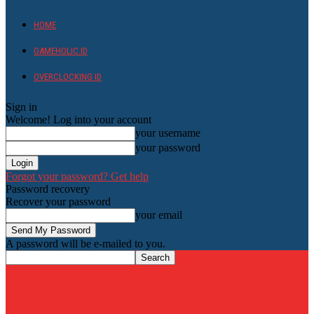
HOME
GAMEHOLIC.ID
OVERCLOCKING ID
Sign in
Welcome! Log into your account
your username
your password
Forgot your password? Get help
Password recovery
Recover your password
your email
A password will be e-mailed to you.
HardwareHolic.com