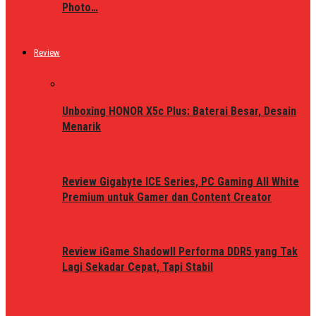
Photo…
Review
Unboxing HONOR X5c Plus: Baterai Besar, Desain
Menarik
Review Gigabyte ICE Series, PC Gaming All White
Premium untuk Gamer dan Content Creator
Review iGame ShadowII Performa DDR5 yang Tak
Lagi Sekadar Cepat, Tapi Stabil