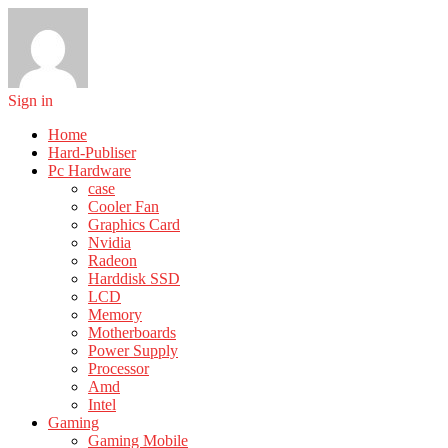
Sign in
Home
Hard-Publiser
Pc Hardware
case
Cooler Fan
Graphics Card
Nvidia
Radeon
Harddisk SSD
LCD
Memory
Motherboards
Power Supply
Processor
Amd
Intel
Gaming
Gaming Mobile