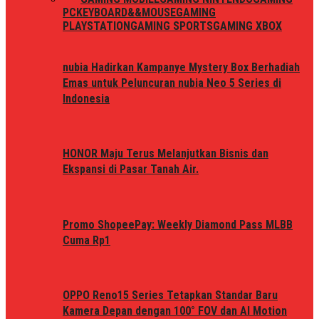
PC
KEYBOARD&&MOUSE
GAMING
PLAYSTATION
GAMING SPORTS
GAMING XBOX
nubia Hadirkan Kampanye Mystery Box Berhadiah
Emas untuk Peluncuran nubia Neo 5 Series di
Indonesia
HONOR Maju Terus Melanjutkan Bisnis dan
Ekspansi di Pasar Tanah Air.
Promo ShopeePay: Weekly Diamond Pass MLBB
Cuma Rp1
OPPO Reno15 Series Tetapkan Standar Baru
Kamera Depan dengan 100° FOV dan AI Motion