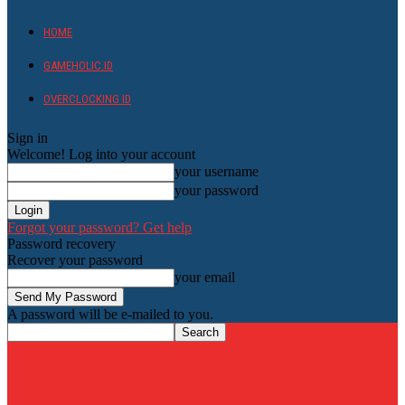
HOME
GAMEHOLIC.ID
OVERCLOCKING ID
Sign in
Welcome! Log into your account
your username
your password
Forgot your password? Get help
Password recovery
Recover your password
your email
A password will be e-mailed to you.
HardwareHolic.com