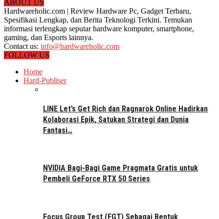
ABOUT US
Hardwareholic.com | Review Hardware Pc, Gadget Terbaru,
Spesifikasi Lengkap, dan Berita Teknologi Terkini. Temukan
informasi terlengkap seputar hardware komputer, smartphone,
gaming, dan Esports lainnya.
Contact us:
info@hardwareholic.com
FOLLOW US
Home
Hard-Publiser
LINE Let’s Get Rich dan Ragnarok Online Hadirkan
Kolaborasi Epik, Satukan Strategi dan Dunia
Fantasi…
NVIDIA Bagi-Bagi Game Pragmata Gratis untuk
Pembeli GeForce RTX 50 Series
Focus Group Test (FGT) Sebagai Bentuk