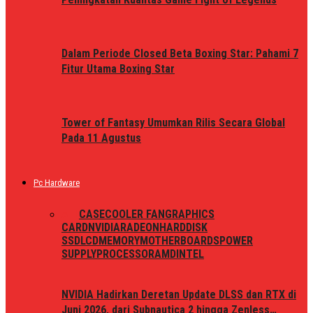
Dalam Periode Closed Beta Boxing Star: Pahami 7
Fitur Utama Boxing Star
Tower of Fantasy Umumkan Rilis Secara Global
Pada 11 Agustus
Pc Hardware
ALL
CASE
COOLER FAN
GRAPHICS
CARD
NVIDIA
RADEON
HARDDISK
SSD
LCD
MEMORY
MOTHERBOARDS
POWER
SUPPLY
PROCESSOR
AMD
INTEL
NVIDIA Hadirkan Deretan Update DLSS dan RTX di
Juni 2026, dari Subnautica 2 hingga Zenless…