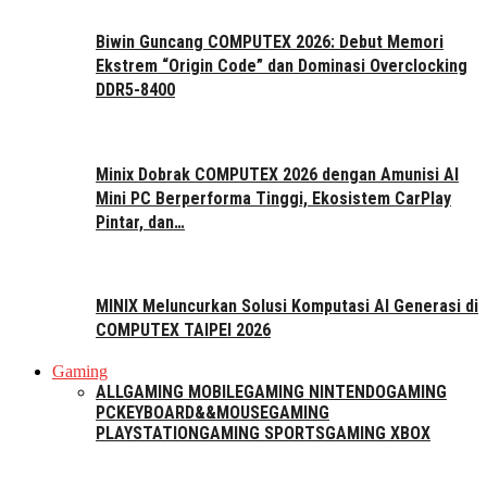
Biwin Guncang COMPUTEX 2026: Debut Memori
Ekstrem “Origin Code” dan Dominasi Overclocking
DDR5-8400
Minix Dobrak COMPUTEX 2026 dengan Amunisi AI
Mini PC Berperforma Tinggi, Ekosistem CarPlay
Pintar, dan…
MINIX Meluncurkan Solusi Komputasi AI Generasi di
COMPUTEX TAIPEI 2026
Gaming
ALL
GAMING MOBILE
GAMING NINTENDO
GAMING
PC
KEYBOARD&&MOUSE
GAMING
PLAYSTATION
GAMING SPORTS
GAMING XBOX