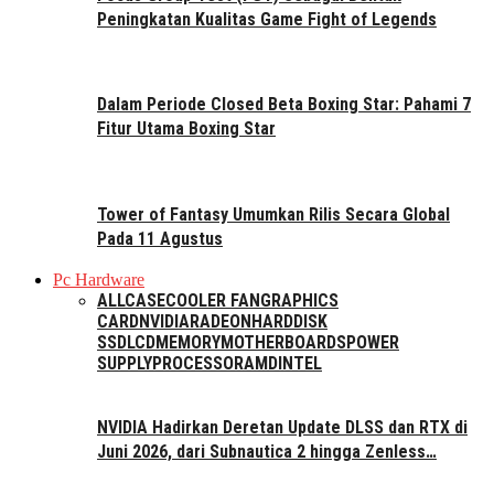
Peningkatan Kualitas Game Fight of Legends
Dalam Periode Closed Beta Boxing Star: Pahami 7
Fitur Utama Boxing Star
Tower of Fantasy Umumkan Rilis Secara Global
Pada 11 Agustus
Pc Hardware
ALL
CASE
COOLER FAN
GRAPHICS
CARD
NVIDIA
RADEON
HARDDISK
SSD
LCD
MEMORY
MOTHERBOARDS
POWER
SUPPLY
PROCESSOR
AMD
INTEL
NVIDIA Hadirkan Deretan Update DLSS dan RTX di
Juni 2026, dari Subnautica 2 hingga Zenless…