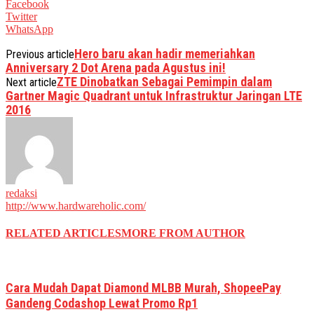
Facebook
Twitter
WhatsApp
Hero baru akan hadir memeriahkan
Previous article
Anniversary 2 Dot Arena pada Agustus ini!
ZTE Dinobatkan Sebagai Pemimpin dalam
Next article
Gartner Magic Quadrant untuk Infrastruktur Jaringan LTE
2016
redaksi
http://www.hardwareholic.com/
RELATED ARTICLES
MORE FROM AUTHOR
Cara Mudah Dapat Diamond MLBB Murah, ShopeePay
Gandeng Codashop Lewat Promo Rp1