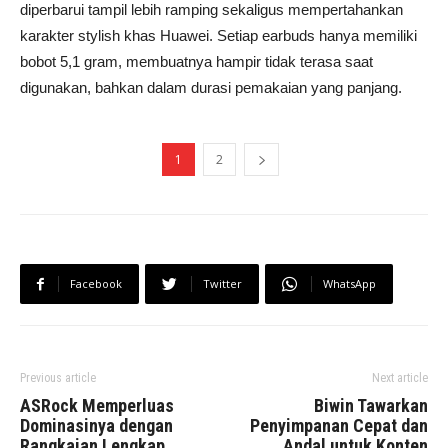
diperbarui tampil lebih ramping sekaligus mempertahankan
karakter stylish khas Huawei. Setiap earbuds hanya memiliki
bobot 5,1 gram, membuatnya hampir tidak terasa saat
digunakan, bahkan dalam durasi pemakaian yang panjang.
1
2
Facebook
Twitter
WhatsApp
Previous article
Next article
ASRock Memperluas
Biwin Tawarkan
Dominasinya dengan
Penyimpanan Cepat dan
Rangkaian Lengkap
Andal untuk Konten