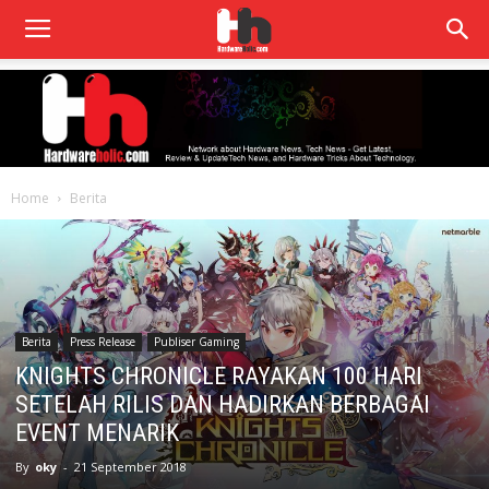
Home
Berita
Berita
Press Release
Publiser Gaming
KNIGHTS CHRONICLE RAYAKAN 100 HARI
SETELAH RILIS DAN HADIRKAN BERBAGAI
EVENT MENARIK
By
oky
-
21 September 2018