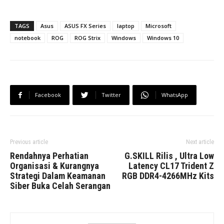
TAGS
Asus
ASUS FX Series
laptop
Microsoft
notebook
ROG
ROG Strix
Windows
Windows 10
Facebook
Twitter
WhatsApp
Previous article
Next article
Rendahnya Perhatian
G.SKILL Rilis , Ultra Low
Organisasi & Kurangnya
Latency CL17 Trident Z
Strategi Dalam Keamanan
RGB DDR4-4266MHz Kits
Siber Buka Celah Serangan