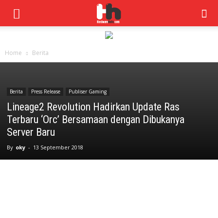
Home
Berita
Berita
Press Release
Publiser Gaming
Lineage2 Revolution Hadirkan Update Ras
Terbaru ‘Orc’ Bersamaan dengan Dibukanya
Server Baru
By
oky
-
13 September 2018