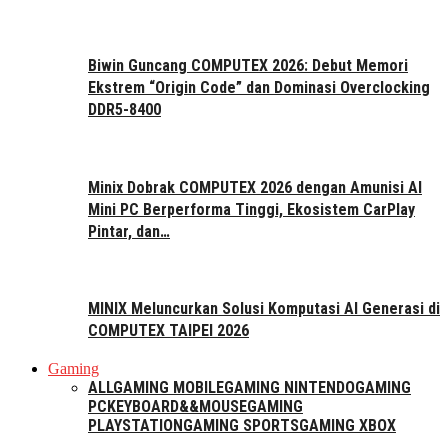
Biwin Guncang COMPUTEX 2026: Debut Memori
Ekstrem “Origin Code” dan Dominasi Overclocking
DDR5-8400
Minix Dobrak COMPUTEX 2026 dengan Amunisi AI
Mini PC Berperforma Tinggi, Ekosistem CarPlay
Pintar, dan…
MINIX Meluncurkan Solusi Komputasi AI Generasi di
COMPUTEX TAIPEI 2026
Gaming
ALL
GAMING MOBILE
GAMING NINTENDO
GAMING
PC
KEYBOARD&&MOUSE
GAMING
PLAYSTATION
GAMING SPORTS
GAMING XBOX