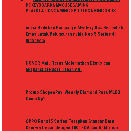
PC
KEYBOARD&&MOUSE
GAMING
PLAYSTATION
GAMING SPORTS
GAMING XBOX
nubia Hadirkan Kampanye Mystery Box Berhadiah
Emas untuk Peluncuran nubia Neo 5 Series di
Indonesia
HONOR Maju Terus Melanjutkan Bisnis dan
Ekspansi di Pasar Tanah Air.
Promo ShopeePay: Weekly Diamond Pass MLBB
Cuma Rp1
OPPO Reno15 Series Tetapkan Standar Baru
Kamera Depan dengan 100° FOV dan AI Motion