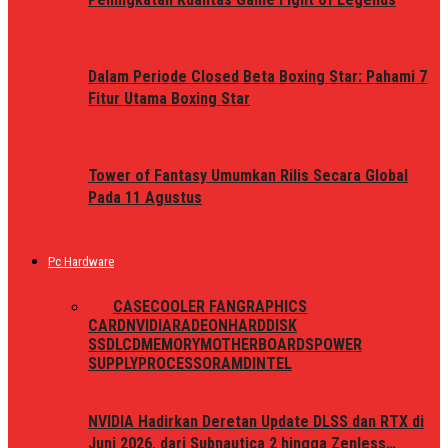
Dalam Periode Closed Beta Boxing Star: Pahami 7
Fitur Utama Boxing Star
Tower of Fantasy Umumkan Rilis Secara Global
Pada 11 Agustus
Pc Hardware
ALL
CASE
COOLER FAN
GRAPHICS
CARD
NVIDIA
RADEON
HARDDISK
SSD
LCD
MEMORY
MOTHERBOARDS
POWER
SUPPLY
PROCESSOR
AMD
INTEL
NVIDIA Hadirkan Deretan Update DLSS dan RTX di
Juni 2026, dari Subnautica 2 hingga Zenless…