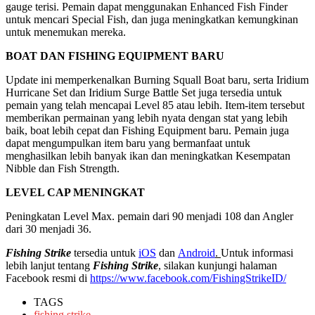
gauge terisi. Pemain dapat menggunakan Enhanced Fish Finder
untuk mencari Special Fish, dan juga meningkatkan kemungkinan
untuk menemukan mereka.
BOAT DAN FISHING EQUIPMENT BARU
Update ini memperkenalkan Burning Squall Boat baru, serta Iridium
Hurricane Set dan Iridium Surge Battle Set juga tersedia untuk
pemain yang telah mencapai Level 85 atau lebih. Item-item tersebut
memberikan permainan yang lebih nyata dengan stat yang lebih
baik, boat lebih cepat dan Fishing Equipment baru. Pemain juga
dapat mengumpulkan item baru yang bermanfaat untuk
menghasilkan lebih banyak ikan dan meningkatkan Kesempatan
Nibble dan Fish Strength.
LEVEL CAP MENINGKAT
Peningkatan Level Max. pemain dari 90 menjadi 108 dan Angler
dari 30 menjadi 36.
Fishing Strike
tersedia untuk
iOS
dan
Android
.
Untuk informasi
lebih lanjut tentang
Fishing Strike
, silakan kunjungi halaman
Facebook resmi di
https://www.facebook.com/FishingStrikeID/
TAGS
fishing strike