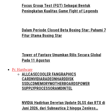
Focus Group Test (FGT) Sebagai Bentuk
Peningkatan Kualitas Game Fight of Legends
Dalam Periode Closed Beta Boxing Star: Pahami 7
Fitur Utama Boxing Star
Tower of Fantasy Umumkan Rilis Secara Global
Pada 11 Agustus
Pc Hardware
ALL
CASE
COOLER FAN
GRAPHICS
CARD
NVIDIA
RADEON
HARDDISK
SSD
LCD
MEMORY
MOTHERBOARDS
POWER
SUPPLY
PROCESSOR
AMD
INTEL
NVIDIA Hadirkan Deretan Update DLSS dan RTX di
Juni 2026, dari Subnautica 2 hingga Zenless…