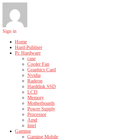
Sign in
Home
Hard-Publiser
Pc Hardware
case
Cooler Fan
Graphics Card
Nvidia
Radeon
Harddisk SSD
LCD
Memory
Motherboards
Power Supply
Processor
Amd
Intel
Gaming
Gaming Mobile