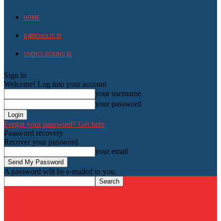
HOME
GAMEHOLIC.ID
OVERCLOCKING ID
Sign in
Welcome! Log into your account
your username
your password
Forgot your password? Get help
Password recovery
Recover your password
your email
A password will be e-mailed to you.
HardwareHolic.com