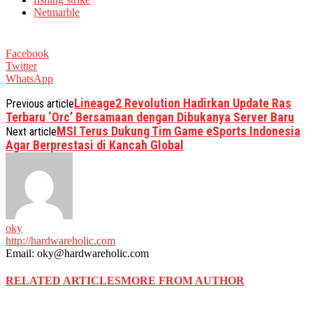
Netmarble
Facebook
Twitter
WhatsApp
Lineage2 Revolution Hadirkan Update Ras
Previous article
Terbaru ‘Orc’ Bersamaan dengan Dibukanya Server Baru
MSI Terus Dukung Tim Game eSports Indonesia
Next article
Agar Berprestasi di Kancah Global
oky
http://hardwareholic.com
Email: oky@hardwareholic.com
RELATED ARTICLES
MORE FROM AUTHOR