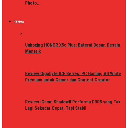
Photo…
Review
Unboxing HONOR X5c Plus: Baterai Besar, Desain
Menarik
Review Gigabyte ICE Series, PC Gaming All White
Premium untuk Gamer dan Content Creator
Review iGame ShadowII Performa DDR5 yang Tak
Lagi Sekadar Cepat, Tapi Stabil