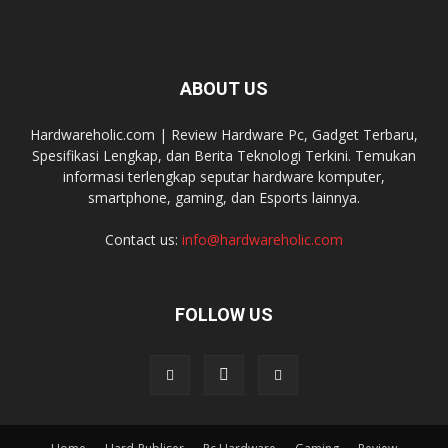
ABOUT US
Hardwareholic.com | Review Hardware Pc, Gadget Terbaru,
Spesifikasi Lengkap, dan Berita Teknologi Terkini. Temukan
informasi terlengkap seputar hardware komputer,
smartphone, gaming, dan Esports lainnya.
Contact us:
info@hardwareholic.com
FOLLOW US