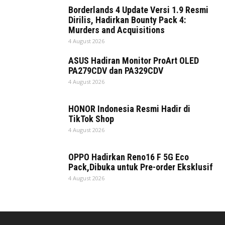
Borderlands 4 Update Versi 1.9 Resmi
Dirilis, Hadirkan Bounty Pack 4:
Murders and Acquisitions
4 August 2026
ASUS Hadiran Monitor ProArt OLED
PA279CDV dan PA329CDV
4 August 2026
HONOR Indonesia Resmi Hadir di
TikTok Shop
4 August 2026
OPPO Hadirkan Reno16 F 5G Eco
Pack,Dibuka untuk Pre-order Eksklusif
4 August 2026