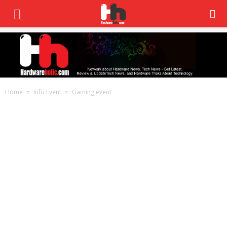
Home
Info Event
Gaming event