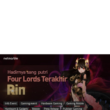
Info Event
Gaming event
Hardware Gaming
Gaming Mobile
Hardware & Gadgets
Mobile
Press Release
Publiser Gaming