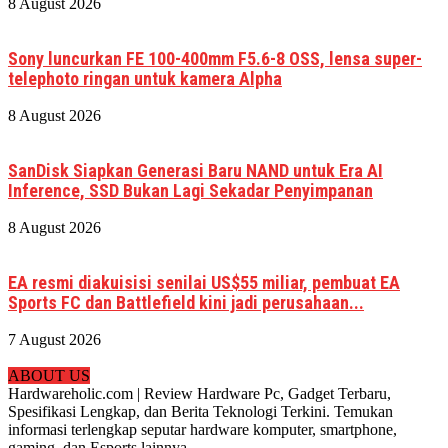
8 August 2026
Sony luncurkan FE 100-400mm F5.6-8 OSS, lensa super-
telephoto ringan untuk kamera Alpha
8 August 2026
SanDisk Siapkan Generasi Baru NAND untuk Era AI
Inference, SSD Bukan Lagi Sekadar Penyimpanan
8 August 2026
EA resmi diakuisisi senilai US$55 miliar, pembuat EA
Sports FC dan Battlefield kini jadi perusahaan...
7 August 2026
ABOUT US
Hardwareholic.com | Review Hardware Pc, Gadget Terbaru,
Spesifikasi Lengkap, dan Berita Teknologi Terkini. Temukan
informasi terlengkap seputar hardware komputer, smartphone,
gaming, dan Esports lainnya.