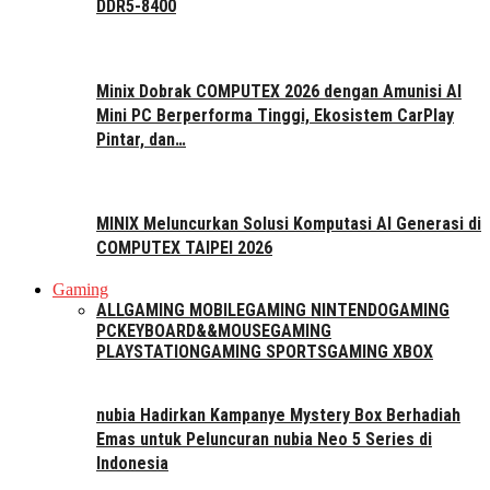
DDR5-8400
Minix Dobrak COMPUTEX 2026 dengan Amunisi AI
Mini PC Berperforma Tinggi, Ekosistem CarPlay
Pintar, dan…
MINIX Meluncurkan Solusi Komputasi AI Generasi di
COMPUTEX TAIPEI 2026
Gaming
ALL
GAMING MOBILE
GAMING NINTENDO
GAMING
PC
KEYBOARD&&MOUSE
GAMING
PLAYSTATION
GAMING SPORTS
GAMING XBOX
nubia Hadirkan Kampanye Mystery Box Berhadiah
Emas untuk Peluncuran nubia Neo 5 Series di
Indonesia