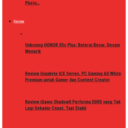
Photo…
Review
Unboxing HONOR X5c Plus: Baterai Besar, Desain
Menarik
Review Gigabyte ICE Series, PC Gaming All White
Premium untuk Gamer dan Content Creator
Review iGame ShadowII Performa DDR5 yang Tak
Lagi Sekadar Cepat, Tapi Stabil