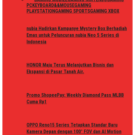
PC
KEYBOARD&&MOUSE
GAMING
PLAYSTATION
GAMING SPORTS
GAMING XBOX
nubia Hadirkan Kampanye Mystery Box Berhadiah
Emas untuk Peluncuran nubia Neo 5 Series di
Indonesia
HONOR Maju Terus Melanjutkan Bisnis dan
Ekspansi di Pasar Tanah Air.
Promo ShopeePay: Weekly Diamond Pass MLBB
Cuma Rp1
OPPO Reno15 Series Tetapkan Standar Baru
Kamera Depan dengan 100° FOV dan AI Motion