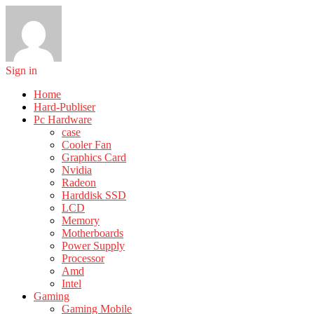
Sign in
Home
Hard-Publiser
Pc Hardware
case
Cooler Fan
Graphics Card
Nvidia
Radeon
Harddisk SSD
LCD
Memory
Motherboards
Power Supply
Processor
Amd
Intel
Gaming
Gaming Mobile