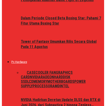
Dalam Periode Closed Beta Boxing Star: Pahami 7
Fitur Utama Boxing Star
Tower of Fantasy Umumkan Rilis Secara Global
Pada 11 Agustus
Pc Hardware
ALL
CASE
COOLER FAN
GRAPHICS
CARD
NVIDIA
RADEON
HARDDISK
SSD
LCD
MEMORY
MOTHERBOARDS
POWER
SUPPLY
PROCESSOR
AMD
INTEL
NVIDIA Hadirkan Deretan Update DLSS dan RTX di
Juni 2026, dari Subnautica 2 hingga Zenless…