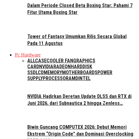
Dalam Periode Closed Beta Boxing Star: Pahami 7
Fitur Utama Boxing Star
Tower of Fantasy Umumkan Rilis Secara Global
Pada 11 Agustus
Pc Hardware
ALL
CASE
COOLER FAN
GRAPHICS
CARD
NVIDIA
RADEON
HARDDISK
SSD
LCD
MEMORY
MOTHERBOARDS
POWER
SUPPLY
PROCESSOR
AMD
INTEL
NVIDIA Hadirkan Deretan Update DLSS dan RTX di
Juni 2026, dari Subnautica 2 hingga Zenless…
Biwin Guncang COMPUTEX 2026: Debut Memori
Ekstrem “Origin Code” dan Dominasi Overclocking