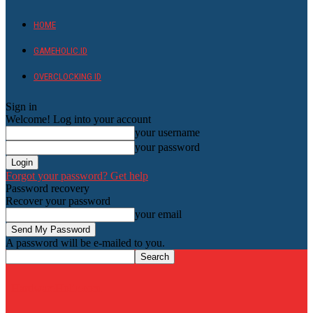
HOME
GAMEHOLIC.ID
OVERCLOCKING ID
Sign in
Welcome! Log into your account
your username
your password
Forgot your password? Get help
Password recovery
Recover your password
your email
A password will be e-mailed to you.
HardwareHolic.com