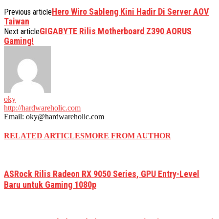
Hero Wiro Sableng Kini Hadir Di Server AOV
Previous article
Taiwan
GIGABYTE Rilis Motherboard Z390 AORUS
Next article
Gaming!
oky
http://hardwareholic.com
Email: oky@hardwareholic.com
RELATED ARTICLES
MORE FROM AUTHOR
ASRock Rilis Radeon RX 9050 Series, GPU Entry-Level
Baru untuk Gaming 1080p