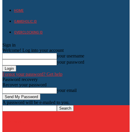
HOME
GAMEHOLIC.ID
OVERCLOCKING ID
Sign in
Welcome! Log into your account
your username
your password
Forgot your password? Get help
Password recovery
Recover your password
your email
A password will be e-mailed to you.
HardwareHolic.com