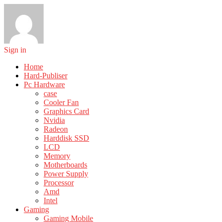
Sign in
Home
Hard-Publiser
Pc Hardware
case
Cooler Fan
Graphics Card
Nvidia
Radeon
Harddisk SSD
LCD
Memory
Motherboards
Power Supply
Processor
Amd
Intel
Gaming
Gaming Mobile