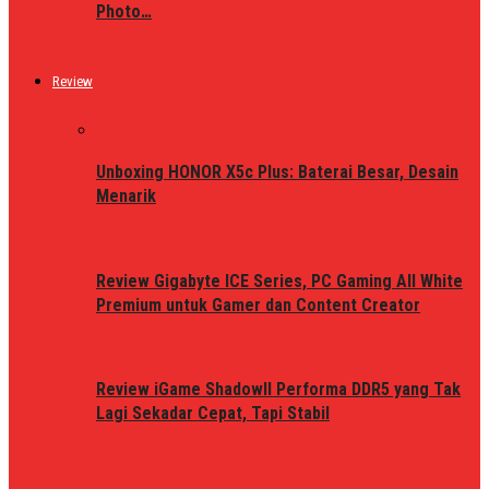
Photo…
Review
Unboxing HONOR X5c Plus: Baterai Besar, Desain
Menarik
Review Gigabyte ICE Series, PC Gaming All White
Premium untuk Gamer dan Content Creator
Review iGame ShadowII Performa DDR5 yang Tak
Lagi Sekadar Cepat, Tapi Stabil