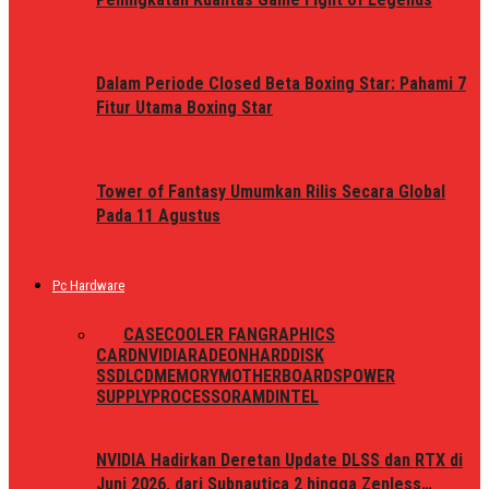
Dalam Periode Closed Beta Boxing Star: Pahami 7
Fitur Utama Boxing Star
Tower of Fantasy Umumkan Rilis Secara Global
Pada 11 Agustus
Pc Hardware
ALL
CASE
COOLER FAN
GRAPHICS
CARD
NVIDIA
RADEON
HARDDISK
SSD
LCD
MEMORY
MOTHERBOARDS
POWER
SUPPLY
PROCESSOR
AMD
INTEL
NVIDIA Hadirkan Deretan Update DLSS dan RTX di
Juni 2026, dari Subnautica 2 hingga Zenless…