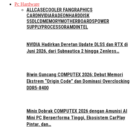
Pc Hardware
ALL
CASE
COOLER FAN
GRAPHICS
CARD
NVIDIA
RADEON
HARDDISK
SSD
LCD
MEMORY
MOTHERBOARDS
POWER
SUPPLY
PROCESSOR
AMD
INTEL
NVIDIA Hadirkan Deretan Update DLSS dan RTX di
Juni 2026, dari Subnautica 2 hingga Zenless…
Biwin Guncang COMPUTEX 2026: Debut Memori
Ekstrem “Origin Code” dan Dominasi Overclocking
DDR5-8400
Minix Dobrak COMPUTEX 2026 dengan Amunisi AI
Mini PC Berperforma Tinggi, Ekosistem CarPlay
Pintar, dan…