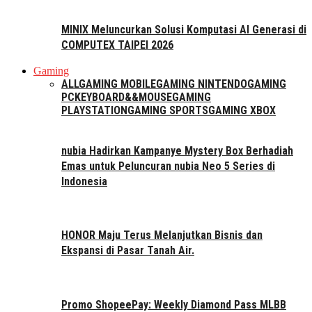
MINIX Meluncurkan Solusi Komputasi AI Generasi di
COMPUTEX TAIPEI 2026
Gaming
ALL
GAMING MOBILE
GAMING NINTENDO
GAMING
PC
KEYBOARD&&MOUSE
GAMING
PLAYSTATION
GAMING SPORTS
GAMING XBOX
nubia Hadirkan Kampanye Mystery Box Berhadiah
Emas untuk Peluncuran nubia Neo 5 Series di
Indonesia
HONOR Maju Terus Melanjutkan Bisnis dan
Ekspansi di Pasar Tanah Air.
Promo ShopeePay: Weekly Diamond Pass MLBB