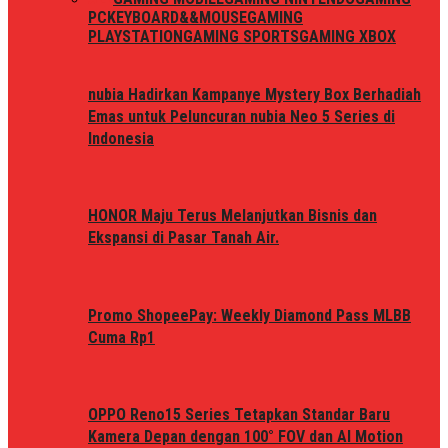
PC
KEYBOARD&&MOUSE
GAMING
PLAYSTATION
GAMING SPORTS
GAMING XBOX
nubia Hadirkan Kampanye Mystery Box Berhadiah
Emas untuk Peluncuran nubia Neo 5 Series di
Indonesia
HONOR Maju Terus Melanjutkan Bisnis dan
Ekspansi di Pasar Tanah Air.
Promo ShopeePay: Weekly Diamond Pass MLBB
Cuma Rp1
OPPO Reno15 Series Tetapkan Standar Baru
Kamera Depan dengan 100° FOV dan AI Motion