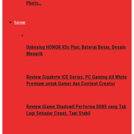
Photo…
Review
Unboxing HONOR X5c Plus: Baterai Besar, Desain
Menarik
Review Gigabyte ICE Series, PC Gaming All White
Premium untuk Gamer dan Content Creator
Review iGame ShadowII Performa DDR5 yang Tak
Lagi Sekadar Cepat, Tapi Stabil