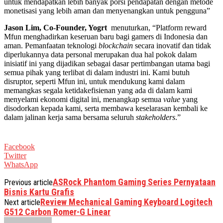
untuk mendapatkan lebih banyak porsi pendapatan dengan metode
monetisasi yang lebih aman dan menyenangkan untuk pengguna”
Jason Lim, Co-Founder, Yogrt
menuturkan, “Platform reward
Mfun menghadirkan keseruan baru bagi gamers di Indonesia dan
aman. Pemanfaatan teknologi
blockchain
secara inovatif dan tidak
diperlukannya data personal merupakan dua hal pokok dalam
inisiatif ini yang dijadikan sebagai dasar pertimbangan utama bagi
semua pihak yang terlibat di dalam industri ini. Kami butuh
disruptor, seperti Mfun ini, untuk mendukung kami dalam
memangkas segala ketidakefisienan yang ada di dalam kami
menyelami ekonomi digital ini, menangkap semua
value
yang
disodorkan kepada kami, serta membawa keselarasan kembali ke
dalam jalinan kerja sama bersama seluruh
stakeholders
.”
Facebook
Twitter
WhatsApp
ASRock Phantom Gaming Series Pernyataan
Previous article
Bisnis Kartu Grafis
Review Mechanical Gaming Keyboard Logitech
Next article
G512 Carbon Romer-G Linear