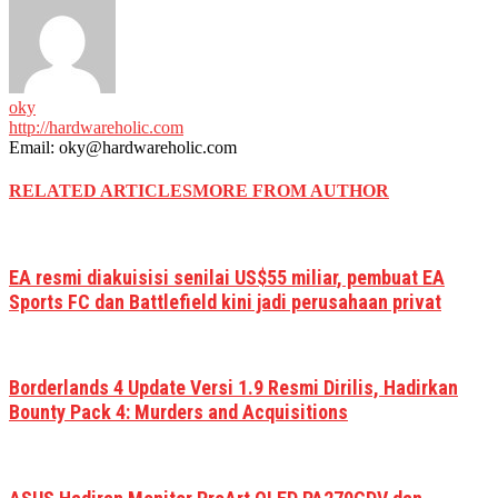
oky
http://hardwareholic.com
Email: oky@hardwareholic.com
RELATED ARTICLES
MORE FROM AUTHOR
EA resmi diakuisisi senilai US$55 miliar, pembuat EA
Sports FC dan Battlefield kini jadi perusahaan privat
Borderlands 4 Update Versi 1.9 Resmi Dirilis, Hadirkan
Bounty Pack 4: Murders and Acquisitions