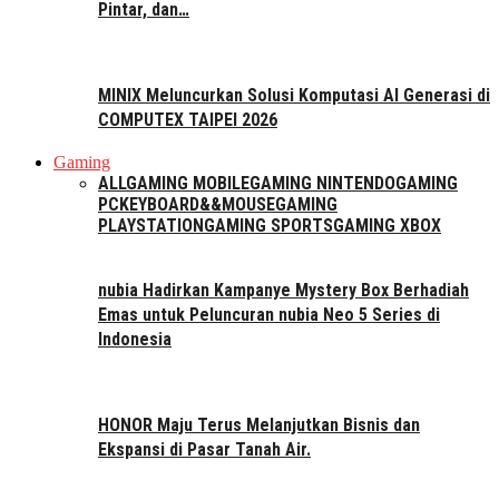
Pintar, dan…
MINIX Meluncurkan Solusi Komputasi AI Generasi di
COMPUTEX TAIPEI 2026
Gaming
ALL
GAMING MOBILE
GAMING NINTENDO
GAMING
PC
KEYBOARD&&MOUSE
GAMING
PLAYSTATION
GAMING SPORTS
GAMING XBOX
nubia Hadirkan Kampanye Mystery Box Berhadiah
Emas untuk Peluncuran nubia Neo 5 Series di
Indonesia
HONOR Maju Terus Melanjutkan Bisnis dan
Ekspansi di Pasar Tanah Air.