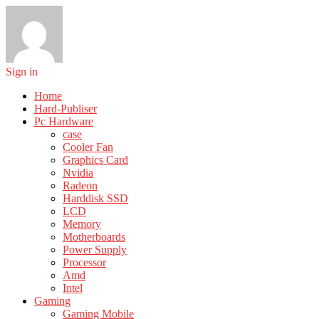
Sign in
Home
Hard-Publiser
Pc Hardware
case
Cooler Fan
Graphics Card
Nvidia
Radeon
Harddisk SSD
LCD
Memory
Motherboards
Power Supply
Processor
Amd
Intel
Gaming
Gaming Mobile