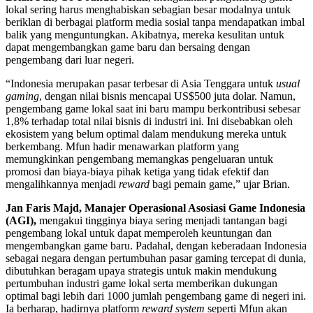
lokal sering harus menghabiskan sebagian besar modalnya untuk
beriklan di berbagai platform media sosial tanpa mendapatkan imbal
balik yang menguntungkan. Akibatnya, mereka kesulitan untuk
dapat mengembangkan game baru dan bersaing dengan
pengembang dari luar negeri.
“Indonesia merupakan pasar terbesar di Asia Tenggara untuk
usual
gaming
, dengan nilai bisnis mencapai US$500 juta dolar. Namun,
pengembang game lokal saat ini baru mampu berkontribusi sebesar
1,8% terhadap total nilai bisnis di industri ini. Ini disebabkan oleh
ekosistem yang belum optimal dalam mendukung mereka untuk
berkembang. Mfun hadir menawarkan platform yang
memungkinkan pengembang memangkas pengeluaran untuk
promosi dan biaya-biaya pihak ketiga yang tidak efektif dan
mengalihkannya menjadi
reward
bagi pemain game,” ujar Brian.
Jan Faris Majd, Manajer Operasional Asosiasi Game Indonesia
(AGI),
mengakui tingginya biaya sering menjadi tantangan bagi
pengembang lokal untuk dapat memperoleh keuntungan dan
mengembangkan game baru. Padahal, dengan keberadaan Indonesia
sebagai negara dengan pertumbuhan pasar gaming tercepat di dunia,
dibutuhkan beragam upaya strategis untuk makin mendukung
pertumbuhan industri game lokal serta memberikan dukungan
optimal bagi lebih dari 1000 jumlah pengembang game di negeri ini.
Ia berharap, hadirnya platform
reward system
seperti Mfun akan