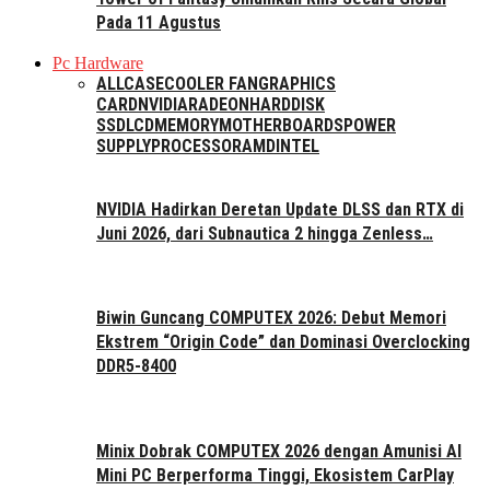
Pada 11 Agustus
Pc Hardware
ALL
CASE
COOLER FAN
GRAPHICS
CARD
NVIDIA
RADEON
HARDDISK
SSD
LCD
MEMORY
MOTHERBOARDS
POWER
SUPPLY
PROCESSOR
AMD
INTEL
NVIDIA Hadirkan Deretan Update DLSS dan RTX di
Juni 2026, dari Subnautica 2 hingga Zenless…
Biwin Guncang COMPUTEX 2026: Debut Memori
Ekstrem “Origin Code” dan Dominasi Overclocking
DDR5-8400
Minix Dobrak COMPUTEX 2026 dengan Amunisi AI
Mini PC Berperforma Tinggi, Ekosistem CarPlay