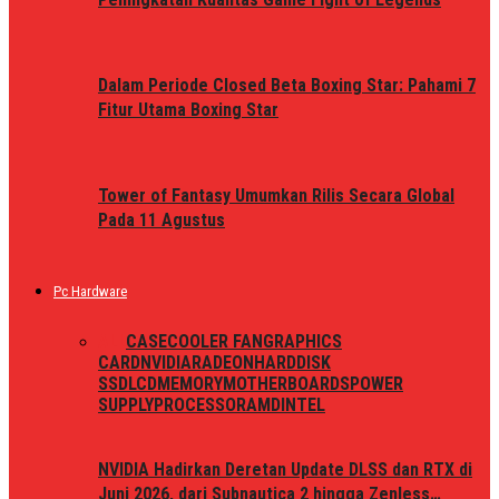
Dalam Periode Closed Beta Boxing Star: Pahami 7
Fitur Utama Boxing Star
Tower of Fantasy Umumkan Rilis Secara Global
Pada 11 Agustus
Pc Hardware
ALL
CASE
COOLER FAN
GRAPHICS
CARD
NVIDIA
RADEON
HARDDISK
SSD
LCD
MEMORY
MOTHERBOARDS
POWER
SUPPLY
PROCESSOR
AMD
INTEL
NVIDIA Hadirkan Deretan Update DLSS dan RTX di
Juni 2026, dari Subnautica 2 hingga Zenless…