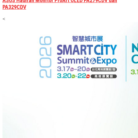
ASUS Hadiran Monitor ProArt OLED PA279CDV dan
PA329CDV
<