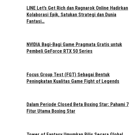
LINE Let’s Get Rich dan Ragnarok Online Hadirkan
Kolaborasi Epik, Satukan Strategi dan Dunia
Fantasi…
NVIDIA Bagi-Bagi Game Pragmata Gratis untuk
Pembeli GeForce RTX 50 Series
Focus Group Test (FGT) Sebagai Bentuk
Peningkatan Kualitas Game Fight of Legends
Dalam Periode Closed Beta Boxing Star: Pahami 7
Fitur Utama Boxing Star
Tower of Fantasy Umumkan Rilis Secara Global