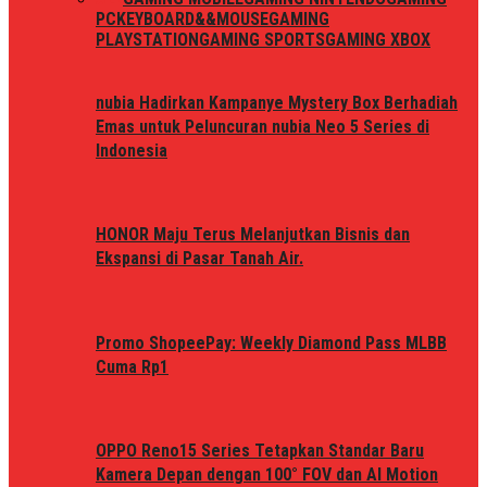
PC
KEYBOARD&&MOUSE
GAMING
PLAYSTATION
GAMING SPORTS
GAMING XBOX
nubia Hadirkan Kampanye Mystery Box Berhadiah
Emas untuk Peluncuran nubia Neo 5 Series di
Indonesia
HONOR Maju Terus Melanjutkan Bisnis dan
Ekspansi di Pasar Tanah Air.
Promo ShopeePay: Weekly Diamond Pass MLBB
Cuma Rp1
OPPO Reno15 Series Tetapkan Standar Baru
Kamera Depan dengan 100° FOV dan AI Motion