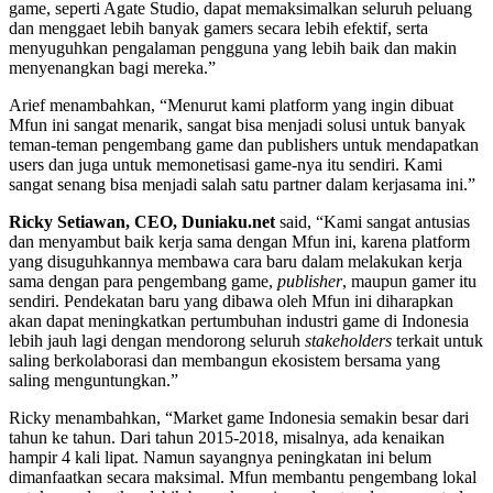
game, seperti Agate Studio, dapat memaksimalkan seluruh peluang
dan menggaet lebih banyak gamers secara lebih efektif, serta
menyuguhkan pengalaman pengguna yang lebih baik dan makin
menyenangkan bagi mereka.”
Arief menambahkan, “Menurut kami platform yang ingin dibuat
Mfun ini sangat menarik, sangat bisa menjadi solusi untuk banyak
teman-teman pengembang game dan publishers untuk mendapatkan
users dan juga untuk memonetisasi game-nya itu sendiri. Kami
sangat senang bisa menjadi salah satu partner dalam kerjasama ini.”
Ricky Setiawan, CEO, Duniaku.net
said, “Kami sangat antusias
dan menyambut baik kerja sama dengan Mfun ini, karena platform
yang disuguhkannya membawa cara baru dalam melakukan kerja
sama dengan para pengembang game,
publisher
, maupun gamer itu
sendiri. Pendekatan baru yang dibawa oleh Mfun ini diharapkan
akan dapat meningkatkan pertumbuhan industri game di Indonesia
lebih jauh lagi dengan mendorong seluruh
stakeholders
terkait untuk
saling berkolaborasi dan membangun ekosistem bersama yang
saling menguntungkan.”
Ricky menambahkan, “Market game Indonesia semakin besar dari
tahun ke tahun. Dari tahun 2015-2018, misalnya, ada kenaikan
hampir 4 kali lipat. Namun sayangnya peningkatan ini belum
dimanfaatkan secara maksimal. Mfun membantu pengembang lokal