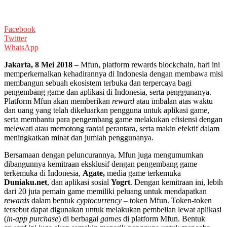
Facebook
Twitter
WhatsApp
Jakarta, 8 Mei 2018
– Mfun, platform rewards blockchain, hari ini
memperkernalkan kehadirannya di Indonesia dengan membawa misi
membangun sebuah ekosistem terbuka dan terpercaya bagi
pengembang game dan aplikasi di Indonesia, serta penggunanya.
Platform Mfun akan memberikan
reward
atau imbalan atas waktu
dan uang yang telah dikeluarkan pengguna untuk aplikasi game,
serta membantu para pengembang game melakukan efisiensi dengan
melewati atau memotong rantai perantara, serta makin efektif dalam
meningkatkan minat dan jumlah penggunanya.
Bersamaan dengan peluncurannya, Mfun juga mengumumkan
dibangunnya kemitraan eksklusif dengan pengembang game
terkemuka di Indonesia,
Agate,
media game terkemuka
Duniaku.net
, dan aplikasi sosial
Yogrt
. Dengan kemitraan ini, lebih
dari 20 juta pemain game memiliki peluang untuk mendapatkan
rewards
dalam bentuk
cyptocurrency
– token Mfun. Token-token
tersebut dapat digunakan untuk melakukan pembelian lewat aplikasi
(
in-app purchase
) di berbagai
games
di platform Mfun. Bentuk