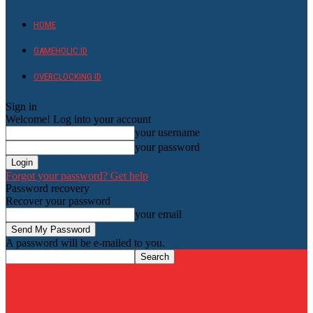
HOME
GAMEHOLIC.ID
OVERCLOCKING ID
Sign in
Welcome! Log into your account
your username
your password
Forgot your password? Get help
Password recovery
Recover your password
your email
A password will be e-mailed to you.
HardwareHolic.com