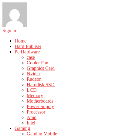
Sign in
Home
Hard-Publiser
Pc Hardware
case
Cooler Fan
Graphics Card
Nvidia
Radeon
Harddisk SSD
LCD
Memory
Motherboards
Power Supply
Processor
Amd
Intel
Gaming
Gaming Mobile