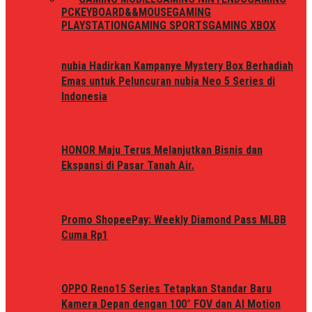
PC
KEYBOARD&&MOUSE
GAMING
PLAYSTATION
GAMING SPORTS
GAMING XBOX
nubia Hadirkan Kampanye Mystery Box Berhadiah
Emas untuk Peluncuran nubia Neo 5 Series di
Indonesia
HONOR Maju Terus Melanjutkan Bisnis dan
Ekspansi di Pasar Tanah Air.
Promo ShopeePay: Weekly Diamond Pass MLBB
Cuma Rp1
OPPO Reno15 Series Tetapkan Standar Baru
Kamera Depan dengan 100° FOV dan AI Motion