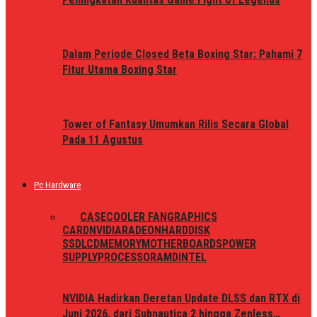
Dalam Periode Closed Beta Boxing Star: Pahami 7
Fitur Utama Boxing Star
Tower of Fantasy Umumkan Rilis Secara Global
Pada 11 Agustus
Pc Hardware
ALL
CASE
COOLER FAN
GRAPHICS
CARD
NVIDIA
RADEON
HARDDISK
SSD
LCD
MEMORY
MOTHERBOARDS
POWER
SUPPLY
PROCESSOR
AMD
INTEL
NVIDIA Hadirkan Deretan Update DLSS dan RTX di
Juni 2026, dari Subnautica 2 hingga Zenless…