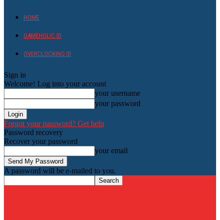
HOME
GAMEHOLIC.ID
OVERCLOCKING ID
Sign in
Welcome! Log into your account
your username
your password
Forgot your password? Get help
Password recovery
Recover your password
your email
A password will be e-mailed to you.
HardwareHolic.com