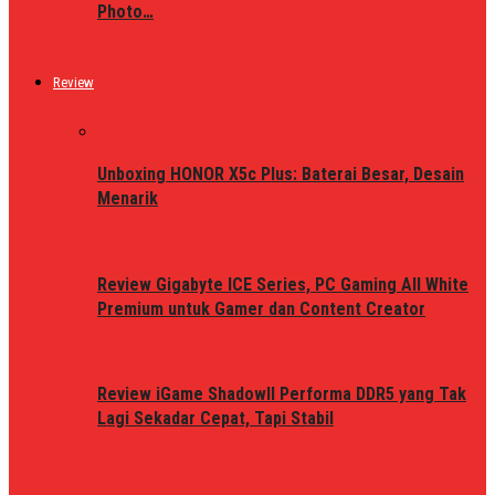
Photo…
Review
Unboxing HONOR X5c Plus: Baterai Besar, Desain
Menarik
Review Gigabyte ICE Series, PC Gaming All White
Premium untuk Gamer dan Content Creator
Review iGame ShadowII Performa DDR5 yang Tak
Lagi Sekadar Cepat, Tapi Stabil