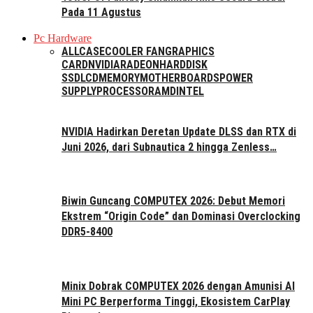
Pada 11 Agustus
Pc Hardware
ALL
CASE
COOLER FAN
GRAPHICS
CARD
NVIDIA
RADEON
HARDDISK
SSD
LCD
MEMORY
MOTHERBOARDS
POWER
SUPPLY
PROCESSOR
AMD
INTEL
NVIDIA Hadirkan Deretan Update DLSS dan RTX di
Juni 2026, dari Subnautica 2 hingga Zenless…
Biwin Guncang COMPUTEX 2026: Debut Memori
Ekstrem “Origin Code” dan Dominasi Overclocking
DDR5-8400
Minix Dobrak COMPUTEX 2026 dengan Amunisi AI
Mini PC Berperforma Tinggi, Ekosistem CarPlay