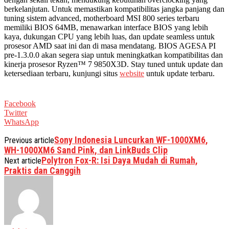
berkelanjutan. Untuk memastikan kompatibilitas jangka panjang dan
tuning sistem advanced, motherboard MSI 800 series terbaru
memiliki BIOS 64MB, menawarkan interface BIOS yang lebih
kaya, dukungan CPU yang lebih luas, dan update seamless untuk
prosesor AMD saat ini dan di masa mendatang. BIOS AGESA PI
pre-1.3.0.0 akan segera siap untuk meningkatkan kompatibilitas dan
kinerja prosesor Ryzen™ 7 9850X3D. Stay tuned untuk update dan
ketersediaan terbaru, kunjungi situs
website
untuk update terbaru.
Facebook
Twitter
WhatsApp
Sony Indonesia Luncurkan WF-1000XM6,
Previous article
WH-1000XM6 Sand Pink, dan LinkBuds Clip
Polytron Fox-R: Isi Daya Mudah di Rumah,
Next article
Praktis dan Canggih