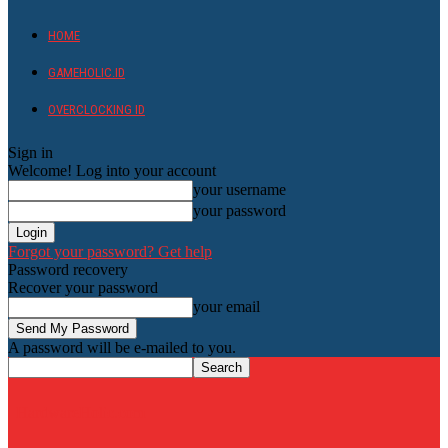
HOME
GAMEHOLIC.ID
OVERCLOCKING ID
Sign in
Welcome! Log into your account
your username
your password
Forgot your password? Get help
Password recovery
Recover your password
your email
A password will be e-mailed to you.
HardwareHolic.com