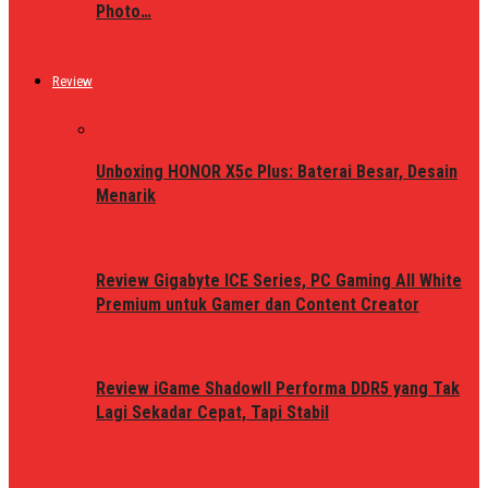
Photo…
Review
Unboxing HONOR X5c Plus: Baterai Besar, Desain
Menarik
Review Gigabyte ICE Series, PC Gaming All White
Premium untuk Gamer dan Content Creator
Review iGame ShadowII Performa DDR5 yang Tak
Lagi Sekadar Cepat, Tapi Stabil