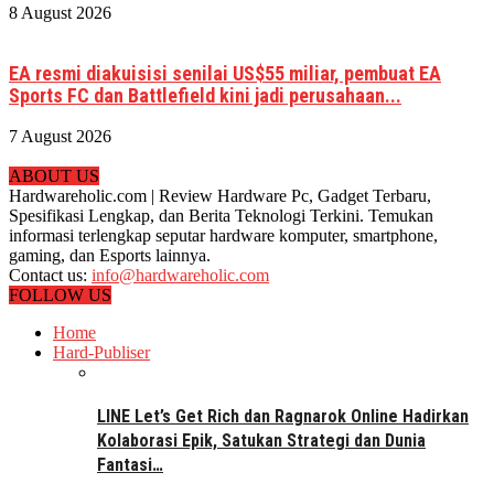
8 August 2026
EA resmi diakuisisi senilai US$55 miliar, pembuat EA
Sports FC dan Battlefield kini jadi perusahaan...
7 August 2026
ABOUT US
Hardwareholic.com | Review Hardware Pc, Gadget Terbaru,
Spesifikasi Lengkap, dan Berita Teknologi Terkini. Temukan
informasi terlengkap seputar hardware komputer, smartphone,
gaming, dan Esports lainnya.
Contact us:
info@hardwareholic.com
FOLLOW US
Home
Hard-Publiser
LINE Let’s Get Rich dan Ragnarok Online Hadirkan
Kolaborasi Epik, Satukan Strategi dan Dunia
Fantasi…