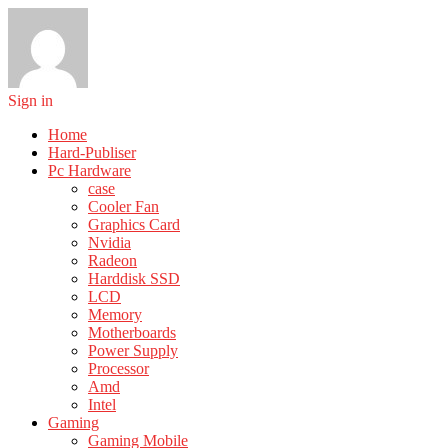
Sign in
Home
Hard-Publiser
Pc Hardware
case
Cooler Fan
Graphics Card
Nvidia
Radeon
Harddisk SSD
LCD
Memory
Motherboards
Power Supply
Processor
Amd
Intel
Gaming
Gaming Mobile