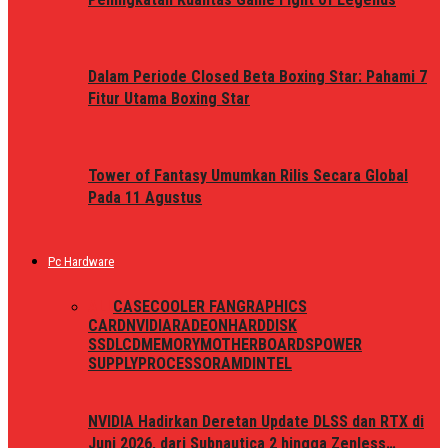
Dalam Periode Closed Beta Boxing Star: Pahami 7
Fitur Utama Boxing Star
Tower of Fantasy Umumkan Rilis Secara Global
Pada 11 Agustus
Pc Hardware
ALL
CASE
COOLER FAN
GRAPHICS
CARD
NVIDIA
RADEON
HARDDISK
SSD
LCD
MEMORY
MOTHERBOARDS
POWER
SUPPLY
PROCESSOR
AMD
INTEL
NVIDIA Hadirkan Deretan Update DLSS dan RTX di
Juni 2026, dari Subnautica 2 hingga Zenless…