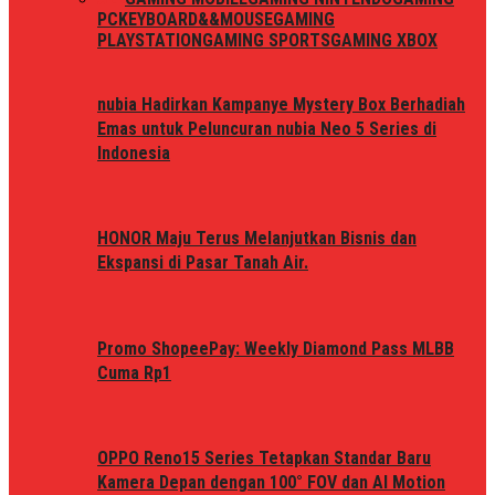
PC
KEYBOARD&&MOUSE
GAMING
PLAYSTATION
GAMING SPORTS
GAMING XBOX
nubia Hadirkan Kampanye Mystery Box Berhadiah
Emas untuk Peluncuran nubia Neo 5 Series di
Indonesia
HONOR Maju Terus Melanjutkan Bisnis dan
Ekspansi di Pasar Tanah Air.
Promo ShopeePay: Weekly Diamond Pass MLBB
Cuma Rp1
OPPO Reno15 Series Tetapkan Standar Baru
Kamera Depan dengan 100° FOV dan AI Motion