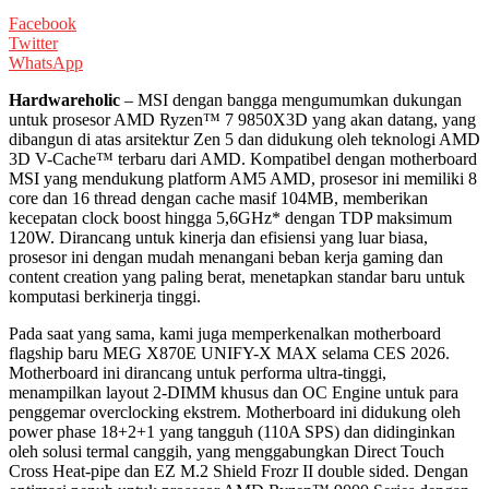
Facebook
Twitter
WhatsApp
Hardwareholic
– MSI dengan bangga mengumumkan dukungan
untuk prosesor AMD Ryzen™ 7 9850X3D yang akan datang, yang
dibangun di atas arsitektur Zen 5 dan didukung oleh teknologi AMD
3D V-Cache™ terbaru dari AMD. Kompatibel dengan motherboard
MSI yang mendukung platform AM5 AMD, prosesor ini memiliki 8
core dan 16 thread dengan cache masif 104MB, memberikan
kecepatan clock boost hingga 5,6GHz* dengan TDP maksimum
120W. Dirancang untuk kinerja dan efisiensi yang luar biasa,
prosesor ini dengan mudah menangani beban kerja gaming dan
content creation yang paling berat, menetapkan standar baru untuk
komputasi berkinerja tinggi.
Pada saat yang sama, kami juga memperkenalkan motherboard
flagship baru MEG X870E UNIFY-X MAX selama CES 2026.
Motherboard ini dirancang untuk performa ultra-tinggi,
menampilkan layout 2-DIMM khusus dan OC Engine untuk para
penggemar overclocking ekstrem. Motherboard ini didukung oleh
power phase 18+2+1 yang tangguh (110A SPS) dan didinginkan
oleh solusi termal canggih, yang menggabungkan Direct Touch
Cross Heat-pipe dan EZ M.2 Shield Frozr II double sided. Dengan