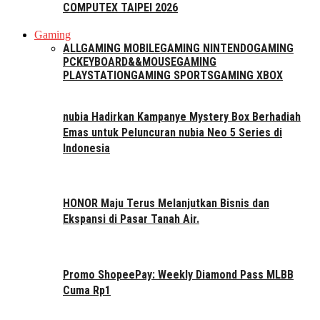
COMPUTEX TAIPEI 2026
Gaming
ALL
GAMING MOBILE
GAMING NINTENDO
GAMING
PC
KEYBOARD&&MOUSE
GAMING
PLAYSTATION
GAMING SPORTS
GAMING XBOX
nubia Hadirkan Kampanye Mystery Box Berhadiah
Emas untuk Peluncuran nubia Neo 5 Series di
Indonesia
HONOR Maju Terus Melanjutkan Bisnis dan
Ekspansi di Pasar Tanah Air.
Promo ShopeePay: Weekly Diamond Pass MLBB
Cuma Rp1