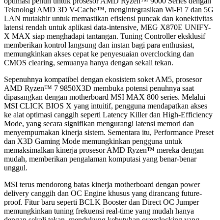
optimasi penuh untuk prosesor AMD Ryzen™ 9000 Series dengan
Teknologi AMD 3D V-Cache™, mengintegrasikan Wi-Fi 7 dan 5G
LAN mutakhir untuk memastikan efisiensi puncak dan konektivitas
latensi rendah untuk aplikasi data-intensive, MEG X870E UNIFY-
X MAX siap menghadapi tantangan. Tuning Controller eksklusif
memberikan kontrol langsung dan instan bagi para enthusiast,
memungkinkan akses cepat ke penyesuaian overclocking dan
CMOS clearing, semuanya hanya dengan sekali tekan.
Sepenuhnya kompatibel dengan ekosistem soket AM5, prosesor
AMD Ryzen™ 7 9850X3D membuka potensi penuhnya saat
dipasangkan dengan motherboard MSI MAX 800 series. Melalui
MSI CLICK BIOS X yang intuitif, pengguna mendapatkan akses
ke alat optimasi canggih seperti Latency Killer dan High-Efficiency
Mode, yang secara signifikan mengurangi latensi memori dan
menyempurnakan kinerja sistem. Sementara itu, Performance Preset
dan X3D Gaming Mode memungkinkan pengguna untuk
memaksimalkan kinerja prosesor AMD Ryzen™ mereka dengan
mudah, memberikan pengalaman komputasi yang benar-benar
unggul.
MSI terus mendorong batas kinerja motherboard dengan power
delivery canggih dan OC Engine khusus yang dirancang future-
proof. Fitur baru seperti BCLK Booster dan Direct OC Jumper
memungkinkan tuning frekuensi real-time yang mudah hanya
dengan sekali tekan, mendukung kebutuhan overclocking yang