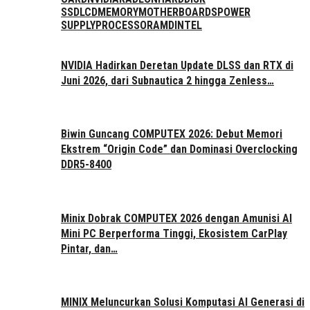
SSD
LCD
MEMORY
MOTHERBOARDS
POWER
SUPPLY
PROCESSOR
AMD
INTEL
NVIDIA Hadirkan Deretan Update DLSS dan RTX di
Juni 2026, dari Subnautica 2 hingga Zenless…
Biwin Guncang COMPUTEX 2026: Debut Memori
Ekstrem “Origin Code” dan Dominasi Overclocking
DDR5-8400
Minix Dobrak COMPUTEX 2026 dengan Amunisi AI
Mini PC Berperforma Tinggi, Ekosistem CarPlay
Pintar, dan…
MINIX Meluncurkan Solusi Komputasi AI Generasi di