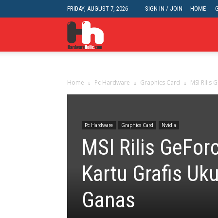
FRIDAY, AUGUST 7, 2026
SIGN IN / JOIN
HOME
HardwareHolic.com
Home
Pc Hardware
Graphics Card
MSI Rilis 
Pc Hardware
Graphics Card
Nvidia
MSI Rilis GeFor
Kartu Grafis Uk
Ganas