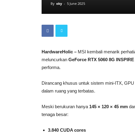
By
oky
-
5 June 2025
HardwareHolic –
MSI kembali menarik perhat
meluncurkan
GeForce RTX 5060 8G INSPIRE
performa.
Dirancang khusus untuk sistem mini-ITX, GPU 
dalam ruang yang terbatas.
Meski berukuran hanya
145 × 120 × 45 mm
dan
tenaga besar:
3.840 CUDA cores