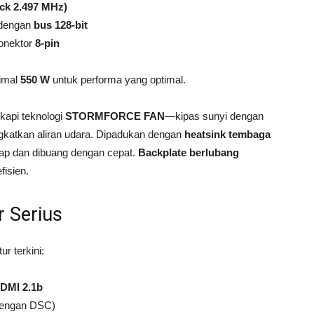
ck 2.497 MHz)
 dengan
bus 128-bit
konektor
8-pin
imal
550 W
untuk performa yang optimal.
gkapi teknologi
STORMFORCE FAN
—kipas sunyi dengan
ngkatkan aliran udara. Dipadukan dengan
heatsink tembaga
rap dan dibuang dengan cepat.
Backplate berlubang
isien.
 Serius
r terkini:
DMI 2.1b
engan DSC)