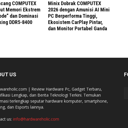
uncang COMPUTEX
Minix Dobrak COMPUTEX
but Memori Ekstrem
2026 dengan Amunisi AI Mini
ode” dan Dominasi
PC Berperforma Tinggi,
king DDR5-8400
Ekosistem CarPlay Pintar,
dan Monitor Portabel Ganda
OUT US
F
wareholic.com | Review Hardware Pc, Gadget Terbaru,
ifikasi Lengkap, dan Berita Teknologi Terkini. Temukan
rmasi terlengkap seputar hardware komputer, smartphone,
ng, dan Esports lainnya.
act us:
info@hardwareholic.com