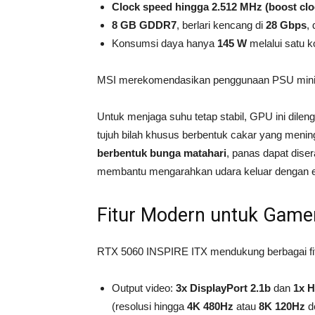
Clock speed hingga 2.512 MHz (boost clo
8 GB GDDR7
, berlari kencang di
28 Gbps
,
Konsumsi daya hanya
145 W
melalui satu 
MSI merekomendasikan penggunaan PSU min
Untuk menjaga suhu tetap stabil, GPU ini dilen
tujuh bilah khusus berbentuk cakar yang meni
berbentuk bunga matahari
, panas dapat dise
membantu mengarahkan udara keluar dengan ef
Fitur Modern untuk Gamer
RTX 5060 INSPIRE ITX mendukung berbagai fitu
Output video:
3x DisplayPort 2.1b
dan
1x H
(resolusi hingga
4K 480Hz
atau
8K 120Hz
d