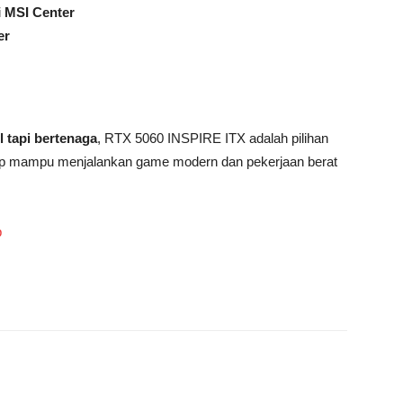
i
MSI Center
er
l tapi bertenaga
, RTX 5060 INSPIRE ITX adalah pilihan
etap mampu menjalankan game modern dan pekerjaan berat
p