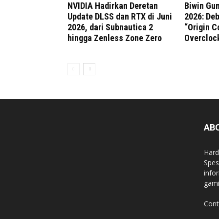
NVIDIA Hadirkan Deretan
Biwin G
Update DLSS dan RTX di Juni
2026: De
2026, dari Subnautica 2
“Origin C
hingga Zenless Zone Zero
Overcloc
AB
Hard
Spes
info
gami
Cont