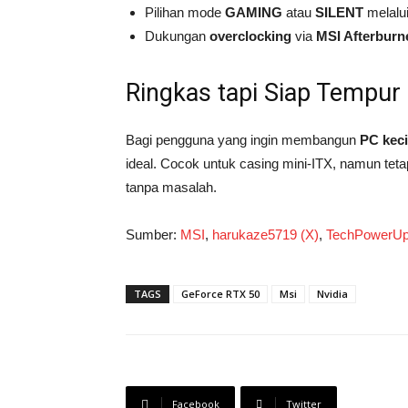
Pilihan mode
GAMING
atau
SILENT
melalu
Dukungan
overclocking
via
MSI Afterburn
Ringkas tapi Siap Tempur
Bagi pengguna yang ingin membangun
PC keci
ideal. Cocok untuk casing mini-ITX, namun t
tanpa masalah.
Sumber:
MSI
,
harukaze5719 (X)
,
TechPowerU
TAGS
GeForce RTX 50
Msi
Nvidia
Facebook
Twitter