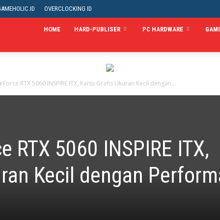
GAMEHOLIC.ID
OVERCLOCKING ID
HOME
HARD-PUBLISER
PC HARDWARE
GAM
GeForce RTX 5060 INSPIRE ITX, Kartu Grafis Ukuran Kecil dengan...
ce RTX 5060 INSPIRE ITX,
uran Kecil dengan Perform