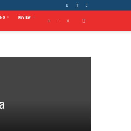
ING
REVIEW
a