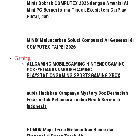
Minix Dobrak COMPUTEX 2026 dengan Amunisi AI
Mini PC Berperforma Tinggi, Ekosistem CarPlay
Pintar, dan…
MINIX Meluncurkan Solusi Komputasi AI Generasi di
COMPUTEX TAIPEI 2026
Gaming
ALL
GAMING MOBILE
GAMING NINTENDO
GAMING
PC
KEYBOARD&&MOUSE
GAMING
PLAYSTATION
GAMING SPORTS
GAMING XBOX
nubia Hadirkan Kampanye Mystery Box Berhadiah
Emas untuk Peluncuran nubia Neo 5 Series di
Indonesia
HONOR Maju Terus Melanjutkan Bisnis dan