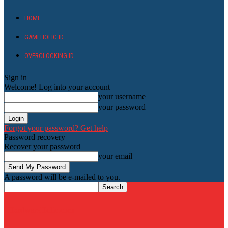
HOME
GAMEHOLIC.ID
OVERCLOCKING ID
Sign in
Welcome! Log into your account
your username
your password
Forgot your password? Get help
Password recovery
Recover your password
your email
A password will be e-mailed to you.
HardwareHolic.com