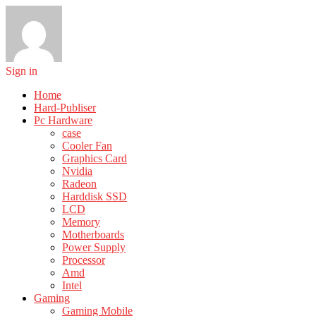
Sign in
Home
Hard-Publiser
Pc Hardware
case
Cooler Fan
Graphics Card
Nvidia
Radeon
Harddisk SSD
LCD
Memory
Motherboards
Power Supply
Processor
Amd
Intel
Gaming
Gaming Mobile