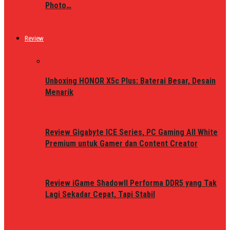
Photo…
Review
Unboxing HONOR X5c Plus: Baterai Besar, Desain
Menarik
Review Gigabyte ICE Series, PC Gaming All White
Premium untuk Gamer dan Content Creator
Review iGame ShadowII Performa DDR5 yang Tak
Lagi Sekadar Cepat, Tapi Stabil