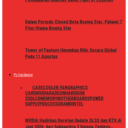
Dalam Periode Closed Beta Boxing Star: Pahami 7
Fitur Utama Boxing Star
Tower of Fantasy Umumkan Rilis Secara Global
Pada 11 Agustus
Pc Hardware
ALL
CASE
COOLER FAN
GRAPHICS
CARD
NVIDIA
RADEON
HARDDISK
SSD
LCD
MEMORY
MOTHERBOARDS
POWER
SUPPLY
PROCESSOR
AMD
INTEL
NVIDIA Hadirkan Deretan Update DLSS dan RTX di
Juni 2026, dari Subnautica 2 hingga Zenless…