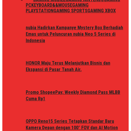
PC
KEYBOARD&&MOUSE
GAMING
PLAYSTATION
GAMING SPORTS
GAMING XBOX
nubia Hadirkan Kampanye Mystery Box Berhadiah
Emas untuk Peluncuran nubia Neo 5 Series di
Indonesia
HONOR Maju Terus Melanjutkan Bisnis dan
Ekspansi di Pasar Tanah Air.
Promo ShopeePay: Weekly Diamond Pass MLBB
Cuma Rp1
OPPO Reno15 Series Tetapkan Standar Baru
Kamera Depan dengan 100° FOV dan AI Motion