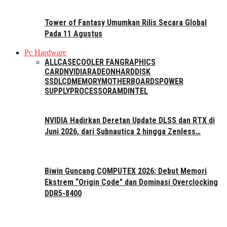
Tower of Fantasy Umumkan Rilis Secara Global
Pada 11 Agustus
Pc Hardware
ALL
CASE
COOLER FAN
GRAPHICS
CARD
NVIDIA
RADEON
HARDDISK
SSD
LCD
MEMORY
MOTHERBOARDS
POWER
SUPPLY
PROCESSOR
AMD
INTEL
NVIDIA Hadirkan Deretan Update DLSS dan RTX di
Juni 2026, dari Subnautica 2 hingga Zenless…
Biwin Guncang COMPUTEX 2026: Debut Memori
Ekstrem “Origin Code” dan Dominasi Overclocking
DDR5-8400