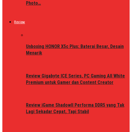
Photo…
Review
Unboxing HONOR X5c Plus: Baterai Besar, Desain
Menarik
Review Gigabyte ICE Series, PC Gaming All White
Premium untuk Gamer dan Content Creator
Review iGame ShadowII Performa DDR5 yang Tak
Lagi Sekadar Cepat, Tapi Stabil