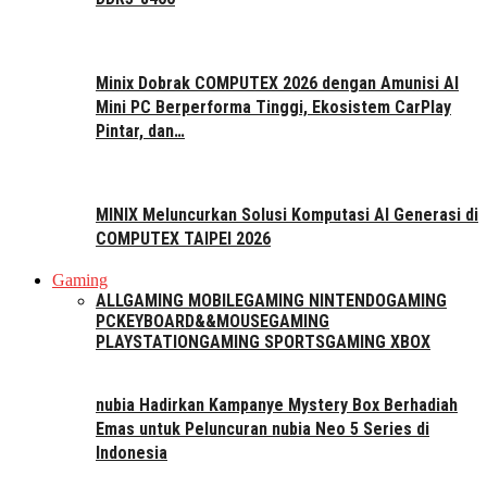
Minix Dobrak COMPUTEX 2026 dengan Amunisi AI
Mini PC Berperforma Tinggi, Ekosistem CarPlay
Pintar, dan…
MINIX Meluncurkan Solusi Komputasi AI Generasi di
COMPUTEX TAIPEI 2026
Gaming
ALL
GAMING MOBILE
GAMING NINTENDO
GAMING
PC
KEYBOARD&&MOUSE
GAMING
PLAYSTATION
GAMING SPORTS
GAMING XBOX
nubia Hadirkan Kampanye Mystery Box Berhadiah
Emas untuk Peluncuran nubia Neo 5 Series di
Indonesia