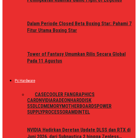
Dalam Periode Closed Beta Boxing Star: Pahami 7
Fitur Utama Boxing Star
Tower of Fantasy Umumkan Rilis Secara Global
Pada 11 Agustus
Pc Hardware
ALL
CASE
COOLER FAN
GRAPHICS
CARD
NVIDIA
RADEON
HARDDISK
SSD
LCD
MEMORY
MOTHERBOARDS
POWER
SUPPLY
PROCESSOR
AMD
INTEL
NVIDIA Hadirkan Deretan Update DLSS dan RTX di
Juni 2026, dari Subnautica 2 hingga Zenless…