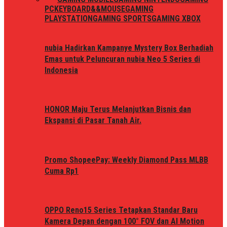
PC
KEYBOARD&&MOUSE
GAMING
PLAYSTATION
GAMING SPORTS
GAMING XBOX
nubia Hadirkan Kampanye Mystery Box Berhadiah
Emas untuk Peluncuran nubia Neo 5 Series di
Indonesia
HONOR Maju Terus Melanjutkan Bisnis dan
Ekspansi di Pasar Tanah Air.
Promo ShopeePay: Weekly Diamond Pass MLBB
Cuma Rp1
OPPO Reno15 Series Tetapkan Standar Baru
Kamera Depan dengan 100° FOV dan AI Motion