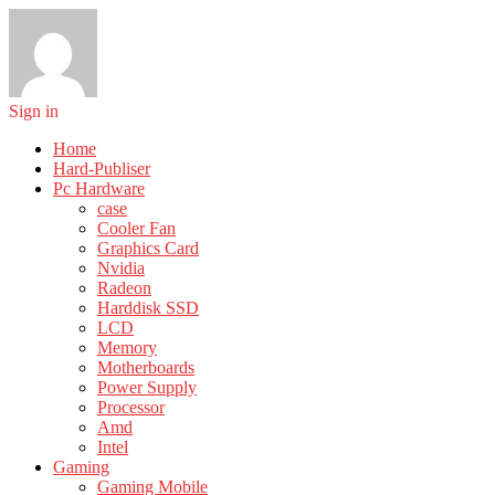
Sign in
Home
Hard-Publiser
Pc Hardware
case
Cooler Fan
Graphics Card
Nvidia
Radeon
Harddisk SSD
LCD
Memory
Motherboards
Power Supply
Processor
Amd
Intel
Gaming
Gaming Mobile