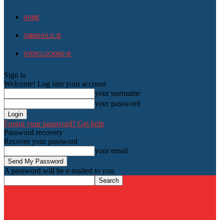
HOME
GAMEHOLIC.ID
OVERCLOCKING ID
Sign in
Welcome! Log into your account
your username
your password
Forgot your password? Get help
Password recovery
Recover your password
your email
A password will be e-mailed to you.
HardwareHolic.com