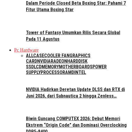
Dalam Periode Closed Beta Boxing Star: Pahami 7
Fitur Utama Boxing Star
Tower of Fantasy Umumkan Rilis Secara Global
Pada 11 Agustus
Pc Hardware
ALL
CASE
COOLER FAN
GRAPHICS
CARD
NVIDIA
RADEON
HARDDISK
SSD
LCD
MEMORY
MOTHERBOARDS
POWER
SUPPLY
PROCESSOR
AMD
INTEL
NVIDIA Hadirkan Deretan Update DLSS dan RTX di
Juni 2026, dari Subnautica 2 hingga Zenless…
Biwin Guncang COMPUTEX 2026: Debut Memori
Ekstrem “Origin Code” dan Dominasi Overclocking
DDR5-8400