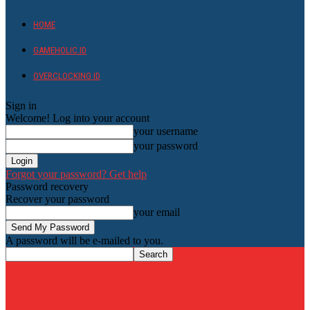
HOME
GAMEHOLIC.ID
OVERCLOCKING ID
Sign in
Welcome! Log into your account
your username
your password
Forgot your password? Get help
Password recovery
Recover your password
your email
A password will be e-mailed to you.
HardwareHolic.com