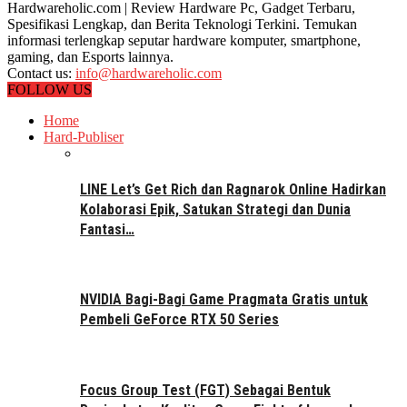
Hardwareholic.com | Review Hardware Pc, Gadget Terbaru,
Spesifikasi Lengkap, dan Berita Teknologi Terkini. Temukan
informasi terlengkap seputar hardware komputer, smartphone,
gaming, dan Esports lainnya.
Contact us:
info@hardwareholic.com
FOLLOW US
Home
Hard-Publiser
LINE Let’s Get Rich dan Ragnarok Online Hadirkan
Kolaborasi Epik, Satukan Strategi dan Dunia
Fantasi…
NVIDIA Bagi-Bagi Game Pragmata Gratis untuk
Pembeli GeForce RTX 50 Series
Focus Group Test (FGT) Sebagai Bentuk