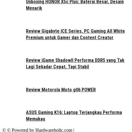
Unboxing HONOR X5c Plus: Baterai Besar, Desain
Menarik
Review Gigabyte ICE Series, PC Gaming All White
Premium untuk Gamer dan Content Creator
Review iGame ShadowII Performa DDR5 yang Tak
Lagi Sekadar Cepat, Tapi Stabil
Review Motorola Moto g06 POWER
ASUS Gaming K16: Laptop Terjangkau Performa
Memukau
© © Powered by Hardwareholic.com |