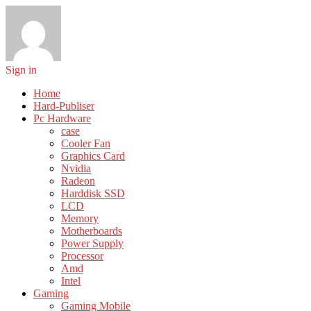
Sign in
Home
Hard-Publiser
Pc Hardware
case
Cooler Fan
Graphics Card
Nvidia
Radeon
Harddisk SSD
LCD
Memory
Motherboards
Power Supply
Processor
Amd
Intel
Gaming
Gaming Mobile