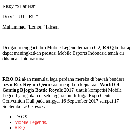
Risky “xBarierJr”
Diky “TUTURU”
Muhammad “Lemon” Ikhsan
Dengan menggaet tim Mobile Legend ternama O2,
RRQ
berharap
dapat meningkatkan prestasi Mobile Esports Indonesia tanah air
dikancah Internasional.
RRQ.O2
akan memulai laga perdana mereka di bawah bendera
besar
Rex Regum Qeon
saat mengikuti kejuaraan
World Of
Gaming Djogja Battle Royale 2017
untuk kompetisi Mobile
Legend yang akan di selenggarakan di Jogja Expo Center
Convention Hall pada tanggal 16 September 2017 sampai 17
September 2017 esok.
TAGS
Mobile Legends.
RRQ