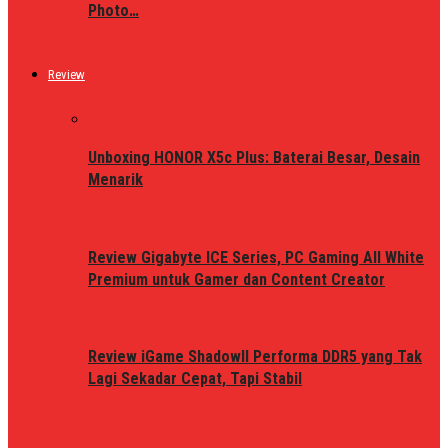
Photo…
Review
Unboxing HONOR X5c Plus: Baterai Besar, Desain
Menarik
Review Gigabyte ICE Series, PC Gaming All White
Premium untuk Gamer dan Content Creator
Review iGame ShadowII Performa DDR5 yang Tak
Lagi Sekadar Cepat, Tapi Stabil