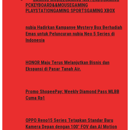
PC
KEYBOARD&&MOUSE
GAMING
PLAYSTATION
GAMING SPORTS
GAMING XBOX
nubia Hadirkan Kampanye Mystery Box Berhadiah
Emas untuk Peluncuran nubia Neo 5 Series di
Indonesia
HONOR Maju Terus Melanjutkan Bisnis dan
Ekspansi di Pasar Tanah Air.
Promo ShopeePay: Weekly Diamond Pass MLBB
Cuma Rp1
OPPO Reno15 Series Tetapkan Standar Baru
Kamera Depan dengan 100° FOV dan AI Motion