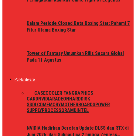
Dalam Periode Closed Beta Boxing Star: Pahami 7
Fitur Utama Boxing Star
Tower of Fantasy Umumkan Rilis Secara Global
Pada 11 Agustus
Pc Hardware
ALL
CASE
COOLER FAN
GRAPHICS
CARD
NVIDIA
RADEON
HARDDISK
SSD
LCD
MEMORY
MOTHERBOARDS
POWER
SUPPLY
PROCESSOR
AMD
INTEL
NVIDIA Hadirkan Deretan Update DLSS dan RTX di
Juni 2026, dari Subnautica 2 hingga Zenless…