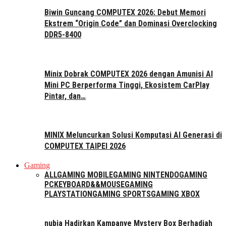
Biwin Guncang COMPUTEX 2026: Debut Memori
Ekstrem “Origin Code” dan Dominasi Overclocking
DDR5-8400
Minix Dobrak COMPUTEX 2026 dengan Amunisi AI
Mini PC Berperforma Tinggi, Ekosistem CarPlay
Pintar, dan…
MINIX Meluncurkan Solusi Komputasi AI Generasi di
COMPUTEX TAIPEI 2026
Gaming
ALL
GAMING MOBILE
GAMING NINTENDO
GAMING
PC
KEYBOARD&&MOUSE
GAMING
PLAYSTATION
GAMING SPORTS
GAMING XBOX
nubia Hadirkan Kampanye Mystery Box Berhadiah