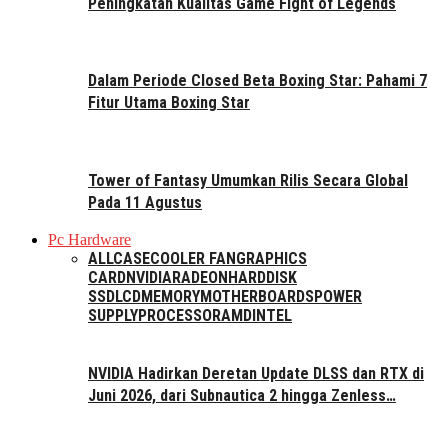
Peningkatan Kualitas Game Fight of Legends
Dalam Periode Closed Beta Boxing Star: Pahami 7
Fitur Utama Boxing Star
Tower of Fantasy Umumkan Rilis Secara Global
Pada 11 Agustus
Pc Hardware
ALL
CASE
COOLER FAN
GRAPHICS
CARD
NVIDIA
RADEON
HARDDISK
SSD
LCD
MEMORY
MOTHERBOARDS
POWER
SUPPLY
PROCESSOR
AMD
INTEL
NVIDIA Hadirkan Deretan Update DLSS dan RTX di
Juni 2026, dari Subnautica 2 hingga Zenless…