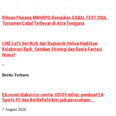
Ribuan Pejuang MMORPG Ramaikan CABAL FEST 2026,
Turnamen Cabal Terbesar di Asia Tenggara
LINE Let’s Get Rich dan Ragnarok Online Hadirkan
Kolaborasi Epik, Satukan Strategi dan Dunia Fantasi
Ikonis!
<
Berita Terbaru
EA resmi diakuisisi senilai US$55 miliar, pembuat EA
Sports FC dan Battlefield kini jadi perusahaan...
7 August 2026