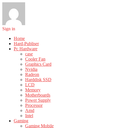
Sign in
Home
Hard-Publiser
Pc Hardware
case
Cooler Fan
Graphics Card
Nvidia
Radeon
Harddisk SSD
LCD
Memory
Motherboards
Power Supply
Processor
Amd
Intel
Gaming
Gaming Mobile