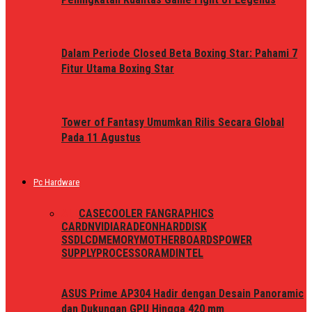
Dalam Periode Closed Beta Boxing Star: Pahami 7
Fitur Utama Boxing Star
Tower of Fantasy Umumkan Rilis Secara Global
Pada 11 Agustus
Pc Hardware
ALL
CASE
COOLER FAN
GRAPHICS
CARD
NVIDIA
RADEON
HARDDISK
SSD
LCD
MEMORY
MOTHERBOARDS
POWER
SUPPLY
PROCESSOR
AMD
INTEL
ASUS Prime AP304 Hadir dengan Desain Panoramic
dan Dukungan GPU Hingga 420 mm