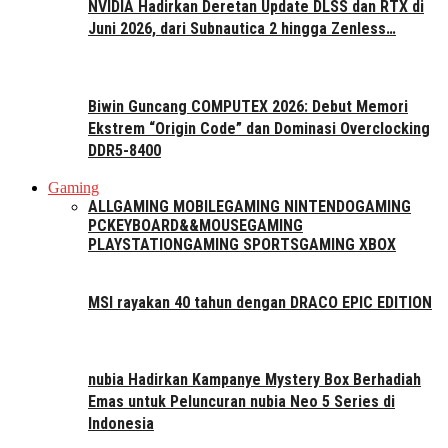
NVIDIA Hadirkan Deretan Update DLSS dan RTX di
Juni 2026, dari Subnautica 2 hingga Zenless…
Biwin Guncang COMPUTEX 2026: Debut Memori
Ekstrem “Origin Code” dan Dominasi Overclocking
DDR5-8400
Gaming
ALL
GAMING MOBILE
GAMING NINTENDO
GAMING
PC
KEYBOARD&&MOUSE
GAMING
PLAYSTATION
GAMING SPORTS
GAMING XBOX
MSI rayakan 40 tahun dengan DRACO EPIC EDITION
nubia Hadirkan Kampanye Mystery Box Berhadiah
Emas untuk Peluncuran nubia Neo 5 Series di
Indonesia