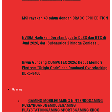
MSI rayakan 40 tahun dengan DRACO EPIC EDITION
NVIDIA Hadirkan Deretan Update DLSS dan RTX di
Juni 2026, dari Subnautica 2 hingga Zenless…
Biwin Guncang COMPUTEX 2026: Debut Memori
Ekstrem “Origin Code” dan Dominasi Overclocking
DDR5-8400
Gaming
ALL
GAMING MOBILE
GAMING NINTENDO
GAMING
PC
KEYBOARD&&MOUSE
GAMING
PLAYSTATION
GAMING SPORTS
GAMING XBOX