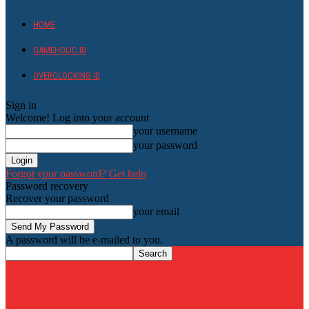
HOME
GAMEHOLIC.ID
OVERCLOCKING ID
Sign in
Welcome! Log into your account
your username
your password
Forgot your password? Get help
Password recovery
Recover your password
your email
A password will be e-mailed to you.
HardwareHolic.com