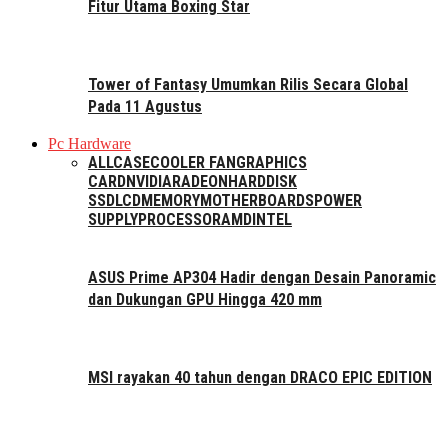
Fitur Utama Boxing Star
Tower of Fantasy Umumkan Rilis Secara Global
Pada 11 Agustus
Pc Hardware
ALL
CASE
COOLER FAN
GRAPHICS
CARD
NVIDIA
RADEON
HARDDISK
SSD
LCD
MEMORY
MOTHERBOARDS
POWER
SUPPLY
PROCESSOR
AMD
INTEL
ASUS Prime AP304 Hadir dengan Desain Panoramic
dan Dukungan GPU Hingga 420 mm
MSI rayakan 40 tahun dengan DRACO EPIC EDITION