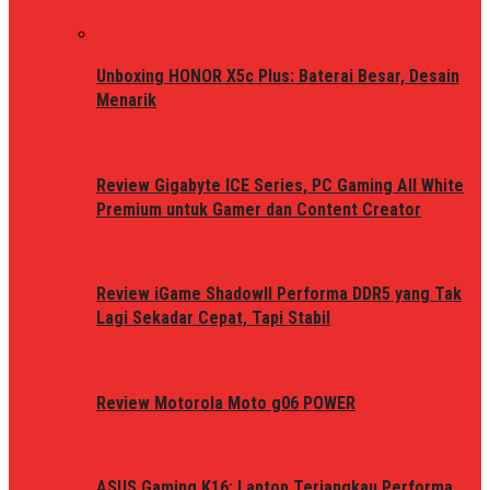
Unboxing HONOR X5c Plus: Baterai Besar, Desain
Menarik
Review Gigabyte ICE Series, PC Gaming All White
Premium untuk Gamer dan Content Creator
Review iGame ShadowII Performa DDR5 yang Tak
Lagi Sekadar Cepat, Tapi Stabil
Review Motorola Moto g06 POWER
ASUS Gaming K16: Laptop Terjangkau Performa