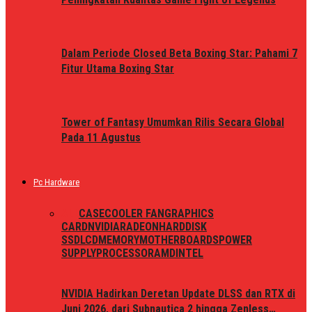
Dalam Periode Closed Beta Boxing Star: Pahami 7
Fitur Utama Boxing Star
Tower of Fantasy Umumkan Rilis Secara Global
Pada 11 Agustus
Pc Hardware
ALL
CASE
COOLER FAN
GRAPHICS
CARD
NVIDIA
RADEON
HARDDISK
SSD
LCD
MEMORY
MOTHERBOARDS
POWER
SUPPLY
PROCESSOR
AMD
INTEL
NVIDIA Hadirkan Deretan Update DLSS dan RTX di
Juni 2026, dari Subnautica 2 hingga Zenless…