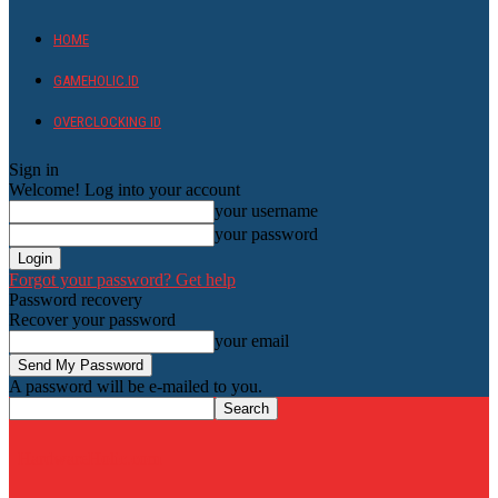
HOME
GAMEHOLIC.ID
OVERCLOCKING ID
Sign in
Welcome! Log into your account
your username
your password
Forgot your password? Get help
Password recovery
Recover your password
your email
A password will be e-mailed to you.
HardwareHolic.com