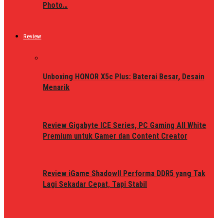
Photo…
Review
Unboxing HONOR X5c Plus: Baterai Besar, Desain
Menarik
Review Gigabyte ICE Series, PC Gaming All White
Premium untuk Gamer dan Content Creator
Review iGame ShadowII Performa DDR5 yang Tak
Lagi Sekadar Cepat, Tapi Stabil