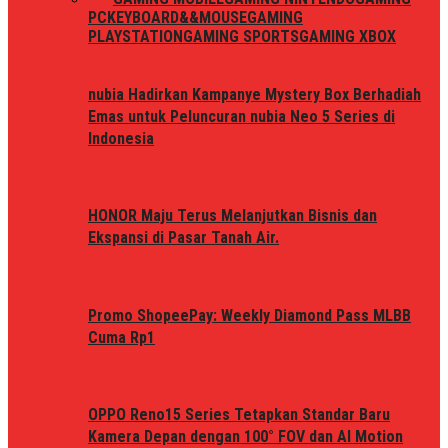
PC
KEYBOARD&&MOUSE
GAMING
PLAYSTATION
GAMING SPORTS
GAMING XBOX
nubia Hadirkan Kampanye Mystery Box Berhadiah
Emas untuk Peluncuran nubia Neo 5 Series di
Indonesia
HONOR Maju Terus Melanjutkan Bisnis dan
Ekspansi di Pasar Tanah Air.
Promo ShopeePay: Weekly Diamond Pass MLBB
Cuma Rp1
OPPO Reno15 Series Tetapkan Standar Baru
Kamera Depan dengan 100° FOV dan AI Motion