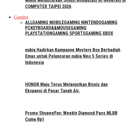
MINIX Meluncurkan Solusi Komputasi AI Generasi di
COMPUTEX TAIPEI 2026
Gaming
ALL
GAMING MOBILE
GAMING NINTENDO
GAMING
PC
KEYBOARD&&MOUSE
GAMING
PLAYSTATION
GAMING SPORTS
GAMING XBOX
nubia Hadirkan Kampanye Mystery Box Berhadiah
Emas untuk Peluncuran nubia Neo 5 Series di
Indonesia
HONOR Maju Terus Melanjutkan Bisnis dan
Ekspansi di Pasar Tanah Air.
Promo ShopeePay: Weekly Diamond Pass MLBB
Cuma Rp1