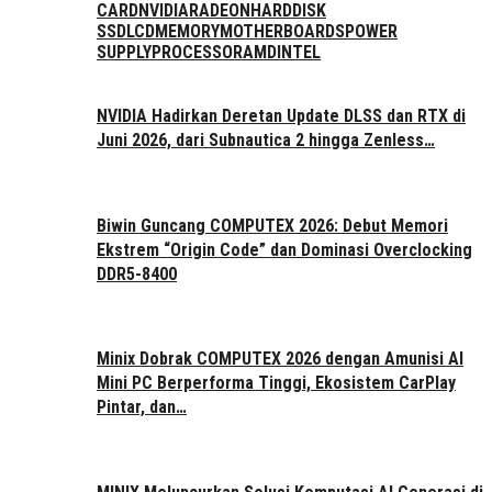
CARD
NVIDIA
RADEON
HARDDISK
SSD
LCD
MEMORY
MOTHERBOARDS
POWER
SUPPLY
PROCESSOR
AMD
INTEL
NVIDIA Hadirkan Deretan Update DLSS dan RTX di
Juni 2026, dari Subnautica 2 hingga Zenless…
Biwin Guncang COMPUTEX 2026: Debut Memori
Ekstrem “Origin Code” dan Dominasi Overclocking
DDR5-8400
Minix Dobrak COMPUTEX 2026 dengan Amunisi AI
Mini PC Berperforma Tinggi, Ekosistem CarPlay
Pintar, dan…