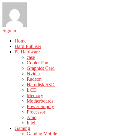
Sign in
Home
Hard-Publiser
Pc Hardware
case
Cooler Fan
Graphics Card
Nvidia
Radeon
Harddisk SSD
LCD
Memory
Motherboards
Power Supply
Processor
Amd
Intel
Gaming
Gaming Mobile