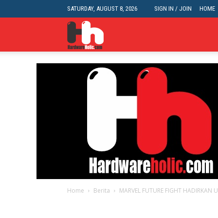
SATURDAY, AUGUST 8, 2026
SIGN IN / JOIN
HOME
HardwareHolic.com
Home
Berita
MARVEL FUTURE FIGHT HADIRKAN U