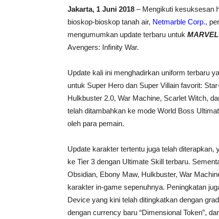
Jakarta, 1 Juni 2018
– Mengikuti kesuksesan had
bioskop-bioskop tanah air,
Netmarble Corp.
,
per
mengumumkan update terbaru untuk
MARVEL F
Avengers: Infinity War.
Update kali ini menghadirkan uniform terbaru yan
untuk Super Hero dan Super Villain favorit: St
Hulkbuster 2.0, War Machine, Scarlet Witch, da
telah ditambahkan ke mode World Boss Ultimate
oleh para pemain.
Update karakter tertentu juga telah diterapkan
ke Tier 3 dengan Ultimate Skill terbaru. Sement
Obsidian, Ebony Maw, Hulkbuster, War Machine
karakter in-game sepenuhnya. Peningkatan jug
Device yang kini telah ditingkatkan dengan gr
dengan currency baru “Dimensional Token”, da