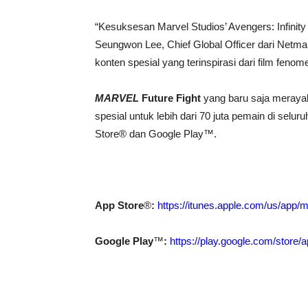
“Kesuksesan Marvel Studios’ Avengers: Infinity 
Seungwon Lee, Chief Global Officer dari Net
konten spesial yang terinspirasi dari film feno
MARVEL
Future Fight
yang baru saja merayak
spesial untuk lebih dari 70 juta pemain di selur
Store® dan Google Play™.
App Store
®
:
https://itunes.apple.com/us/app/m
Google Play
™
:
https://play.google.com/store