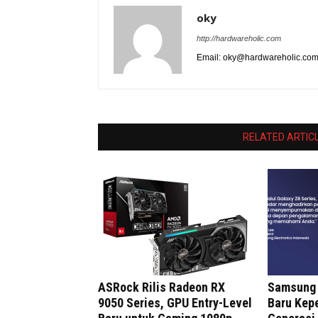
oky
http://hardwareholic.com
Email: oky@hardwareholic.co
RELATED ARTIC
ASRock Rilis Radeon RX
Samsung
9050 Series, GPU Entry-Level
Baru Kep