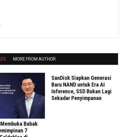
m
LES
MORE FROM AUTHOR
SanDisk Siapkan Generasi
Baru NAND untuk Era AI
Inference, SSD Bukan Lagi
Sekadar Penyimpanan
 Membuka Babak
emimpinan 7