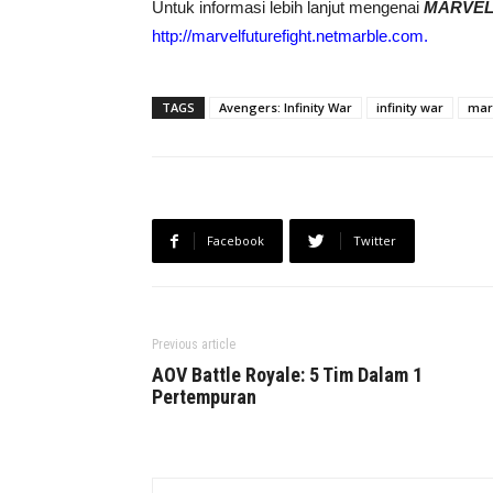
Untuk informasi lebih lanjut mengenai
MARVEL 
http://marvelfuturefight.netmarble.com
.
TAGS
Avengers: Infinity War
infinity war
mar
Facebook
Twitter
Previous article
AOV Battle Royale: 5 Tim Dalam 1
Pertempuran