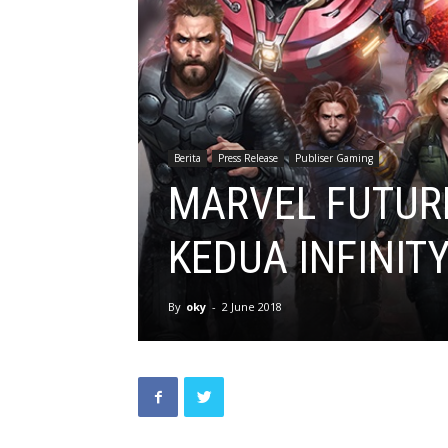
Berita
Press Release
Publiser Gaming
MARVEL FUTUR
KEDUA INFINIT
By
oky
-
2 June 2018