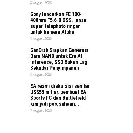
8 August 2026
Sony luncurkan FE 100-
400mm F5.6-8 OSS, lensa
super-telephoto ringan
untuk kamera Alpha
8 August 2026
SanDisk Siapkan Generasi
Baru NAND untuk Era AI
Inference, SSD Bukan Lagi
Sekadar Penyimpanan
8 August 2026
EA resmi diakuisisi senilai
US$55 miliar, pembuat EA
Sports FC dan Battlefield
kini jadi perusahaan...
7 August 2026