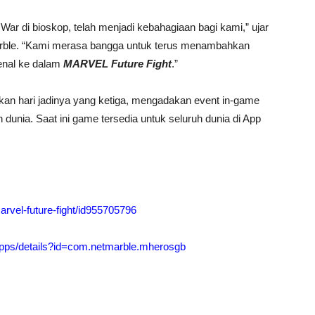
War di bioskop, telah menjadi kebahagiaan bagi kami,” ujar
marble. “Kami merasa bangga untuk terus menambahkan
menal ke dalam
MARVEL Future Fight
.”
an hari jadinya yang ketiga, mengadakan event in-game
uh dunia. Saat ini game tersedia untuk seluruh dunia di App
arvel-future-fight/id955705796
/apps/details?id=com.netmarble.mherosgb