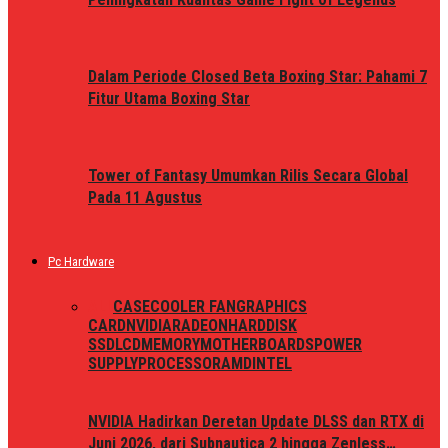
Dalam Periode Closed Beta Boxing Star: Pahami 7
Fitur Utama Boxing Star
Tower of Fantasy Umumkan Rilis Secara Global
Pada 11 Agustus
Pc Hardware
ALL
CASE
COOLER FAN
GRAPHICS
CARD
NVIDIA
RADEON
HARDDISK
SSD
LCD
MEMORY
MOTHERBOARDS
POWER
SUPPLY
PROCESSOR
AMD
INTEL
NVIDIA Hadirkan Deretan Update DLSS dan RTX di
Juni 2026, dari Subnautica 2 hingga Zenless…