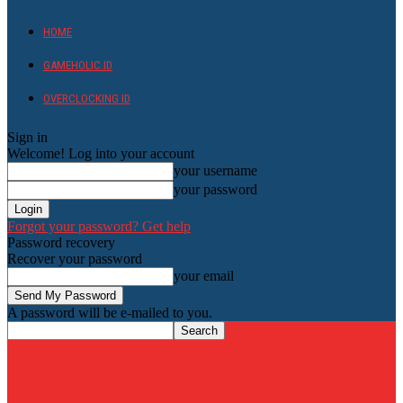
HOME
GAMEHOLIC.ID
OVERCLOCKING ID
Sign in
Welcome! Log into your account
your username
your password
Forgot your password? Get help
Password recovery
Recover your password
your email
A password will be e-mailed to you.
HardwareHolic.com