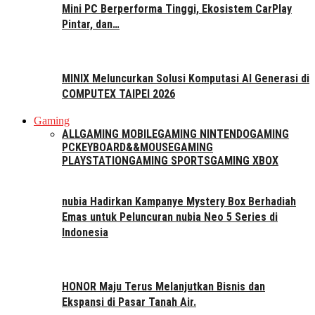
Mini PC Berperforma Tinggi, Ekosistem CarPlay
Pintar, dan…
MINIX Meluncurkan Solusi Komputasi AI Generasi di
COMPUTEX TAIPEI 2026
Gaming
ALL
GAMING MOBILE
GAMING NINTENDO
GAMING
PC
KEYBOARD&&MOUSE
GAMING
PLAYSTATION
GAMING SPORTS
GAMING XBOX
nubia Hadirkan Kampanye Mystery Box Berhadiah
Emas untuk Peluncuran nubia Neo 5 Series di
Indonesia
HONOR Maju Terus Melanjutkan Bisnis dan
Ekspansi di Pasar Tanah Air.