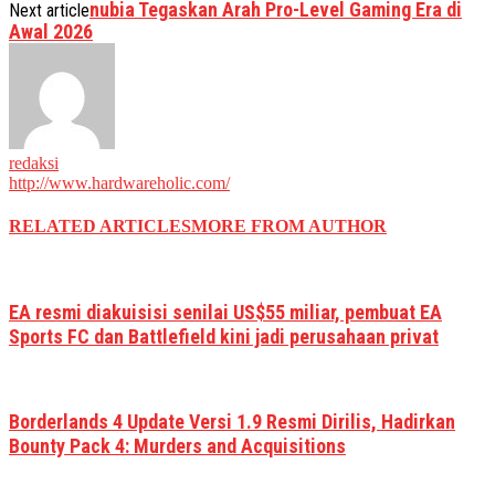
nubia Tegaskan Arah Pro-Level Gaming Era di
Next article
Awal 2026
redaksi
http://www.hardwareholic.com/
RELATED ARTICLES
MORE FROM AUTHOR
EA resmi diakuisisi senilai US$55 miliar, pembuat EA
Sports FC dan Battlefield kini jadi perusahaan privat
Borderlands 4 Update Versi 1.9 Resmi Dirilis, Hadirkan
Bounty Pack 4: Murders and Acquisitions