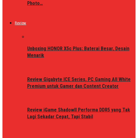
Photo…
Review
Unboxing HONOR X5c Plus: Baterai Besar, Desain
Menarik
Review Gigabyte ICE Series, PC Gaming All White
Premium untuk Gamer dan Content Creator
Review iGame ShadowII Performa DDR5 yang Tak
Lagi Sekadar Cepat, Tapi Stabil