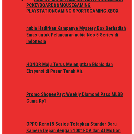
PC
KEYBOARD&&MOUSE
GAMING
PLAYSTATION
GAMING SPORTS
GAMING XBOX
nubia Hadirkan Kampanye Mystery Box Berhadiah
Emas untuk Peluncuran nubia Neo 5 Series di
Indonesia
HONOR Maju Terus Melanjutkan Bisnis dan
Ekspansi di Pasar Tanah Air.
Promo ShopeePay: Weekly Diamond Pass MLBB
Cuma Rp1
OPPO Reno15 Series Tetapkan Standar Baru
Kamera Depan dengan 100° FOV dan AI Motion