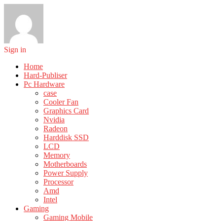
Sign in
Home
Hard-Publiser
Pc Hardware
case
Cooler Fan
Graphics Card
Nvidia
Radeon
Harddisk SSD
LCD
Memory
Motherboards
Power Supply
Processor
Amd
Intel
Gaming
Gaming Mobile