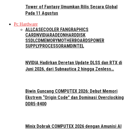
Tower of Fantasy Umumkan Rilis Secara Global
Pada 11 Agustus
Pc Hardware
ALL
CASE
COOLER FAN
GRAPHICS
CARD
NVIDIA
RADEON
HARDDISK
SSD
LCD
MEMORY
MOTHERBOARDS
POWER
SUPPLY
PROCESSOR
AMD
INTEL
NVIDIA Hadirkan Deretan Update DLSS dan RTX di
Juni 2026, dari Subnautica 2 hingga Zenless…
Biwin Guncang COMPUTEX 2026: Debut Memori
Ekstrem “Origin Code” dan Dominasi Overclocking
DDR5-8400
Minix Dobrak COMPUTEX 2026 dengan Amunisi AI