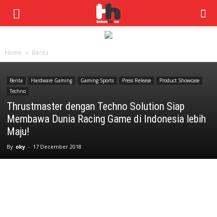
Home
Berita
Berita
Hardware Gaming
Gaming Sports
Press Release
Product Showcase
Techno
Thrustmaster dengan Techno Solution Siap
Membawa Dunia Racing Game di Indonesia lebih
Maju!
By
oky
-
17 December 2018